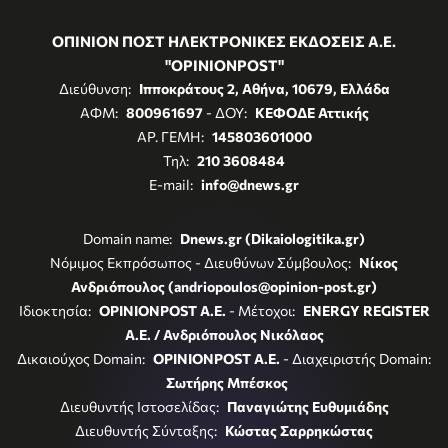
ΟΠΙΝΙΟΝ ΠΟΣΤ ΗΛΕΚΤΡΟΝΙΚΕΣ ΕΚΔΟΣΕΙΣ Α.Ε.
"OPINIONPOST"
Διεύθυνση:
Ιπποκράτους 2, Αθήνα, 10679, Ελλάδα
ΑΦΜ:
800961697
- ΔΟΥ:
ΚΕΦΟΔΕ Αττικής
ΑΡ. ΓΕΜΗ:
145803601000
Τηλ:
210 3608484
E-mail:
info@dnews.gr
Domain name:
Dnews.gr (Dikaiologitika.gr)
Νόμιμος Εκπρόσωπος - Διευθύνων Σύμβουλος:
Νίκος
Ανδριόπουλος (andriopoulos@opinion-post.gr)
Ιδιοκτησία:
OPINIONPOST A.E.
- Μέτοχοι:
ENERGY REGISTER
Α.Ε. / Ανδριόπουλος Νικόλαος
Δικαιούχος Domain:
OPINIONPOST A.E.
- Διαχειριστής Domain:
Σωτήρης Μπέσκος
Διευθυντής Ιστοσελίδας:
Παναγιώτης Ευθυμιάδης
Διευθυντής Σύνταξης:
Κώστας Σαρρηκώστας