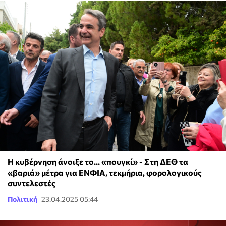
Η κυβέρνηση άνοιξε το... «πουγκί» - Στη ΔΕΘ τα
«βαριά» μέτρα για ΕΝΦΙΑ, τεκμήρια, φορολογικούς
συντελεστές
Πολιτική
23.04.2025 05:44