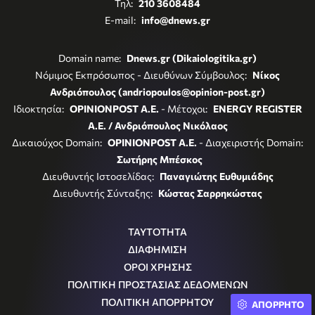
Τηλ:
210 3608484
E-mail:
info@dnews.gr
Domain name:
Dnews.gr (Dikaiologitika.gr)
Νόμιμος Εκπρόσωπος - Διευθύνων Σύμβουλος:
Νίκος
Ανδριόπουλος (andriopoulos@opinion-post.gr)
Ιδιοκτησία:
OPINIONPOST A.E.
- Μέτοχοι:
ENERGY REGISTER
Α.Ε. / Ανδριόπουλος Νικόλαος
Δικαιούχος Domain:
OPINIONPOST A.E.
- Διαχειριστής Domain:
Σωτήρης Μπέσκος
Διευθυντής Ιστοσελίδας:
Παναγιώτης Ευθυμιάδης
Διευθυντής Σύνταξης:
Κώστας Σαρρηκώστας
ΤΑΥΤΟΤΗΤΑ
ΔΙΑΦΗΜΙΣΗ
ΟΡΟΙ ΧΡΗΣΗΣ
ΠΟΛΙΤΙΚΗ ΠΡΟΣΤΑΣΙΑΣ ΔΕΔΟΜΕΝΩΝ
ΠΟΛΙΤΙΚΗ ΑΠΟΡΡΗΤΟΥ
ΑΠΟΡΡΗΤΟ