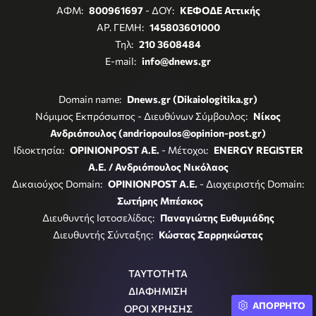
ΑΦΜ:
800961697
- ΔΟΥ:
ΚΕΦΟΔΕ Αττικής
ΑΡ. ΓΕΜΗ:
145803601000
Τηλ:
210 3608484
E-mail:
info@dnews.gr
Domain name:
Dnews.gr (Dikaiologitika.gr)
Νόμιμος Εκπρόσωπος - Διευθύνων Σύμβουλος:
Νίκος
Ανδριόπουλος (andriopoulos@opinion-post.gr)
Ιδιοκτησία:
OPINIONPOST A.E.
- Μέτοχοι:
ENERGY REGISTER
Α.Ε. / Ανδριόπουλος Νικόλαος
Δικαιούχος Domain:
OPINIONPOST A.E.
- Διαχειριστής Domain:
Σωτήρης Μπέσκος
Διευθυντής Ιστοσελίδας:
Παναγιώτης Ευθυμιάδης
Διευθυντής Σύνταξης:
Κώστας Σαρρηκώστας
ΤΑΥΤΟΤΗΤΑ
ΔΙΑΦΗΜΙΣΗ
ΑΠΟΡΡΗΤΟ
ΟΡΟΙ ΧΡΗΣΗΣ