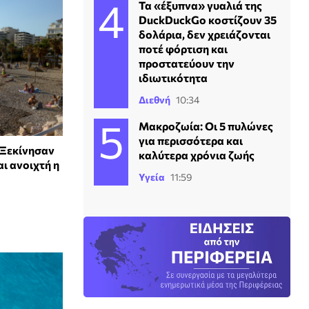
Τα «έξυπνα» γυαλιά της
DuckDuckGo κοστίζουν 35
δολάρια, δεν χρειάζονται
ποτέ φόρτιση και
προστατεύουν την
ιδιωτικότητα
Διεθνή
10:34
Mακροζωία: Οι 5 πυλώνες
για περισσότερα και
 Ξεκίνησαν
καλύτερα χρόνια ζωής
αι ανοιχτή η
Υγεία
11:59