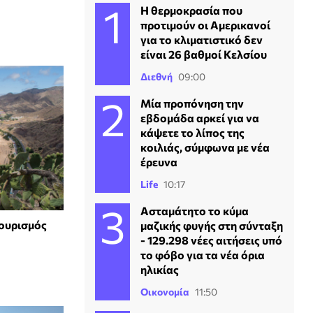
Η θερμοκρασία που
προτιμούν οι Αμερικανοί
για το κλιματιστικό δεν
είναι 26 βαθμοί Κελσίου
Διεθνή
09:00
Μία προπόνηση την
εβδομάδα αρκεί για να
κάψετε το λίπος της
κοιλιάς, σύμφωνα με νέα
έρευνα
Life
10:17
Ασταμάτητο το κύμα
τουρισμός
μαζικής φυγής στη σύνταξη
- 129.298 νέες αιτήσεις υπό
το φόβο για τα νέα όρια
ηλικίας
Οικονομία
11:50