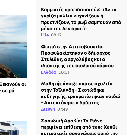
Κομμωτές προειδοποιούν: «Αν τα
γκρίζα μαλλιά κιτρινίζουν ή
πρασινίζουν, το μωβ σαμπουάν από
μόνο του δεν αρκεί»
Life
08:12
Φωτιά στην Αττικοβοιωτία:
Προφυλακίστηκαν ο δήμαρχος
Στυλίδας, ο εργολάβος και ο
ιδιοκτήτης του αιολικού πάρκου
Ελλάδα
08:01
Μαθητής άνοιξε πυρ σε σχολείο
Ξεκινούν οι
στην Ταϊλάνδη - Σκοτώθηκε
 σειρά
καθηγητής, τραυματίστηκαν παιδιά
- Αυτοκτόνησε ο δράστης
Διεθνή
07:49
Σαουδική Αραβία: Το Ριάντ
περιμένει επίθεση από τους Χούθι
και ιρακινές οργανώσεις «υπό την