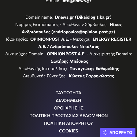
E-mail:
info@dnews.gr
Domain name:
Dnews.gr (Dikaiologitika.gr)
Νόμιμος Εκπρόσωπος - Διευθύνων Σύμβουλος:
Νίκος
Ανδριόπουλος (andriopoulos@opinion-post.gr)
Ιδιοκτησία:
OPINIONPOST A.E.
- Μέτοχοι:
ENERGY REGISTER
Α.Ε. / Ανδριόπουλος Νικόλαος
Δικαιούχος Domain:
OPINIONPOST A.E.
- Διαχειριστής Domain:
Σωτήρης Μπέσκος
Διευθυντής Ιστοσελίδας:
Παναγιώτης Ευθυμιάδης
Διευθυντής Σύνταξης:
Κώστας Σαρρηκώστας
ΤΑΥΤΟΤΗΤΑ
ΔΙΑΦΗΜΙΣΗ
ΟΡΟΙ ΧΡΗΣΗΣ
ΠΟΛΙΤΙΚΗ ΠΡΟΣΤΑΣΙΑΣ ΔΕΔΟΜΕΝΩΝ
ΠΟΛΙΤΙΚΗ ΑΠΟΡΡΗΤΟΥ
COOKIES
ΑΠΟΡΡΗΤΟ