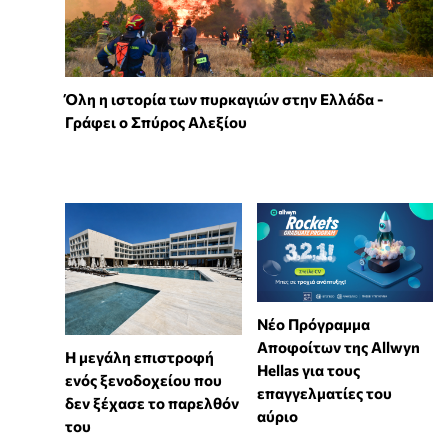
Όλη η ιστορία των πυρκαγιών στην Ελλάδα -
Γράφει ο Σπύρος Αλεξίου
Νέο Πρόγραμμα
Αποφοίτων της Allwyn
Η μεγάλη επιστροφή
Hellas για τους
ενός ξενοδοχείου που
επαγγελματίες του
δεν ξέχασε το παρελθόν
αύριο
του