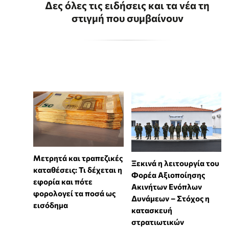
Δες όλες τις ειδήσεις και τα νέα τη
στιγμή που συμβαίνουν
Μετρητά και τραπεζικές
Ξεκινά η λειτουργία του
καταθέσεις: Τι δέχεται η
Φορέα Αξιοποίησης
εφορία και πότε
Ακινήτων Ενόπλων
φορολογεί τα ποσά ως
Δυνάμεων – Στόχος η
εισόδημα
κατασκευή
στρατιωτικών