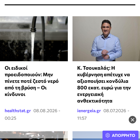
Κ. Τσουκαλάς: Η
Οι ειδικοί
κυβέρνηση απέτυχε να
προειδοποιούν: Μην
αξιοποιήσει κονδύλια
πίνετε ποτέ ζεστό νερό
800 εκατ. ευρώ για την
από τη βρύση – Οι
ενεργειακή
κίνδυνοι
ανθεκτικότητα
healthstat.gr
08.08.2026 -
ienergeia.gr
08.07.2026 -
00:25
11:57
×
ΑΠΟΡΡΗΤΟ