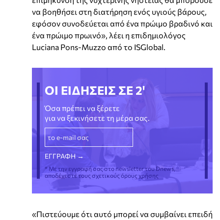
να βοηθήσει στη διατήρηση ενός υγιούς βάρους,
εφόσον συνοδεύεται από ένα πρώιμο βραδινό και
ένα πρώιμο πρωινό», λέει η επιδημιολόγος
Luciana Pons-Muzzo από το ISGlobal.
ΟΙ ΕΙΔΗΣΕΙΣ ΣΕ 2'
Όσα πρέπει να ξέρετε
για να ξεκινήσετε τη μέρα σας.
* Με την εγγραφή σας στο newsletter του Dnews,
αποδέχεστε τους σχετικούς όρους χρήσης
«Πιστεύουμε ότι αυτό μπορεί να συμβαίνει επειδή