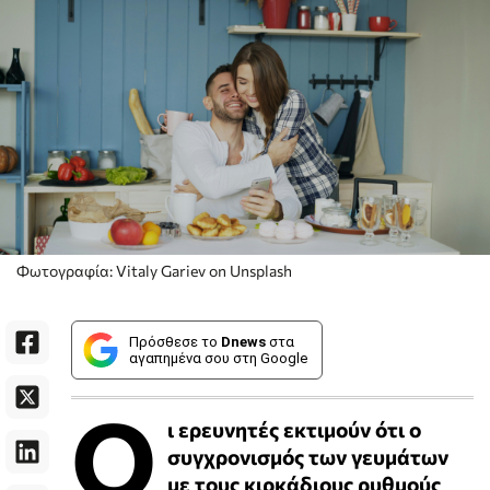
Φωτογραφία: Vitaly Gariev on Unsplash
Πρόσθεσε το
Dnews
στα
αγαπημένα σου στη Google
Ο
ι ερευνητές εκτιμούν ότι ο
συγχρονισμός των γευμάτων
με τους κιρκάδιους ρυθμούς