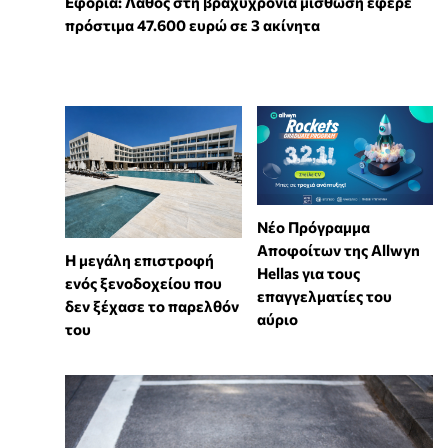
Εφορία: Λάθος στη βραχυχρόνια μίσθωση έφερε
πρόστιμα 47.600 ευρώ σε 3 ακίνητα
Νέο Πρόγραμμα
Αποφοίτων της Allwyn
Η μεγάλη επιστροφή
Hellas για τους
ενός ξενοδοχείου που
επαγγελματίες του
δεν ξέχασε το παρελθόν
αύριο
του