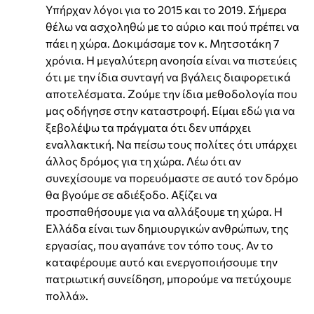
Υπήρχαν λόγοι για το 2015 και το 2019. Σήμερα
θέλω να ασχοληθώ με το αύριο και πού πρέπει να
πάει η χώρα. Δοκιμάσαμε τον κ. Μητσοτάκη 7
χρόνια. Η μεγαλύτερη ανοησία είναι να πιστεύεις
ότι με την ίδια συνταγή να βγάλεις διαφορετικά
αποτελέσματα. Ζούμε την ίδια μεθοδολογία που
μας οδήγησε στην καταστροφή. Είμαι εδώ για να
ξεβολέψω τα πράγματα ότι δεν υπάρχει
εναλλακτική. Να πείσω τους πολίτες ότι υπάρχει
άλλος δρόμος για τη χώρα. Λέω ότι αν
συνεχίσουμε να πορευόμαστε σε αυτό τον δρόμο
θα βγούμε σε αδιέξοδο. Αξίζει να
προσπαθήσουμε για να αλλάξουμε τη χώρα. Η
Ελλάδα είναι των δημιουργικών ανθρώπων, της
εργασίας, που αγαπάνε τον τόπο τους. Αν το
καταφέρουμε αυτό και ενεργοποιήσουμε την
πατριωτική συνείδηση, μπορούμε να πετύχουμε
πολλά».