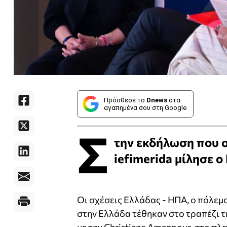
Πρόσθεσε το
Dnews
στα
αγαπημένα σου στη Google
Σ
την εκδήλωση που 
iefimerida μίλησε 
Οι σχέσεις Ελλάδας - ΗΠΑ, ο πόλεμο
στην Ελλάδα τέθηκαν στο τραπέζι