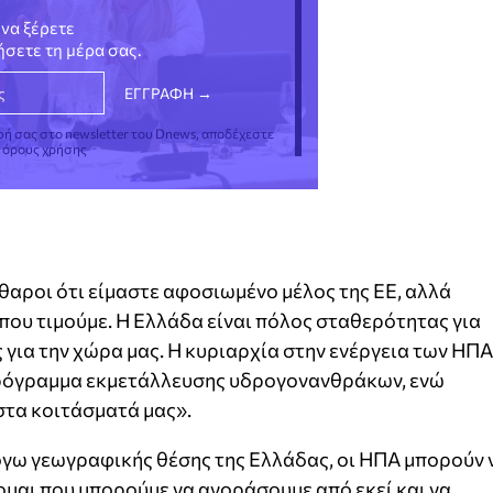
να ξέρετε
νήσετε τη μέρα σας.
φή σας στο newsletter του Dnews, αποδέχεστε
ς όρους χρήσης
θαροι ότι είμαστε αφοσιωμένο μέλος της ΕΕ, αλλά
 που τιμούμε. Η Ελλάδα είναι πόλος σταθερότητας για
 για την χώρα μας. Η κυριαρχία στην ενέργεια των ΗΠΑ
 πρόγραμμα εκμετάλλευσης υδρογονανθράκων, ενώ
στα κοιτάσματά μας».
όγω γεωγραφικής θέσης της Ελλάδας, οι ΗΠΑ μπορούν 
μαι που μπορούμε να αγοράσουμε από εκεί και να