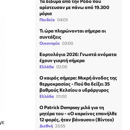
Τα δίδυμα από την Ρόδο που
αρίστευσαν με πάνω από 19.300
μόρια
Παιδεία
04:05
Τι ώρα πληρώνονται σήμερα οι
συντάξεις
Οικονομία
03:00
Εορτολόγιο 2026: Γνωστά ονόματα
έχουν γιορτή σήμερα
Ελλάδα
02:00
Ο καιρός σήμερα: Μικρή άνοδος της
θερμοκρασίας - Πού θα δείξει 35
βαθμούς Κελσίου ο υδράργυρος
Ελλάδα
01:00
Ο Patrick Dempsey μιλά για τη
μητέρα του - «Ο καρκίνος επανήλθε
12 φορές, ήταν βάναυσο» (Βίντεο)
γε
Διεθνή
23:55