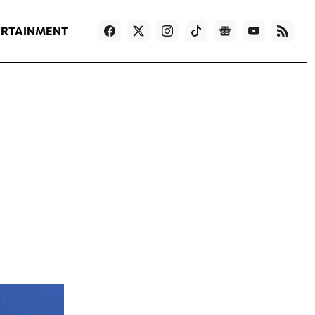
ΡΟΗ ΕΙΔΗΣΕΩΝ
T
NEWS IN ENGLISH
Games
ERTAINMENT