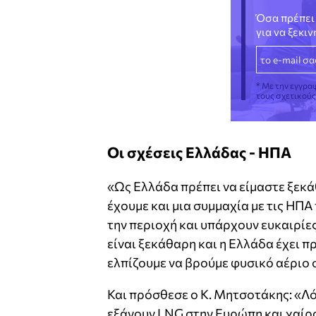
Όσα πρέπει 
για να ξεκι
* Με την εγγρα
τους σχετικού
Οι σχέσεις Ελλάδας - ΗΠΑ
«Ως Ελλάδα πρέπει να είμαστε ξεκά
έχουμε και μια συμμαχία με τις ΗΠΑ
την περιοχή και υπάρχουν ευκαιρίες
είναι ξεκάθαρη και η Ελλάδα έχει
ελπίζουμε να βρούμε φυσικό αέριο 
Και πρόσθεσε ο Κ. Μητσοτάκης: «Λ
εξάγουν LNG στην Ευρώπη και χαίρο