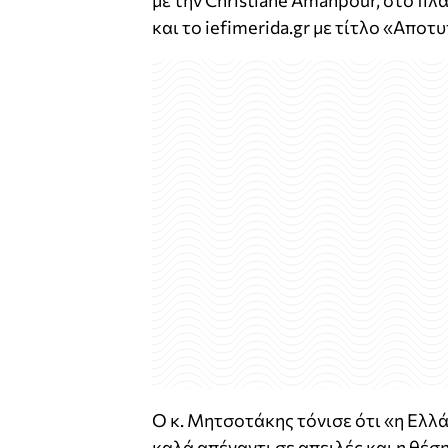
με την Christiane Amanpour, στο π
και το iefimerida.gr με τίτλο «Απο
Ο κ. Μητσοτάκης τόνισε ότι «η Ελλ
καλά απέναντι σε απειλές και η θέσ