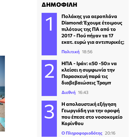
ΔΗΜΟΦΙΛΗ
Πολάκης για αεροπλάνα
Diamond: Έχουμε έτοιμους
πιλότους της ΠΑ από το
2017 - Πού πήγαν τα 17
εκατ. ευρώ για αντιπυρικές;
Πολιτική
18:56
ΗΠΑ - Ιράν: «50 -50» να
κλείσει η συμφωνία την
Παρασκευή παρά τις
διαβεβαιώσεις Τραμπ
Διεθνή
16:43
Η απολαυστική εξήγηση
Γεωργιάδη για την οροφή
που έπεσε στο νοσοκομείο
Κορίνθου
Ο Πληροφοριοδότης
20:16