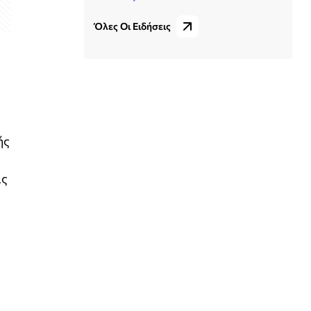
Όλες Οι Ειδήσεις
ής
ις