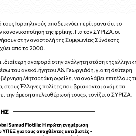
 τους Ισραηλινούς αποδεικνύει περίτρανα ότι το
 κανονικοποίηση της φρίκης. Για τον ΣΥΡΙΖΑ, οι
γήσουν στην αναστολή της Συμφωνίας Σύνδεσης
χύει από το 2000.
 ιδιαίτερη αναφορά στην ανάλγητη στάση της ελληνικ
μέσω του ανεκδιήγητου Αδ. Γεωργιάδη, για τη δεύτερη
κυβέρνηση Μητσοτάκη οφείλει να αναλάβει επιτέλους τ
λα, στους Έλληνες πολίτες που βρίσκονται ανάμεσα
ει την άμεση απελευθέρωσή τους», τονίζει ο ΣΥΡΙΖΑ.
ΣΗΣ
obal Sumud Flotilla: Η πρώτη ενημέρωση
υ ΥΠΕΞ για τους απαχθέντες ακτιβιστές -