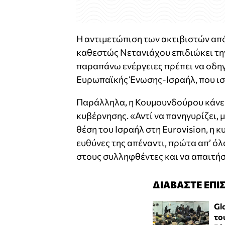
Η αντιμετώπιση των ακτιβιστών από
καθεστώς Νετανιάχου επιδιώκει την
παραπάνω ενέργειες πρέπει να οδη
Ευρωπαϊκής Ένωσης-Ισραήλ, που ισ
Παράλληλα, η Κουμουνδούρου κάνει
κυβέρνησης. «Αντί να πανηγυρίζει, 
θέση του Ισραήλ στη Eurovision, η 
ευθύνες της απέναντι, πρώτα απ’ ό
στους συλληφθέντες και να απαιτήσ
ΔΙΑΒΑΣΤΕ ΕΠΙ
Gl
το