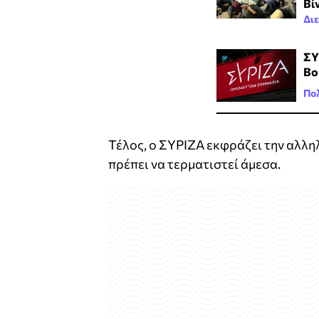
Βί
Δι
ΣΥ
Βο
Πολ
Τέλος, ο ΣΥΡΙΖΑ εκφράζει την αλλη
πρέπει να τερματιστεί άμεσα.