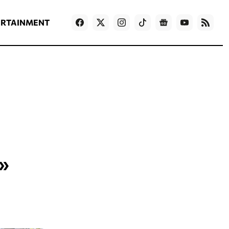
ΡΟΗ ΕΙΔΗΣΕΩΝ
T
NEWS IN ENGLISH
Games
ERTAINMENT
ς»