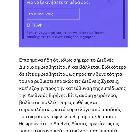
για να ξεκινήσετε τη μέρα σας.
* Με την εγγραφή σας στο newsletter του Dnews,
αποδέχεστε τους σχετικούς όρους χρήσης
Επισήμανα ήδη ότι ιδίως σήμερα το Διεθνές
Δίκαιο αμφισβητείται ή και βάλλεται. Ειδικότερα
δε είτε αμφισβητείται, ως προς την δυνατότητά
του να ρυθμίσει επαρκώς τις Διεθνείς Σχέσεις,
κατ’ εξοχήν προς την κατεύθυνση της εμπέδωσης
της Διεθνούς Ειρήνης. Είτε, ακόμη χειρότερα,
βάλλεται, πολλές φορές ευθέως και
απροκαλύπτως, κατά κύριο λόγο από οπαδούς
του ακραίου νεοφιλελευθερισμού. Οι οποίοι
θεωρούν ότι το Διεθνές Δίκαιο, πρωτίστως ως
προς το οικονομικό του σκέλος, παρεμποδίζει