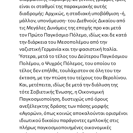
είναι οι σταθμοί της παρακμιακής αυτής
διαδρομής: Αρχικώς, η σταδιακή υποβάθμιση -ή,
μάλλον, υπονόμευση- του Διεθνούς Δικαίου από
τις Μεγάλες Δυνάμεις της εποχής προ και μετά
τον Πρώτο Παγκόσμιο Πόλεμο, ιδίως και δε κατά
την διάρκεια του Μεσοπολέμου από την
ναζιστική Γερμανία και την φασιστική Ιταλία.
Ύστερα, μετά το τέλος του Δεύτερου Παγκόσμιου
Πολέμου, ο Ψυχρός Πόλεμος, του οποίου το
τέλος δεν επήλθε, τουλάχιστον σε όλη του την
έκταση, με την πτώση του τείχους του Βερολίνου.
Και, μετέπειτα, ιδίως δε μετά την διάλυση της
τότε Σοβιετικής Ένωσης, η Οικονομική
Παγκοσμιοποίηση, δυστυχώς υπό όρους
ανεξέλεγκτης δράσης των πάσης μορφής
«Αγορών», όπως κοινώς αποκαλούνται ορισμένοι
ιδιωτικού δικαίου παράγοντες εμπλοκής στις
πλήρως παγκοσμιοποιημένες οικονομικές