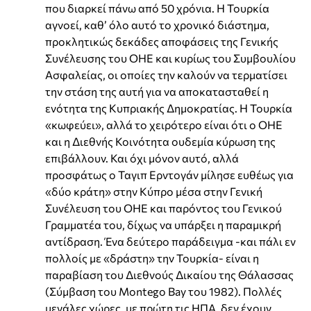
που διαρκεί πάνω από 50 χρόνια. Η Τουρκία
αγνοεί, καθ’ όλο αυτό το χρονικό διάστημα,
προκλητικώς δεκάδες αποφάσεις της Γενικής
Συνέλευσης του ΟΗΕ και κυρίως του Συμβουλίου
Ασφαλείας, οι οποίες την καλούν να τερματίσει
την στάση της αυτή για να αποκατασταθεί η
ενότητα της Κυπριακής Δημοκρατίας. Η Τουρκία
«κωφεύει», αλλά το χειρότερο είναι ότι ο ΟΗΕ
και η Διεθνής Κοινότητα ουδεμία κύρωση της
επιβάλλουν. Και όχι μόνον αυτό, αλλά
προσφάτως ο Ταγιπ Ερντογάν μίλησε ευθέως για
«δύο κράτη» στην Κύπρο μέσα στην Γενική
Συνέλευση του ΟΗΕ και παρόντος του Γενικού
Γραμματέα του, δίχως να υπάρξει η παραμικρή
αντίδραση. Ένα δεύτερο παράδειγμα -και πάλι εν
πολλοίς με «δράστη» την Τουρκία- είναι η
παραβίαση του Διεθνούς Δικαίου της Θάλασσας
(Σύμβαση του Montego Bay του 1982). Πολλές
μεγάλες χώρες, με πρώτη τις ΗΠΑ, δεν έχουν