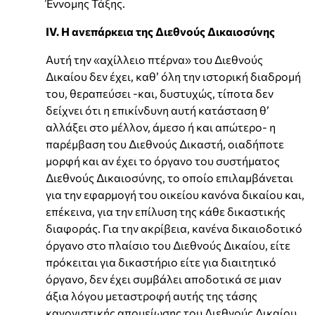
Έννομης Τάξης.
IV. Η ανεπάρκεια της Διεθνούς Δικαιοσύνης
Αυτή την «αχίλλειο πτέρνα» του Διεθνούς
Δικαίου δεν έχει, καθ’ όλη την ιστορική διαδρομή
του, θεραπεύσει -και, δυστυχώς, τίποτα δεν
δείχνει ότι η επικίνδυνη αυτή κατάσταση θ’
αλλάξει στο μέλλον, άμεσο ή και απώτερο- η
παρέμβαση του Διεθνούς Δικαστή, οιαδήποτε
μορφή και αν έχει το όργανο του συστήματος
Διεθνούς Δικαιοσύνης, το οποίο επιλαμβάνεται
για την εφαρμογή του οικείου κανόνα δικαίου και,
επέκεινα, για την επίλυση της κάθε δικαστικής
διαφοράς. Για την ακρίβεια, κανένα δικαιοδοτικό
όργανο στο πλαίσιο του Διεθνούς Δικαίου, είτε
πρόκειται για δικαστήριο είτε για διαιτητικό
όργανο, δεν έχει συμβάλει αποδοτικά σε μιαν
άξια λόγου μεταστροφή αυτής της τάσης
κανονιστικής απομείωσης του Διεθνούς Δικαίου.