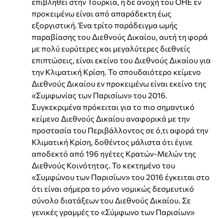
επιβληθεί στην Τουρκία, η δε ανοχή του ΟΗΕ εν
προκειμένω είναι από απαράδεκτη έως
εξοργιστική. Ένα τρίτο παράδειγμα ωμής
παραβίασης του Διεθνούς Δικαίου, αυτή τη φορά
με πολύ ευρύτερες και μεγαλύτερες διεθνείς
επιπτώσεις, είναι εκείνο του Διεθνούς Δικαίου για
την Κλιματική Κρίση. Το σπουδαιότερο κείμενο
Διεθνούς Δικαίου εν προκειμένω είναι εκείνο της
«Συμφωνίας των Παρισίων» του 2016.
Συγκεκριμένα πρόκειται για το πιο σημαντικό
κείμενο Διεθνούς Δικαίου αναφορικά με την
προστασία του Περιβάλλοντος σε ό,τι αφορά την
Κλιματική Κρίση, δοθέντος μάλιστα ότι έγινε
αποδεκτό από 196 ηγέτες Κρατών-Μελών της
Διεθνούς Κοινότητας. Το κεκτημένο του
«Συμφώνου των Παρισίων» του 2016 έγκειται στο
ότι είναι σήμερα το μόνο νομικώς δεσμευτικό
σύνολο διατάξεων του Διεθνούς Δικαίου. Σε
γενικές γραμμές το «Σύμφωνο των Παρισίων»