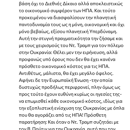
βάση όχι το Διεθνές Δίκαιο αλλά αποκλειστικώς
το οικονομικό συμφέρον των ΗΠΑ. Και τούτο
προκειμένου να διασφαλίσουν την πλανητική
παντοδυναμία τους ως η μόνη, οικονομική και όχι
μόνο βεβαίως, εξίσου πλανητική Υπερδύναμη.
Αυτή την στυγνή πραγματικότητα την ζήσαμε και
με τους χειρισμούς του Ντ. Τραμπ για τον πόλεμο
στην Ουκρανία: Θέλει μεν την ειρήνευση, αλλά
προφανώς υπό όρους που δεν θα έχει κανένα
πρόσθετο οικονομικό κόστος για τις ΗΠΑ.
Αντιθέτως, μάλιστα, θα έχει μεγάλο όφελος.
Αφήνει δε την Ευρωπαϊκή Ένωση -την οποία
δυστυχώς προδήλως περιφρονεί, πλην όμως ως
προς τούτο έχουν ευθύνη κυρίως οι ηγεσίες της-
να επωμισθεί κάθε οικονομικό κόστος, ιδίως για
την εξοπλιστική ενίσχυση της Ουκρανίας με όπλα
που θα αγοράζει από τις ΗΠΑ! Πρόσθετη
παρατήρηση: Και όταν ο Ντ. Τραμπ συζητάει με
τον Β. Πούτιν για την Ουκρανία, αυτό που τον