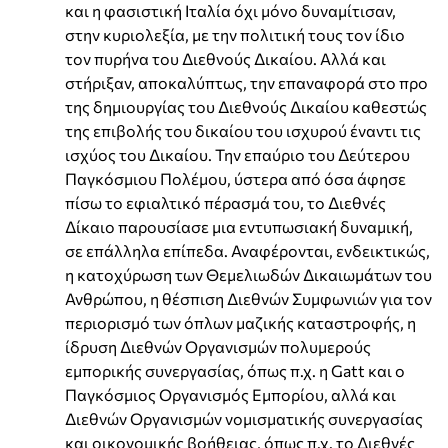
και η φασιστική Ιταλία όχι μόνο δυναμίτισαν,
στην κυριολεξία, με την πολιτική τους τον ίδιο
τον πυρήνα του Διεθνούς Δικαίου. Αλλά και
στήριξαν, αποκαλύπτως, την επαναφορά στο προ
της δημιουργίας του Διεθνούς Δικαίου καθεστώς
της επιβολής του δικαίου του ισχυρού έναντι τις
ισχύος του Δικαίου. Την επαύριο του Δεύτερου
Παγκόσμιου Πολέμου, ύστερα από όσα άφησε
πίσω το εφιαλτικό πέρασμά του, το Διεθνές
Δίκαιο παρουσίασε μια εντυπωσιακή δυναμική,
σε επάλληλα επίπεδα. Αναφέρονται, ενδεικτικώς,
η κατοχύρωση των Θεμελιωδών Δικαιωμάτων του
Ανθρώπου, η θέσπιση Διεθνών Συμφωνιών για τον
περιορισμό των όπλων μαζικής καταστροφής, η
ίδρυση Διεθνών Οργανισμών πολυμερούς
εμπορικής συνεργασίας, όπως π.χ. η Gatt και ο
Παγκόσμιος Οργανισμός Εμπορίου, αλλά και
Διεθνών Οργανισμών νομισματικής συνεργασίας
και οικονομικής βοήθειας, όπως π.χ. το Διεθνές