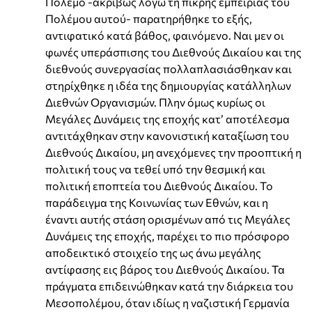
Πόλεμο -ακριβώς λόγω τη πικρής εμπειρίας του
Πολέμου αυτού- παρατηρήθηκε το εξής,
αντιφατικό κατά βάθος, φαινόμενο. Ναι μεν οι
φωνές υπεράσπισης του Διεθνούς Δικαίου και της
διεθνούς συνεργασίας πολλαπλασιάσθηκαν και
στηρίχθηκε η ιδέα της δημιουργίας κατάλληλων
Διεθνών Οργανισμών. Πλην όμως κυρίως οι
Μεγάλες Δυνάμεις της εποχής κατ’ αποτέλεσμα
αντιτάχθηκαν στην κανονιστική καταξίωση του
Διεθνούς Δικαίου, μη ανεχόμενες την προοπτική η
πολιτική τους να τεθεί υπό την θεσμική και
πολιτική εποπτεία του Διεθνούς Δικαίου. Το
παράδειγμα της Κοινωνίας των Εθνών, και η
έναντι αυτής στάση ορισμένων από τις Μεγάλες
Δυνάμεις της εποχής, παρέχει το πιο πρόσφορο
αποδεικτικό στοιχείο της ως άνω μεγάλης
αντίφασης εις βάρος του Διεθνούς Δικαίου. Τα
πράγματα επιδεινώθηκαν κατά την διάρκεια του
Μεσοπολέμου, όταν ιδίως η ναζιστική Γερμανία