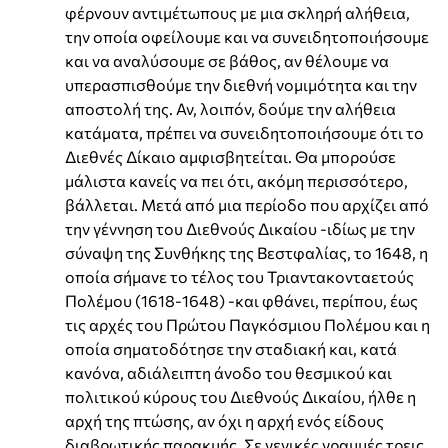
φέρνουν αντιμέτωπους με μια σκληρή αλήθεια,
την οποία οφείλουμε και να συνειδητοποιήσουμε
και να αναλύσουμε σε βάθος, αν θέλουμε να
υπερασπισθούμε την διεθνή νομιμότητα και την
αποστολή της. Αν, λοιπόν, δούμε την αλήθεια
κατάματα, πρέπει να συνειδητοποιήσουμε ότι το
Διεθνές Δίκαιο αμφισβητείται. Θα μπορούσε
μάλιστα κανείς να πει ότι, ακόμη περισσότερο,
βάλλεται. Μετά από μια περίοδο που αρχίζει από
την γέννηση του Διεθνούς Δικαίου -ιδίως με την
σύναψη της Συνθήκης της Βεστφαλίας, το 1648, η
οποία σήμανε το τέλος του Τριαντακονταετούς
Πολέμου (1618-1648) -και φθάνει, περίπου, έως
τις αρχές του Πρώτου Παγκόσμιου Πολέμου και η
οποία σηματοδότησε την σταδιακή και, κατά
κανόνα, αδιάλειπτη άνοδο του θεσμικού και
πολιτικού κύρους του Διεθνούς Δικαίου, ήλθε η
αρχή της πτώσης, αν όχι η αρχή ενός είδους
διαβρωτικής παρακμής. Σε γενικές γραμμές τρεις