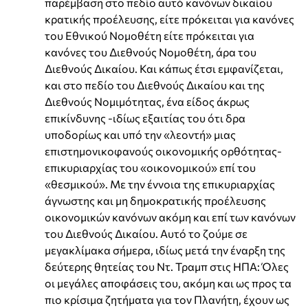
παρέμβαση στο πεδίο αυτό κανόνων δικαίου
κρατικής προέλευσης, είτε πρόκειται για κανόνες
του Εθνικού Νομοθέτη είτε πρόκειται για
κανόνες του Διεθνούς Νομοθέτη, άρα του
Διεθνούς Δικαίου. Και κάπως έτσι εμφανίζεται,
και στο πεδίο του Διεθνούς Δικαίου και της
Διεθνούς Νομιμότητας, ένα είδος άκρως
επικίνδυνης -ιδίως εξαιτίας του ότι δρα
υποδορίως και υπό την «λεοντή» μιας
επιστημονικοφανούς οικονομικής ορθότητας-
επικυριαρχίας του «οικονομικού» επί του
«θεσμικού». Με την έννοια της επικυριαρχίας
άγνωστης και μη δημοκρατικής προέλευσης
οικονομικών κανόνων ακόμη και επί των κανόνων
του Διεθνούς Δικαίου. Αυτό το ζούμε σε
μεγακλίμακα σήμερα, ιδίως μετά την έναρξη της
δεύτερης θητείας του Ντ. Τραμπ στις ΗΠΑ: Όλες
οι μεγάλες αποφάσεις του, ακόμη και ως προς τα
πιο κρίσιμα ζητήματα για τον Πλανήτη, έχουν ως