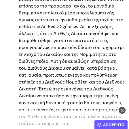
επίσης το πιο πρόσφορο -αν όχι το μοναδικό-
θεσμικό και πολιτικό μέσο αποτελεσματικής
άμυνας απέναντι στην αυθαιρεσία της ισχύος στο
πεδίο των Διεθνών Σχέσεων. Ας μην ξεχνάμε,
άλλωστε, ότι το Διεθνές Δίκαιο επινοήθηκε και
θεσμοθετήθηκε για να αντικαταστήσει το,
προηγουμένως επικρατούν, δίκαιο του ισχυρού με
την ισχύ του Δικαίου και της Νομιμότητας στο
διεθνές πεδίο. Αυτή δε ακριβώς η υπεράσπιση
του Διεθνούς Δικαίου σημαίνει, κατά βάση και
κατ’ ουσία, πρωτίστως ενεργό και πολύπλευρη
στήριξη του Διεθνούς Νομοθέτη και του Διεθνούς
Δικαστή. Έτσι ώστε οι κανόνες του Διεθνούς
Δικαίου να αποκτήσουν την απαραίτητη εκείνη
κανονιστική δυναμική η οποία θα τους οδηγήσει,
×
κατά το δυνατόν, στην αποκατάσταση της ισχύος
του Διεθνούς Δικαίου και, κατά συνέπεια, αυτού
τούτου του κύρους του.
ΑΠΟΡΡΗΤΟ