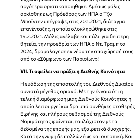
αργότερα οριστικοποιήθηκε. Αμέσως μόλις
ορκίσθηκε ως Πρόεδρος των ΗΠΑ ο Τζο
Μπάϊντεν υπέγραψε, στις 20.1.2021, διάταγμα
επανένταξης, η οποία ολοκληρώθηκε στις
19.2.2021. Μόλις ανέλαβε και πάλι, για δεύτερη
θητεία, την προεδρία των ΗΠΑ ο Ντ. Τραμπ το
2024, δρομολόγησε εκ νέου την αποχώρησή τους
από το «Σύμφωνο των Παρισίων»!
VIΙ. Τι οφείλει να πράξει η Διεθνής Κοινότητα
Η ευόδωση της αποστολής του Διεθνούς Δικαίου
συνιστά μέγεθος οριακό. Με την έννοια ότι η
τελική διαμόρφωση μιας Διεθνούς Κοινότητας η
οποία λειτουργεί και δρα υπό συνθήκες σταθερής
Ειρήνης και πλήρους σεβασμού της Διεθνούς
Νομιμότητας φαίνεται, τουλάχιστον με τα
δεδομένα της εποχής μας, εξαιρετικά δυσχερής.
Κατά την γνώμη δε πολλών έως και ουτοπική. Και