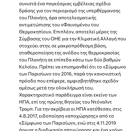
συνιστά ένα παγκόσμιας εμβέλειας σχέδιο
δράσης για τον περιορισμό της υπερθέρμανσης
του Πλανήτη, άρα αποτελεσματικής
αντιμετώπισης του «Φαινομένου του
Θερμοκηπίου». Επιπλέον, αποτελεί μέρος της
Σύμβασης του ΟΗΕ για την Κλιματική Αλλαγή που
στοχεύει στην, σε μακροπρόθεσμη βάση,
σταθεροποίηση της ανόδου της θερμοκρασίας
του Πλανήτη σε επίπεδα κάτω των δύο βαθμών
Κελσίου. Πρέπει να επισημανθεί ότι το «Σύμφωνο
των Παρισίων» του 2016, παρά την κανονιστική
πρόοδο που επέφερε, αμφισβητήθηκε σχεδόν
αμέσως μετά την ολοκλήρωσή του.
Χαρακτηριστικό παράδειγμα είναι εκείνο των
ΗΠΑ, επί της πρώτης θητείας του Ντόναλντ
Τραμπ. Για την ακρίβεια οι ΗΠΑ κατέθεσαν, στις
4.8.2017, ειδοποίηση «αποχώρησης» από το
«Σύμφωνο των Παρισίων», ενώ στις 4.11.2019
άρχισε η διαδικασία αποχώρησης και ένα χρόνο