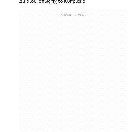
Δικαίου, όπως πχ το Κυπριακό.