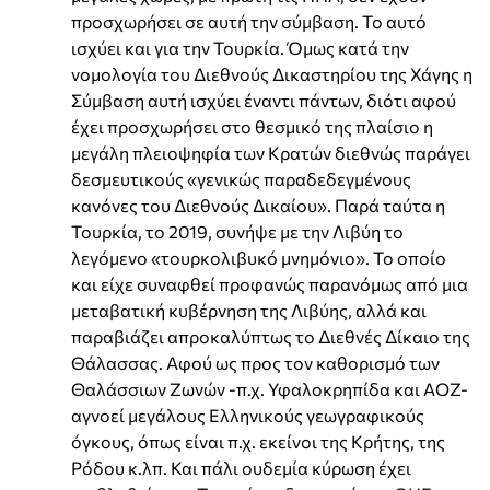
προσχωρήσει σε αυτή την σύμβαση. Το αυτό
ισχύει και για την Τουρκία. Όμως κατά την
νομολογία του Διεθνούς Δικαστηρίου της Χάγης η
Σύμβαση αυτή ισχύει έναντι πάντων, διότι αφού
έχει προσχωρήσει στο θεσμικό της πλαίσιο η
μεγάλη πλειοψηφία των Κρατών διεθνώς παράγει
δεσμευτικούς «γενικώς παραδεδεγμένους
κανόνες του Διεθνούς Δικαίου». Παρά ταύτα η
Τουρκία, το 2019, συνήψε με την Λιβύη το
λεγόμενο «τουρκολιβυκό μνημόνιο». Το οποίο
και είχε συναφθεί προφανώς παρανόμως από μια
μεταβατική κυβέρνηση της Λιβύης, αλλά και
παραβιάζει απροκαλύπτως το Διεθνές Δίκαιο της
Θάλασσας. Αφού ως προς τον καθορισμό των
Θαλάσσιων Ζωνών -π.χ. Υφαλοκρηπίδα και ΑΟΖ-
αγνοεί μεγάλους Ελληνικούς γεωγραφικούς
όγκους, όπως είναι π.χ. εκείνοι της Κρήτης, της
Ρόδου κ.λπ. Και πάλι ουδεμία κύρωση έχει