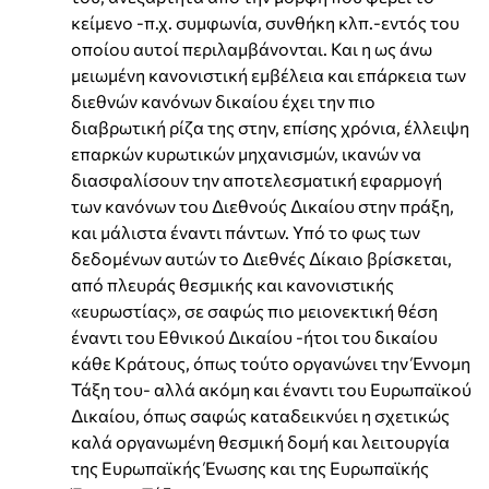
κείμενο -π.χ. συμφωνία, συνθήκη κλπ.-εντός του
οποίου αυτοί περιλαμβάνονται. Και η ως άνω
μειωμένη κανονιστική εμβέλεια και επάρκεια των
διεθνών κανόνων δικαίου έχει την πιο
διαβρωτική ρίζα της στην, επίσης χρόνια, έλλειψη
επαρκών κυρωτικών μηχανισμών, ικανών να
διασφαλίσουν την αποτελεσματική εφαρμογή
των κανόνων του Διεθνούς Δικαίου στην πράξη,
και μάλιστα έναντι πάντων. Υπό το φως των
δεδομένων αυτών το Διεθνές Δίκαιο βρίσκεται,
από πλευράς θεσμικής και κανονιστικής
«ευρωστίας», σε σαφώς πιο μειονεκτική θέση
έναντι του Εθνικού Δικαίου -ήτοι του δικαίου
κάθε Κράτους, όπως τούτο οργανώνει την Έννομη
Τάξη του- αλλά ακόμη και έναντι του Ευρωπαϊκού
Δικαίου, όπως σαφώς καταδεικνύει η σχετικώς
καλά οργανωμένη θεσμική δομή και λειτουργία
της Ευρωπαϊκής Ένωσης και της Ευρωπαϊκής