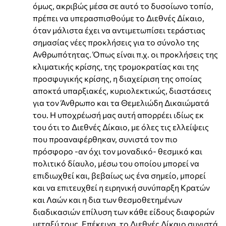
όμως, ακριβώς μέσα σε αυτό το δυσοίωνο τοπίο,
πρέπει να υπερασπισθούμε το Διεθνές Δίκαιο,
όταν μάλιστα έχει να αντιμετωπίσει τεράστιας
σημασίας νέες προκλήσεις για το σύνολο της
Ανθρωπότητας. Όπως είναι π.χ. οι προκλήσεις της
κλιματικής κρίσης, της τρομοκρατίας και της
προσφυγικής κρίσης, η διαχείριση της οποίας
αποκτά υπαρξιακές, κυριολεκτικώς, διαστάσεις
για τον Άνθρωπο και τα Θεμελιώδη Δικαιώματά
του. Η υποχρέωσή μας αυτή απορρέει ιδίως εκ
του ότι το Διεθνές Δίκαιο, με όλες τις ελλείψεις
που προαναφέρθηκαν, συνιστά τον πιο
πρόσφορο -αν όχι τον μοναδικό- θεσμικό και
πολιτικό δίαυλο, μέσω του οποίου μπορεί να
επιδιωχθεί και, βεβαίως ως ένα σημείο, μπορεί
και να επιτευχθεί η ειρηνική συνύπαρξη Κρατών
και Λαών και η δια των θεσμοθετημένων
διαδικασιών επίλυση των κάθε είδους διαφορών
μεταξύ τους. Επέκεινα, το Διεθνές Δίκαιο συνιστά