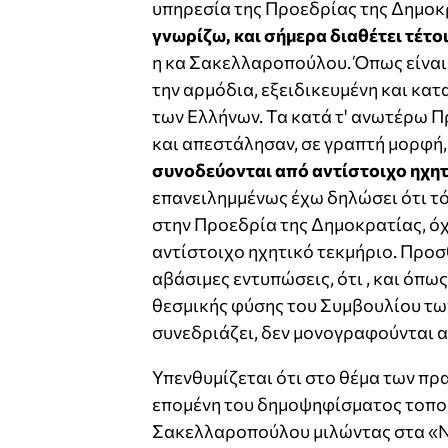
υπηρεσία της Προεδρίας της Δημοκ
γνωρίζω, και σήμερα διαθέτει τέτο
η κα Σακελλαροπούλου. Όπως είναι
την αρμόδια, εξειδικευμένη και κα
των Ελλήνων. Τα κατά τ' ανωτέρω 
και απεστάλησαν, σε γραπτή μορφή
συνοδεύονται από αντίστοιχο ηχητ
επανειλημμένως έχω δηλώσει ότι τ
στην Προεδρία της Δημοκρατίας, ό
αντίστοιχο ηχητικό τεκμήριο. Προσ
αβάσιμες εντυπώσεις, ότι , και όπω
θεσμικής φύσης του Συμβουλίου των
συνεδριάζει, δεν μονογραφούνται α
Υπενθυμίζεται ότι στο θέμα των π
επομένη του δημοψηφίσματος τοπο
Σακελλαροπούλου μιλώντας στα «