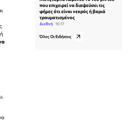
που επιχειρεί να διαψεύσει τις
αι
φήμες ότι είναι νεκρός ή βαριά
τραυματισμένος
Διεθνή
16:17
ς
τή
Όλες Οι Ειδήσεις
να
υ.
να