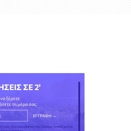
ΗΣΕΙΣ ΣΕ 2'
να ξέρετε
νήσετε τη μέρα σας.
φή σας στο newsletter του Dnews, αποδέχεστε
ς όρους χρήσης