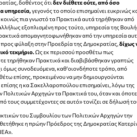
ρατίας, δοθέντος ότι
δεν διέθετε ούτε, από όσο
ια υπηρεσία,
γεγονός το οποίο επισημαίνει ευκρινώς κ
 κοινώς πια γνωστό τα Πρακτικά αυτά τηρήθηκαν από
ταλλήλως εξοπλισμένη προς τούτο, υπηρεσία της Βουλή
Πρακτικά απομαγνητοφωνήθηκαν από την υπηρεσία αυ
, προς φύλαξη στην Προεδρία της Δημοκρατίας,
δίχως 
ικό τεκμήριο.
Ως εκ περισσού προσθέτω πως
ότε τηρήθηκαν Πρακτικά και διαβιβάσθηκαν γραπτώς
χι όμως συνοδευόμενα, καθ'οιονδήποτε τρόπο, από
θέτω επίσης, προκειμένου να μην δημιουργούνται
ς επίσης η κα Σακελλαροπούλου επισημαίνει, λόγω της
 Πολιτικών Αρχηγών τα Πρακτικά του, όταν και όποτε
πό τους συμμετέχοντες σε αυτό» τονίζει σε δήλωσή το
ρακτικών του Συμβουλίου των Πολιτικών Αρχηγών την
θετήθηκε η πρώην Πρόεδρος της Δημοκρατίας Κατερί
ΝΕΑ».