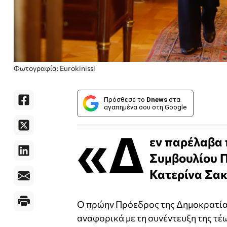
Φωτογραφία: Εurokinissi
Πρόσθεσε το
Dnews
στα
αγαπημένα σου στη Google
«Δ
εν παρέλαβα 
Συμβουλίου Π
Κατερίνα Σακ
Ο πρώην Πρόεδρος της Δημοκρατί
αναφορικά με τη συνέντευξη της τ