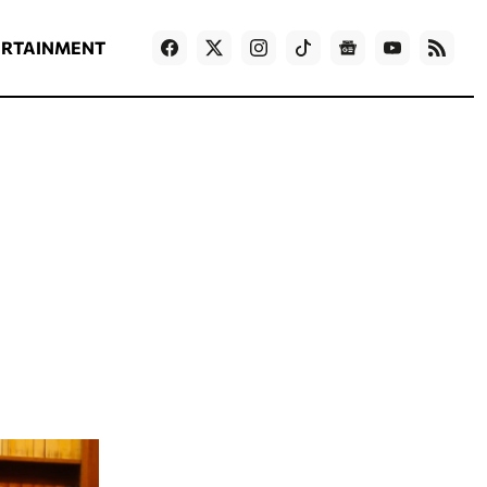
ΡΟΗ ΕΙΔΗΣΕΩΝ
T
NEWS IN ENGLISH
Games
ERTAINMENT