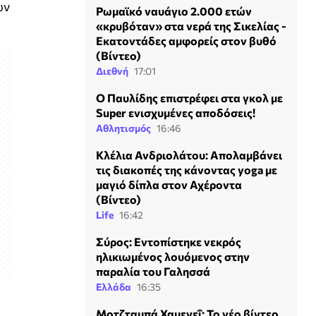
ων
Ρωμαϊκό ναυάγιο 2.000 ετών
«κρυβόταν» στα νερά της Σικελίας -
Εκατοντάδες αμφορείς στον βυθό
(Βίντεο)
Διεθνή
17:01
Ο Παυλίδης επιστρέφει στα γκολ με
Super ενισχυμένες αποδόσεις!
Αθλητισμός
16:46
Κλέλια Ανδριολάτου: Απολαμβάνει
τις διακοπές της κάνοντας yoga με
μαγιό δίπλα στον Αχέροντα
(Βίντεο)
Life
16:42
Σύρος: Εντοπίστηκε νεκρός
ηλικιωμένος λουόμενος στην
παραλία του Γαλησσά
Ελλάδα
16:35
Μοτζταμπά Χαμενεΐ: Το νέο βίντεο