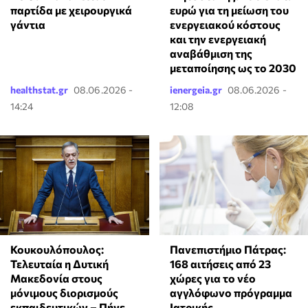
παρτίδα με χειρουργικά
ευρώ για τη μείωση του
γάντια
ενεργειακού κόστους
και την ενεργειακή
αναβάθμιση της
μεταποίησης ως το 2030
healthstat.gr
08.06.2026 -
ienergeia.gr
08.06.2026 -
14:24
12:08
Κουκουλόπουλος:
Πανεπιστήμιο Πάτρας:
Τελευταία η Δυτική
168 αιτήσεις από 23
Μακεδονία στους
χώρες για το νέο
μόνιμους διορισμούς
αγγλόφωνο πρόγραμμα
εκπαιδευτικών – Πήγε
Ιατρικής