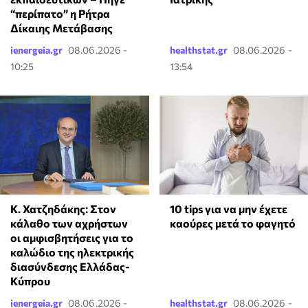
“περίπατο” η Ρήτρα
Δίκαιης Μετάβασης
ienergeia.gr
08.06.2026 -
healthstat.gr
08.06.2026 -
10:25
13:54
Κ. Χατζηδάκης: Στον
10 tips για να μην έχετε
κάλαθο των αχρήστων
καούρες μετά το φαγητό
οι αμφισβητήσεις για το
καλώδιο της ηλεκτρικής
διασύνδεσης Ελλάδας-
Κύπρου
ienergeia.gr
08.06.2026 -
healthstat.gr
08.06.2026 -