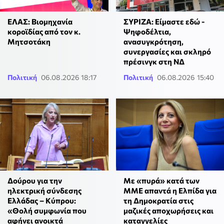
ΕΛΑΣ: Βιομηχανία
ΣΥΡΙΖΑ: Είμαστε εδώ -
κοροϊδίας από τον κ.
Ψηφοδέλτια,
Μητσοτάκη
ανασυγκρότηση,
συνεργασίες και σκληρό
πρέσινγκ στη ΝΔ
Πολιτική
06.08.2026 18:17
Πολιτική
06.08.2026 15:40
Δούρου για την
Με «πυρά» κατά των
ηλεκτρική σύνδεσης
ΜΜΕ απαντά η Ελπίδα για
Ελλάδας – Κύπρου:
τη Δημοκρατία στις
«Θολή συμφωνία που
μαζικές αποχωρήσεις και
αφήνει ανοικτά
καταγγελίες