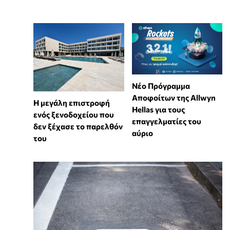
Νέο Πρόγραμμα
Αποφοίτων της Allwyn
Η μεγάλη επιστροφή
Hellas για τους
ενός ξενοδοχείου που
επαγγελματίες του
δεν ξέχασε το παρελθόν
αύριο
του