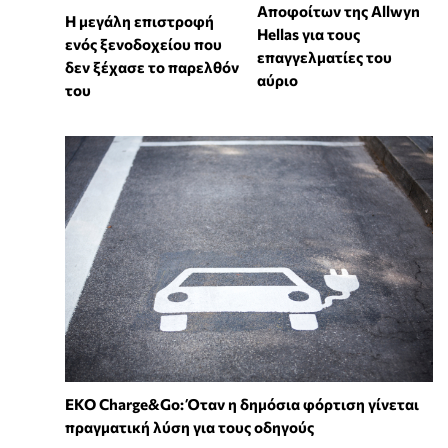
Αποφοίτων της Allwyn
Η μεγάλη επιστροφή
Hellas για τους
ενός ξενοδοχείου που
επαγγελματίες του
δεν ξέχασε το παρελθόν
αύριο
του
EKO Charge&Go: Όταν η δημόσια φόρτιση γίνεται
πραγματική λύση για τους οδηγούς