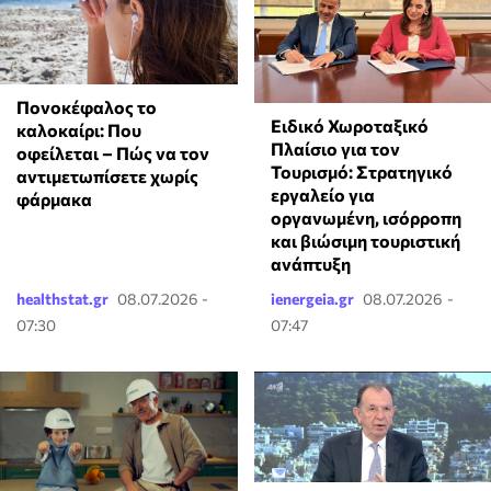
Πονοκέφαλος το
Ειδικό Χωροταξικό
καλοκαίρι: Που
Πλαίσιο για τον
οφείλεται – Πώς να τον
Τουρισμό: Στρατηγικό
αντιμετωπίσετε χωρίς
εργαλείο για
φάρμακα
οργανωμένη, ισόρροπη
και βιώσιμη τουριστική
ανάπτυξη
healthstat.gr
08.07.2026 -
ienergeia.gr
08.07.2026 -
07:30
07:47