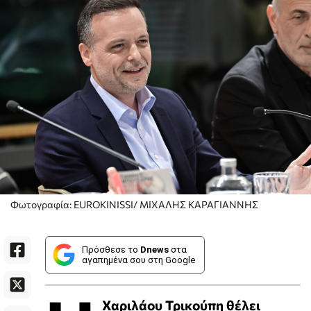
Φωτογραφία: EUROKINISSI/ ΜΙΧΑΛΗΣ ΚΑΡΑΓΙΑΝΝΗΣ
Πρόσθεσε το
Dnews
στα
αγαπημένα σου στη Google
Χαριλάου Τρικούπη θέλει