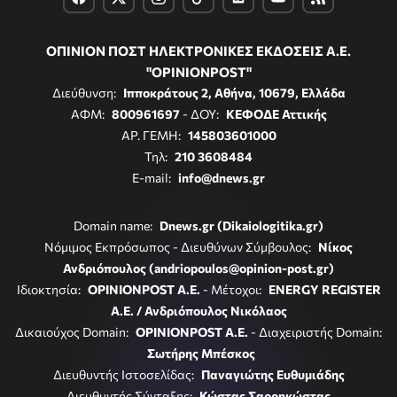
ΟΠΙΝΙΟΝ ΠΟΣΤ ΗΛΕΚΤΡΟΝΙΚΕΣ ΕΚΔΟΣΕΙΣ Α.Ε.
"OPINIONPOST"
Διεύθυνση:
Ιπποκράτους 2, Αθήνα, 10679, Ελλάδα
ΑΦΜ:
800961697
- ΔΟΥ:
ΚΕΦΟΔΕ Αττικής
ΑΡ. ΓΕΜΗ:
145803601000
Τηλ:
210 3608484
E-mail:
info@dnews.gr
Domain name:
Dnews.gr (Dikaiologitika.gr)
Νόμιμος Εκπρόσωπος - Διευθύνων Σύμβουλος:
Νίκος
Ανδριόπουλος (andriopoulos@opinion-post.gr)
Ιδιοκτησία:
OPINIONPOST A.E.
- Μέτοχοι:
ENERGY REGISTER
Α.Ε. / Ανδριόπουλος Νικόλαος
Δικαιούχος Domain:
OPINIONPOST A.E.
- Διαχειριστής Domain:
Σωτήρης Μπέσκος
Διευθυντής Ιστοσελίδας:
Παναγιώτης Ευθυμιάδης
Διευθυντής Σύνταξης:
Κώστας Σαρρηκώστας