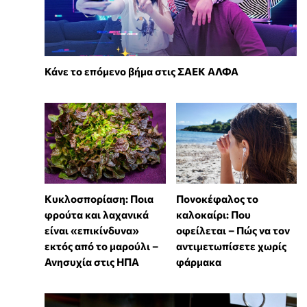
Κάνε το επόμενο βήμα στις ΣΑΕΚ ΑΛΦΑ
Κυκλοσπορίαση: Ποια
Πονοκέφαλος το
φρούτα και λαχανικά
καλοκαίρι: Που
είναι «επικίνδυνα»
οφείλεται – Πώς να τον
εκτός από το μαρούλι –
αντιμετωπίσετε χωρίς
Ανησυχία στις ΗΠΑ
φάρμακα