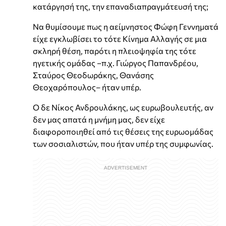
κατάργησή της, την επαναδιαπραγμάτευσή της;
Να θυμίσουμε πως η αείμνηστος Φώφη Γεννηματά
είχε εγκλωβίσει το τότε Κίνημα Αλλαγής σε μια
σκληρή θέση, παρότι η πλειοψηφία της τότε
ηγετικής ομάδας –π.χ. Γιώργος Παπανδρέου,
Σταύρος Θεοδωράκης, Θανάσης
Θεοχαρόπουλος– ήταν υπέρ.
Ο δε Νίκος Ανδρουλάκης, ως ευρωβουλευτής, αν
δεν μας απατά η μνήμη μας, δεν είχε
διαφοροποιηθεί από τις θέσεις της ευρωομάδας
των σοσιαλιστών, που ήταν υπέρ της συμφωνίας.