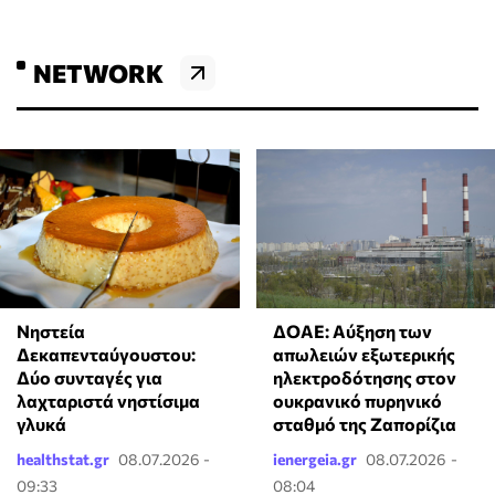
NETWORK
Νηστεία
ΔΟΑΕ: Αύξηση των
Δεκαπενταύγουστου:
απωλειών εξωτερικής
Δύο συνταγές για
ηλεκτροδότησης στον
λαχταριστά νηστίσιμα
ουκρανικό πυρηνικό
γλυκά
σταθμό της Ζαπορίζια
healthstat.gr
08.07.2026 -
ienergeia.gr
08.07.2026 -
09:33
08:04