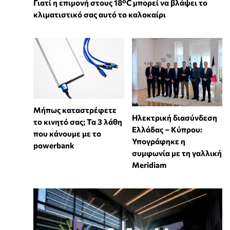
Γιατί η επιμονή στους 18°C μπορεί να βλάψει το
κλιματιστικό σας αυτό το καλοκαίρι
Μήπως καταστρέφετε
Ηλεκτρική διασύνδεση
το κινητό σας; Τα 3 λάθη
Ελλάδας – Κύπρου:
που κάνουμε με το
Υπογράφηκε η
powerbank
συμφωνία με τη γαλλική
Meridiam