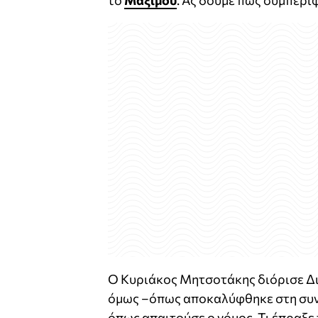
το
Μαξίμου
. Ας δούμε πώς συμπεριφ
Ο Κυριάκος Μητσοτάκης διόρισε Δι
όμως
–
όπως αποκαλύφθηκε στη συ
όπως απαιτούσε ο νόμος. Τι έπραξε