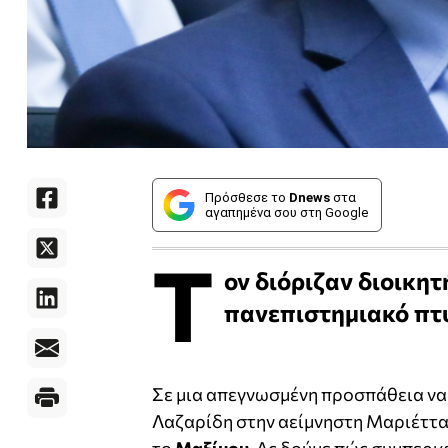
Πρόσθεσε το
Dnews
στα
αγαπημένα σου στη Google
Τ
ον διόριζαν διοικητ
πανεπιστημιακό πτυχ
Σε μια απεγνωσμένη προσπάθεια να 
Λαζαρίδη στην αείμνηστη Μαριέττα