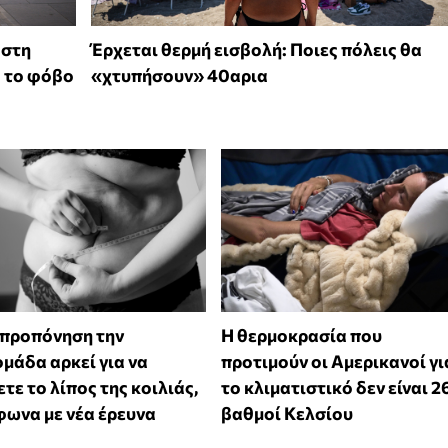
 στη
Έρχεται θερμή εισβολή: Ποιες πόλεις θα
ό το φόβο
«χτυπήσουν» 40αρια
 προπόνηση την
Η θερμοκρασία που
μάδα αρκεί για να
προτιμούν οι Αμερικανοί γι
τε το λίπος της κοιλιάς,
το κλιματιστικό δεν είναι 2
ωνα με νέα έρευνα
βαθμοί Κελσίου