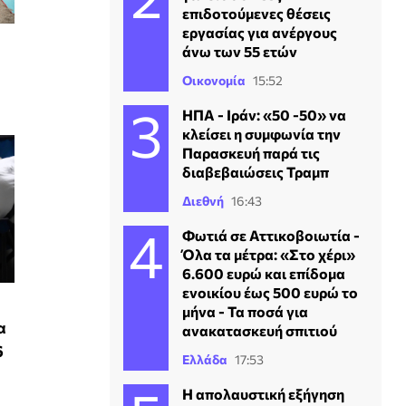
επιδοτούμενες θέσεις
εργασίας για ανέργους
άνω των 55 ετών
Οικονομία
15:52
ΗΠΑ - Ιράν: «50 -50» να
κλείσει η συμφωνία την
Παρασκευή παρά τις
διαβεβαιώσεις Τραμπ
Διεθνή
16:43
Φωτιά σε Αττικοβοιωτία -
Όλα τα μέτρα: «Στο χέρι»
6.600 ευρώ και επίδομα
ενοικίου έως 500 ευρώ το
μήνα - Τα ποσά για
α
ανακατασκευή σπιτιού
6
Ελλάδα
17:53
Η απολαυστική εξήγηση