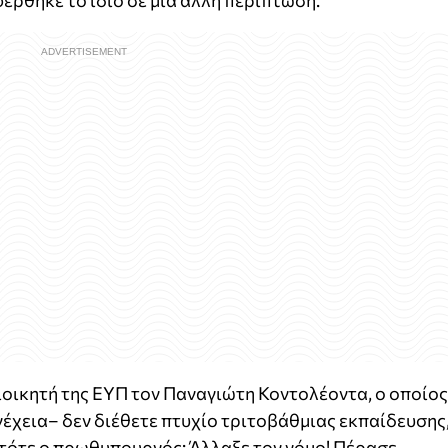
έρθηκε το ίδιο σε μια άλλη περίπτωση.
οικητή της ΕΥΠ τον Παναγιώτη Κοντολέοντα, ο οποίος
νέχεια
–
δεν διέθετε πτυχίο τριτοβάθμιας εκπαίδευσης
 τότε ο πρωθυπουργός; Άλλαξε τον νόμο! Πέρασε