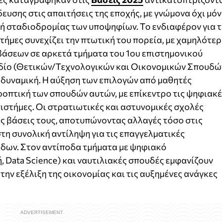
ευσης στις απαιτήσεις της εποχής, με γνώμονα όχι μό
ική σταδιοδρομίας των υποψηφίων. Το ενδιαφέρον για τ
τήμες συνεχίζει την πτωτική του πορεία, με χαμηλότε
 βάσεων σε αρκετά τμήματα του 1ου επιστημονικού
 πεδίο (Θετικών/Τεχνολογικών και Οικονομικών Σπουδώ
 δυναμική. Η αύξηση των επιλογών από μαθητές
οπτική των σπουδών αυτών, με επίκεντρο τις ψηφιακ
πιστήμες. Οι στρατιωτικές και αστυνομικές σχολές
ς βάσεις τους, αποτυπώνοντας αλλαγές τόσο στις
τη συνολική αντίληψη για τις επαγγελματικές
δων. Στον αντίποδα τμήματα με ψηφιακό
 Data Science) και ναυτιλιακές σπουδές εμφανίζουν
ην εξέλιξη της οικονομίας και τις αυξημένες ανάγκες