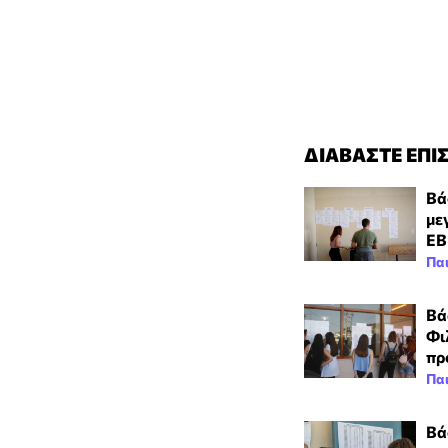
ΔΙΑΒΑΣΤΕ ΕΠΙ
Βά
με
ΕΒ
Πα
Βά
Φι
πρ
Πα
Βά