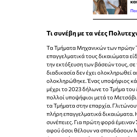
κα
Πα
Τι συνέβη με τα νέες Πολυτεχ
Τα Τμήματα Μηχανικών των πρώην Τ
επαγγελματικά τους δικαιώματα εί
την εκτόξευση των βάσεών τους, σε
διαδικασία δεν έχει ολοκληρωθεί α
ολοκληρώθηκε. Ένας υποψήφιος κά
μέχρι το 2023 δήλωνε το Τμήμα του
πολλοί υποψήφιοι μετά το Μετσόβιο
τα Τμήματα στην επαρχία. Γλιτώνουν
πλήρη επαγγελματικά δικαιώματα. 
συνέπειες. Για πρώτη φορά έμειναν
αφού όσοι θέλουν να σπουδάσουν 