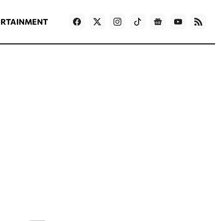
ΡΟΗ ΕΙΔΗΣΕΩΝ
T
NEWS IN ENGLISH
Games
ERTAINMENT