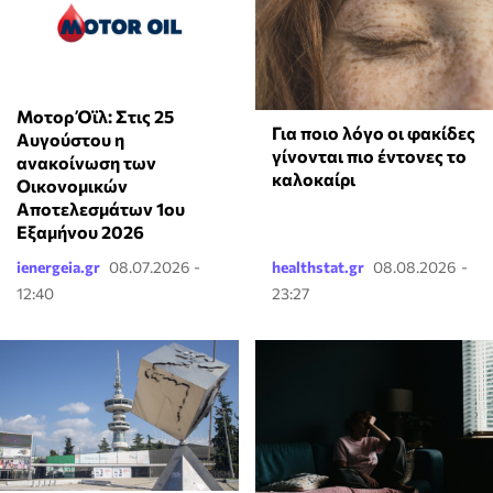
Μοτορ Όϊλ: Στις 25
Για ποιο λόγο οι φακίδες
Αυγούστου η
γίνονται πιο έντονες το
ανακοίνωση των
καλοκαίρι
Οικονομικών
Αποτελεσμάτων 1ου
Εξαμήνου 2026
ienergeia.gr
08.07.2026 -
healthstat.gr
08.08.2026 -
12:40
23:27