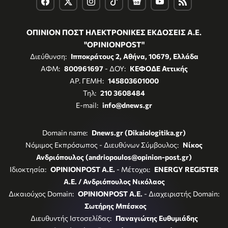
ΟΠΙΝΙΟΝ ΠΟΣΤ ΗΛΕΚΤΡΟΝΙΚΕΣ ΕΚΔΟΣΕΙΣ Α.Ε.
"OPINIONPOST"
Διεύθυνση:
Ιπποκράτους 2, Αθήνα, 10679, Ελλάδα
ΑΦΜ:
800961697
- ΔΟΥ:
ΚΕΦΟΔΕ Αττικής
ΑΡ. ΓΕΜΗ:
145803601000
Τηλ:
210 3608484
E-mail:
info@dnews.gr
Domain name:
Dnews.gr (Dikaiologitika.gr)
Νόμιμος Εκπρόσωπος - Διευθύνων Σύμβουλος:
Νίκος
Ανδριόπουλος (andriopoulos@opinion-post.gr)
Ιδιοκτησία:
OPINIONPOST A.E.
- Μέτοχοι:
ENERGY REGISTER
Α.Ε. / Ανδριόπουλος Νικόλαος
Δικαιούχος Domain:
OPINIONPOST A.E.
- Διαχειριστής Domain:
Σωτήρης Μπέσκος
Διευθυντής Ιστοσελίδας:
Παναγιώτης Ευθυμιάδης