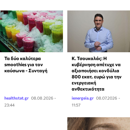
Τα δύο καλύτερα
Κ. Τσουκαλάς: Η
smoothies για τον
κυβέρνηση απέτυχε να
καύσωνα - Συνταγή
αξιοποιήσει κονδύλια
800 εκατ. ευρώ για την
ενεργειακή
ανθεκτικότητα
healthstat.gr
08.08.2026 -
ienergeia.gr
08.07.2026 -
23:44
11:57