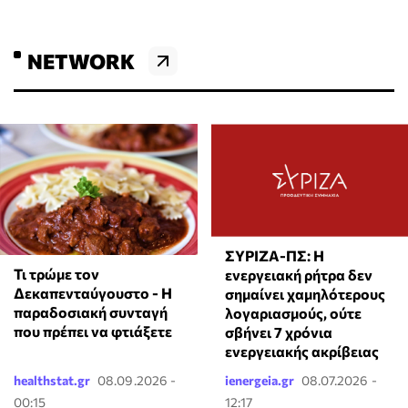
NETWORK
ΣΥΡΙΖΑ-ΠΣ: Η
Τι τρώμε τον
ενεργειακή ρήτρα δεν
Δεκαπενταύγουστο - Η
σημαίνει χαμηλότερους
παραδοσιακή συνταγή
λογαριασμούς, ούτε
που πρέπει να φτιάξετε
σβήνει 7 χρόνια
ενεργειακής ακρίβειας
healthstat.gr
08.09.2026 -
ienergeia.gr
08.07.2026 -
00:15
12:17