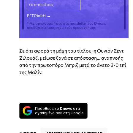
* Με την εγγραφή σας στο newsletter του Dnews,
αποδέχεστε τους σχετικούς όρους χρήσης
Σε ό,τι αφορά τη μάχη του τίτλου, η Ουνιόν Σεντ
Ζιλουάζ, μείωσε ξανά σε απόσταση... αναπνοής
από την πρωτοπόρο Μπριζ μετά το άνετο 3-0 επί
της Μαλίν.
Πρόσθεσε το
Dnews
στα
αγαπημένα σου στη Google