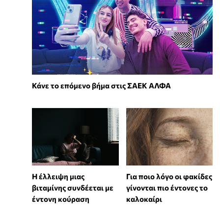
Κάνε το επόμενο βήμα στις ΣΑΕΚ ΑΛΦΑ
⁠Η έλλειψη μιας
Για ποιο λόγο οι φακίδες
βιταμίνης συνδέεται με
γίνονται πιο έντονες το
έντονη κούραση
καλοκαίρι