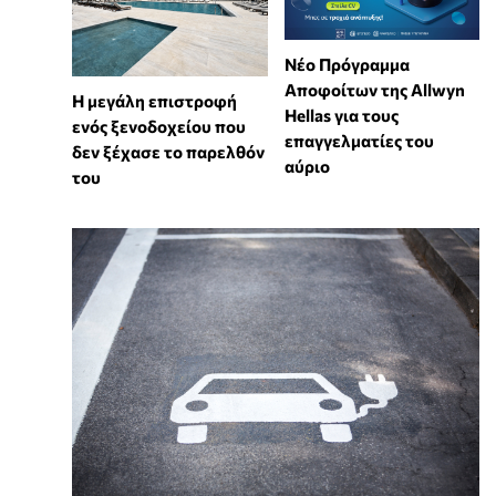
Νέο Πρόγραμμα
Αποφοίτων της Allwyn
Η μεγάλη επιστροφή
Hellas για τους
ενός ξενοδοχείου που
επαγγελματίες του
δεν ξέχασε το παρελθόν
αύριο
του