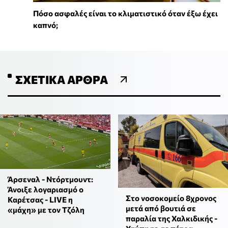
Πόσο ασφαλές είναι το κλιματιστικό όταν έξω έχει
καπνό;
ΣΧΕΤΙΚΆ ΆΡΘΡΑ
Άρσεναλ - Ντόρτμουντ:
Άνοιξε λογαριασμό ο
Στο νοσοκομείο 8χρονος
Καρέτσας - LIVE η
μετά από βουτιά σε
«μάχη» με τον Τζόλη
παραλία της Χαλκιδικής -