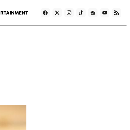
ΡΟΗ ΕΙΔΗΣΕΩΝ
T
NEWS IN ENGLISH
Games
ERTAINMENT