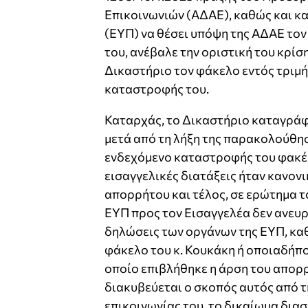
Επικοινωνιών (ΑΔΑΕ), καθώς και κ
(ΕΥΠ) να θέσει υπόψη της ΑΔΑΕ τον
του, ανέβαλε την οριστική του κρίσ
Δικαστήριο τον φάκελο εντός τριμή
καταστροφής του.
Καταρχάς, το Δικαστήριο καταγράφ
μετά από τη λήξη της παρακολούθησ
ενδεχόμενο καταστροφής του φακέλ
εισαγγελικές διατάξεις ήταν κανο
απορρήτου και τέλος, σε ερώτημα το
ΕΥΠ προς τον Εισαγγελέα δεν ανευρ
δηλώσεις των οργάνων της ΕΥΠ, καθ
φάκελο του κ. Κουκάκη ή οποιαδήπο
οποίο επιβλήθηκε η άρση του απορρ
διακυβεύεται ο σκοπός αυτός από 
επικοινωνίας του, το δικαίωμα δι