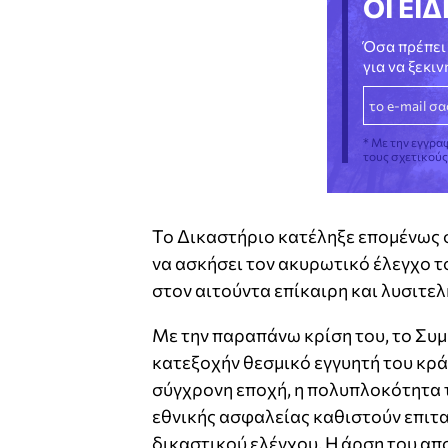
ΟΙ ΕΙΔ
Όσα πρέπει 
για να ξεκι
* Με την εγγρα
τους σχετικού
Το Δικαστήριο κατέληξε επομένως 
να ασκήσει τον ακυρωτικό έλεγχο τ
στον αιτούντα επίκαιρη και λυσιτε
Με την παραπάνω κρίση του, το Συμ
κατεξοχήν θεσμικό εγγυητή του κρά
σύγχρονη εποχή, η πολυπλοκότητα 
εθνικής ασφαλείας καθιστούν επιτα
δικαστικού ελέγχου. Η άρση του απ