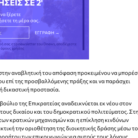
ΗΣΕΙΣ ΣΕ 2'
να ξέρετε
νήσετε τη μέρα σας.
φή σας στο newsletter του Dnews, αποδέχεστε
ς όρους χρήσης
στην αναβλητική του απόφαση προκειμένου να μπορέσ
ου επί της προσβαλλόμενης πράξης και να παράσχει
λή δικαστική προστασία.
βούλιο της Επικρατείας αναδεικνύεται εκ νέου στον
τους δικαίου και του δημοκρατικού πολιτεύματος. Στ
των κρατικών μηχανισμών και η επίκληση κινδύνων
κτική την οριοθέτηση της διοικητικής δράσης μέσω τ
ορρήτου των επικοινωνιών για αυτούς τους λόγους