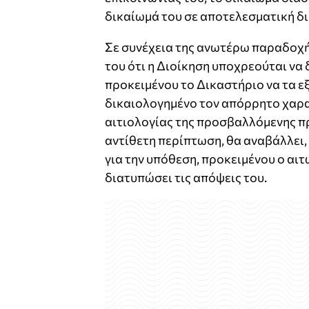
δικαίωμά του σε αποτελεσματική δ
Σε συνέχεια της ανωτέρω παραδοχή
του ότι η Διοίκηση υποχρεούται να
προκειμένου το Δικαστήριο να τα ε
δικαιολογημένο τον απόρρητο χαρακ
αιτιολογίας της προσβαλλόμενης πρ
αντίθετη περίπτωση, θα αναβάλλει,
για την υπόθεση, προκειμένου ο αιτ
διατυπώσει τις απόψεις του.