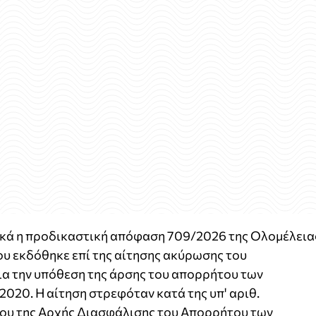
ικά η προδικαστική απόφαση 709/2026 της Ολομέλεια
ου εκδόθηκε επί της αίτησης ακύρωσης του
α την υπόθεση της άρσης του απορρήτου των
2020. Η αίτηση στρεφόταν κατά της υπ' αριθ.
ου της Αρχής Διασφάλισης του Απορρήτου των