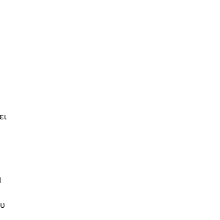
ει
η
ου