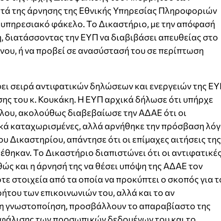
ατά της άρνησης της Εθνικής Υπηρεσίας Πληροφοριών
 υπηρεσιακό φάκελο. Το Δικαστήριο, με την απόφασή
η, διατάσσοντας την ΕΥΠ να διαβιβάσει απευθείας στο
νου, ή να προβεί σε ανασύστασή του σε περίπτωση
ει σειρά αντιφατικών δηλώσεων και ενεργειών της Ε
ης του κ. Κουκάκη. Η ΕΥΠ αρχικά δήλωσε ότι υπήρχε
ου, ακολούθως διαβεβαίωσε την ΑΔΑΕ ότι οι
νικά καταχωρισμένες, αλλά αρνήθηκε την πρόσβαση λό
υ Δικαστηρίου, απάντησε ότι οι επίμαχες αιτήσεις της
έθηκαν. Το Δικαστήριο διαπιστώνει ότι οι αντιφατικέ
ώς και η άρνησή της να θέσει υπόψη της ΑΔΑΕ τον
τε στοιχεία από τα οποία να προκύπτει ο σκοπός για τ
ήτου των επικοινωνιών του, αλλά και το αν
τη γνωστοποίηση, προσβάλλουν το απαραβίαστο της
ασφάλισης των προσωπικών δεδομένων του και το