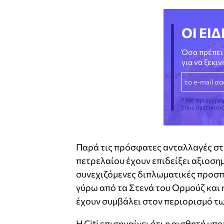
ΟΙ ΕΙΔ
Όσα πρέπει 
για να ξεκι
* Με την εγγρα
τους σχετικού
Παρά τις πρόσφατες ανταλλαγές στ
πετρελαίου έχουν επιδείξει αξιοση
συνεχιζόμενες διπλωματικές προσπ
γύρω από τα Στενά του Ορμούζ και 
έχουν συμβάλει στον περιορισμό τω
Η Citi επισημαίνει ότι η αισθητή υ