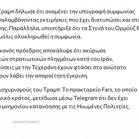
Τραμπ δήλωσε ότι αναμένει την υπογραφή συμφωνίας
αλαμβάνοντας εκτιμήσεις που έχει διατυπώσει και στ
σης. Παράλληλα, υποστήριξε ότι τα Στενά του Ορμούζ 
α μόλις ολοκληρωθεί η συμφωνία.
ικανός πρόεδρος αποκάλυψε ότι ακύρωσε
ών στρατιωτικών πληγμάτων κατά του Ιράν,
ύσεις με την Τεχεράνη έχουν φτάσει στο ανώτατο
χουν λάβει την απαραίτητη έγκριση.
ισχυρισμούς του Τραμπ. Το πρακτορείο Fars, το οποίο
νικό κράτος, μετέδωσε μέσω Telegram ότι δεν έχει
 μνημονίου κατανόησης με τις Ηνωμένες Πολιτείες.