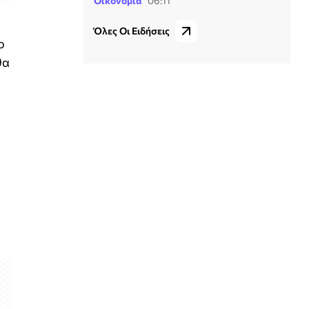
Οικονομία
06:11
Όλες Οι Ειδήσεις
ο
θα