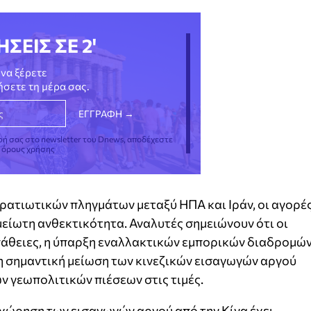
ΗΣΕΙΣ ΣΕ 2'
να ξέρετε
νήσετε τη μέρα σας.
φή σας στο newsletter του Dnews, αποδέχεστε
ς όρους χρήσης
ρατιωτικών πληγμάτων μεταξύ ΗΠΑ και Ιράν, οι αγορέ
μείωτη ανθεκτικότητα. Αναλυτές σημειώνουν ότι οι
άθειες, η ύπαρξη εναλλακτικών εμπορικών διαδρομώ
η σημαντική μείωση των κινεζικών εισαγωγών αργού
ν γεωπολιτικών πιέσεων στις τιμές.
ποχώρηση των εισαγωγών αργού από την Κίνα έχει