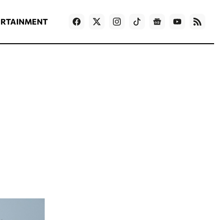
ΡΟΗ ΕΙΔΗΣΕΩΝ
T
NEWS IN ENGLISH
Games
ERTAINMENT