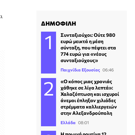
ει
ΔΗΜΟΦΙΛΗ
Συνταξιούχοι: Ούτε 980
ευρώ μεικτά η μέση
σύνταξη, που πέφτει στα
774 ευρώ για «νέους
συνταξιούχους»
Παιχνίδια Εξουσίας
06:46
«Ο κόπος μιας χρονιάς
χάθηκε σε λίγα λεπτά»:
Χαλαζόπτωση και ισχυροί
άνεμοι έπληξαν χιλιάδες
στρέμματα καλλιεργειών
στην Αλεξανδρούπολη
Ελλάδα
08:01
Η πρωινή ρουτίνα 12