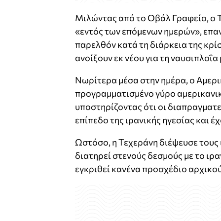
Μιλώντας από το Οβάλ Γραφείο, ο 
«εντός των επόμενων ημερών», επαν
παρελθόν κατά τη διάρκεια της κρί
ανοίξουν εκ νέου για τη ναυσιπλοΐ
Νωρίτερα μέσα στην ημέρα, ο Αμερ
προγραμματισμένο γύρο αμερικανικ
υποστηρίζοντας ότι οι διαπραγματε
επίπεδο της ιρανικής ηγεσίας και έ
Ωστόσο, η Τεχεράνη διέψευσε τους 
διατηρεί στενούς δεσμούς με το ιρα
εγκριθεί κανένα προσχέδιο αρχικού