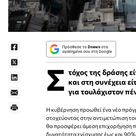
Πρόσθεσε το
Dnews
στα
αγαπημένα σου στη Google
Σ
τόχος της δράσης ε
και στη συνέχεια εί
για τουλάχιστον πέν
Η κυβέρνηση προωθεί ένα νέο πρόγ
στοχεύοντας στην αντιμετώπιση το
θα προσφέρει άμεση επιχορήγηση πο
δυνατότητα ενίσχυσης έως και 90%