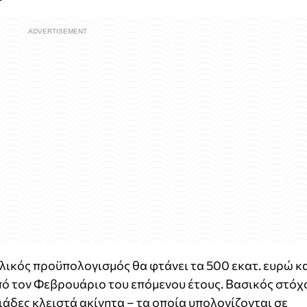
λικός προϋπολογισμός θα φτάνει τα 500 εκατ. ευρώ κ
πό τον Φεβρουάριο του επόμενου έτους. Βασικός στόχ
ιάδες κλειστά ακίνητα – τα οποία υπολογίζονται σε