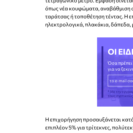
τετραγωνικό μέτρο. Έμφαση δίνεται
όπως νέα κουφώματα, αναβάθμιση 
ταράτσας ή τοποθέτηση τέντας. Η ε
ηλεκτρολογικά, πλακάκια, δάπεδα, 
ΟΙ ΕΙΔ
Όσα πρέπει 
για να ξεκι
* Με την εγγρα
τους σχετικού
Η επιχορήγηση προσαυξάνεται κατά 
επιπλέον 5% για τρίτεκνες, πολύτεκ