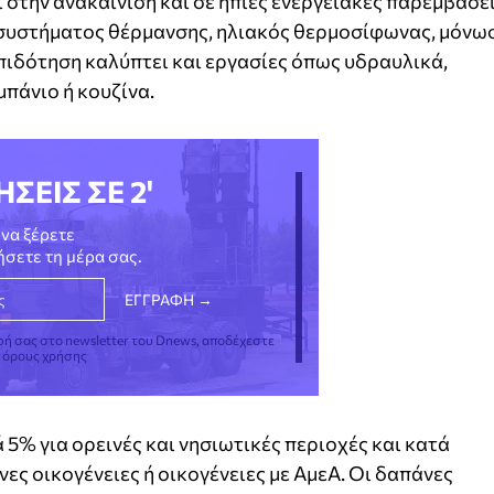
 στην ανακαίνιση και σε ήπιες ενεργειακές παρεμβάσει
συστήματος θέρμανσης, ηλιακός θερμοσίφωνας, μόνω
πιδότηση καλύπτει και εργασίες όπως υδραυλικά,
μπάνιο ή κουζίνα.
ΗΣΕΙΣ ΣΕ 2'
να ξέρετε
νήσετε τη μέρα σας.
φή σας στο newsletter του Dnews, αποδέχεστε
ς όρους χρήσης
5% για ορεινές και νησιωτικές περιοχές και κατά
νες οικογένειες ή οικογένειες με ΑμεΑ. Οι δαπάνες