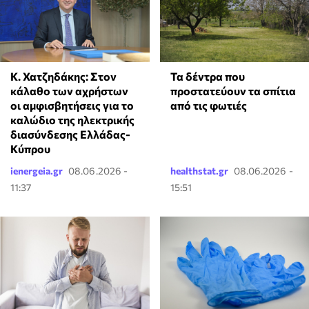
Κ. Χατζηδάκης: Στον
Τα δέντρα που
κάλαθο των αχρήστων
προστατεύουν τα σπίτια
οι αμφισβητήσεις για το
από τις φωτιές
καλώδιο της ηλεκτρικής
διασύνδεσης Ελλάδας-
Κύπρου
ienergeia.gr
08.06.2026 -
healthstat.gr
08.06.2026 -
11:37
15:51