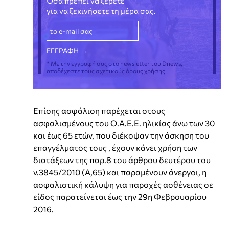
Όσα πρέπει να ξέρετε
για να ξεκινήσετε τη μέρα σας.
* Με την εγγραφή σας στο newsletter του Dnews,
αποδέχεστε τους σχετικούς όρους χρήσης
Επίσης ασφάλιση παρέχεται στους
ασφαλισμένους του Ο.Α.Ε.Ε. ηλικίας άνω των 30
και έως 65 ετών, που διέκοψαν την άσκηση του
επαγγέλματος τους , έχουν κάνει χρήση των
διατάξεων της παρ.8 του άρθρου δευτέρου του
ν.3845/2010 (Α,65) και παραμένουν άνεργοι, η
ασφαλιστική κάλυψη για παροχές ασθένειας σε
είδος παρατείνεται έως την 29η Φεβρουαρίου
2016.