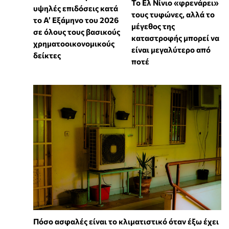
Το Ελ Νίνιο «φρενάρει»
υψηλές επιδόσεις κατά
τους τυφώνες, αλλά το
το Α’ Εξάμηνο του 2026
μέγεθος της
σε όλους τους βασικούς
καταστροφής μπορεί να
χρηματοοικονομικούς
είναι μεγαλύτερο από
δείκτες
ποτέ
Πόσο ασφαλές είναι το κλιματιστικό όταν έξω έχει