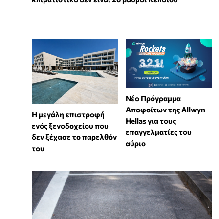
Νέο Πρόγραμμα
Αποφοίτων της Allwyn
Η μεγάλη επιστροφή
Hellas για τους
ενός ξενοδοχείου που
επαγγελματίες του
δεν ξέχασε το παρελθόν
αύριο
του