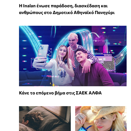
Η Inalan ένωσε παράδοση, διασκέδαση και
ανθρώπους στο Δημοτικό Αθηναϊκό Πανηγύρι
Κάνε το επόμενο βήμα στις ΣΑΕΚ ΑΛΦΑ