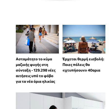
Ασταμάτητο το κύμα
Έρχεται θερμή εισβολή:
μαζικής φυγής στη
Ποιες πόλεις θα
σύνταξη - 129.298 νέες
«χτυπήσουν» 40αρια
αιτήσεις υπό το φόβο
για τα νέα όρια ηλικίας