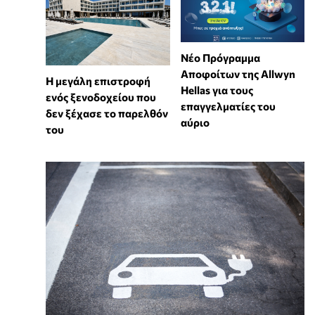
Νέο Πρόγραμμα
Αποφοίτων της Allwyn
Η μεγάλη επιστροφή
Hellas για τους
ενός ξενοδοχείου που
επαγγελματίες του
δεν ξέχασε το παρελθόν
αύριο
του