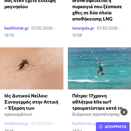
σας όταν έχετε έλλειψη
drone οφείλεται η
μαγνησίου
πυρκαγιά που ξέσπασε
χθες σε δύο πλοία
αποθήκευσης LNG
healthstat.gr
07.30.2026 -
ienergeia.gr
07.30.2026 -
16:10
12:58
Πάτρα: 17χρονη
Ιός Δυτικού Νείλου:
αθλήτρια kite surf
Συναγερμός στην Αττική
τραυματίστηκε κατά τη
– Έξαρση των
×
διάρκεια προπόνησης
κρουσμάτων
healthstat.gr
07.30.2026 -
healthstat.gr
07.30.2026 -
ΑΠΟΡΡΗΤΟ
15:14
14:52