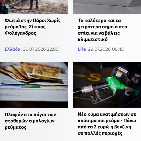
Φωτιά στην Πάρο: Χωρίς
Τα καλύτερα και τα
ρεύμα Ίος, Σίκινος,
χειρότερα σημεία στο
Φολέγανδρος
σπίτι για να βάλεις
κλιματιστικό
Ελλάδα
30.07.2026 22:06
Life
29.07.2026 09:45
Νέο κύμα ανατιμήσεων σε
Πλαφόν στα πάγια των
καύσιμα και ρεύμα - Πάνω
σταθερών τιμολογίων
από τα 2 ευρώ η βενζίνη
ρεύματος
σε πολλές περιοχές