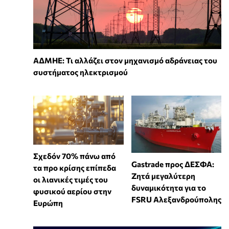
ΑΔΜΗΕ: Τι αλλάζει στον μηχανισμό αδράνειας του
συστήματος ηλεκτρισμού
Σχεδόν 70% πάνω από
Gastrade προς ΔΕΣΦΑ:
τα προ κρίσης επίπεδα
Ζητά μεγαλύτερη
οι λιανικές τιμές του
δυναμικότητα για το
φυσικού αερίου στην
FSRU Αλεξανδρούπολης
Ευρώπη