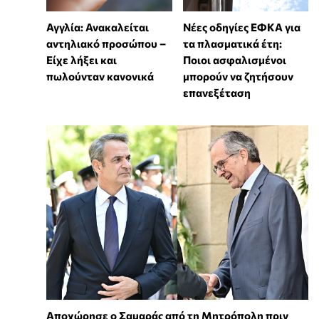
Αγγλία: Ανακαλείται
Νέες οδηγίες ΕΦΚΑ για
αντηλιακό προσώπου –
τα πλασματικά έτη:
Είχε λήξει και
Ποιοι ασφαλισμένοι
πωλούνταν κανονικά
μπορούν να ζητήσουν
επανεξέταση
Αποχώρησε ο Σαμαράς από τη Μητρόπολη πριν