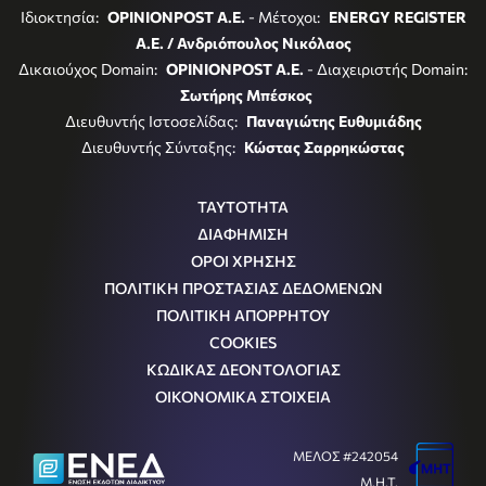
Ιδιοκτησία:
OPINIONPOST A.E.
- Μέτοχοι:
ENERGY REGISTER
Α.Ε. / Ανδριόπουλος Νικόλαος
Δικαιούχος Domain:
OPINIONPOST A.E.
- Διαχειριστής Domain:
Σωτήρης Μπέσκος
Διευθυντής Ιστοσελίδας:
Παναγιώτης Ευθυμιάδης
Διευθυντής Σύνταξης:
Κώστας Σαρρηκώστας
ΤΑΥΤΟΤΗΤΑ
ΔΙΑΦΗΜΙΣΗ
ΟΡΟΙ ΧΡΗΣΗΣ
ΠΟΛΙΤΙΚΗ ΠΡΟΣΤΑΣΙΑΣ ΔΕΔΟΜΕΝΩΝ
ΠΟΛΙΤΙΚΗ ΑΠΟΡΡΗΤΟΥ
COOKIES
ΚΩΔΙΚΑΣ ΔΕΟΝΤΟΛΟΓΙΑΣ
ΟΙΚΟΝΟΜΙΚΑ ΣΤΟΙΧΕΙΑ
ΜΕΛΟΣ #242054
Μ.Η.Τ.