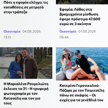
Πότε η εφορία ελέγχει τις
καταθέσεις σε μετρητά
Εφορία: Λάθος στη
στην τράπεζα
βραχυχρόνια μίσθωση
έφερε πρόστιμα 47.600
ευρώ σε 3 ακίνητα
Οικονομία
04.08.2026
Οικονομία
01.08.2026
13:12
06:44
Η Μαριαλένα Ρουμελιώτη
Κατερίνα Γερονικολού:
έκλεισε τα 31 - Η τρυφερή
Πόζαρε με τον Τσιμιτσέλη
φωτογραφία με τον
πάνω σε σκάφος – Οι
Κατσούλη και τον γιο
ευχές για τα γενέθλιά του
τους