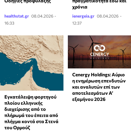
Οδηγίες προφύλαξης
πραγματικότητα εδώ και
χρόνια
healthstat.gr
08.04.2026 -
ienergeia.gr
08.04.2026 -
16:33
12:37
Cenergy Holdings: Αύριο
η ενημέρωση επενδυτών
και αναλυτών επί των
αποτελεσμάτων A’
Εγκατάλειψη φορτηγού
εξαμήνου 2026
πλοίου ελληνικής
διαχείρισης από το
πλήρωμά του έπειτα από
πλήγμα κοντά στα Στενά
του Ορμούζ