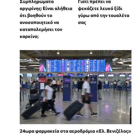
⁠Συμπληρώματα
Γιατί πρέπει να
αργιρίνης: Είναι αλήθεια
ψεκάζετε λευκό ξίδι
ότι βοηθούν το
γύρω από την τουαλέτα
ανοσοποιητικό να
σας
καταπολεμήσει τον
καρκίνο;
24ωρα φαρμακεία στα αεροδρόμια «Ελ. Βενιζέλος»