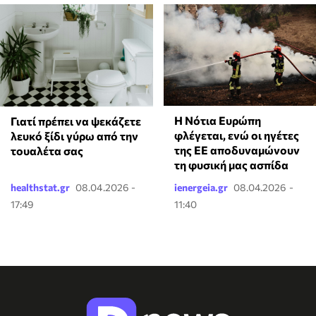
Η Νότια Ευρώπη
Γιατί πρέπει να ψεκάζετε
φλέγεται, ενώ οι ηγέτες
λευκό ξίδι γύρω από την
της ΕΕ αποδυναμώνουν
τουαλέτα σας
τη φυσική μας ασπίδα
healthstat.gr
08.04.2026 -
ienergeia.gr
08.04.2026 -
17:49
11:40