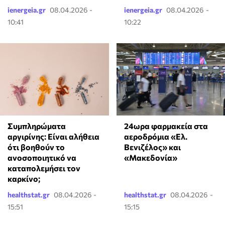
ienergeia.gr
08.04.2026 -
ienergeia.gr
08.04.2026 -
10:41
10:22
24ωρα φαρμακεία στα
⁠Συμπληρώματα
αεροδρόμια «Ελ.
αργιρίνης: Είναι αλήθεια
Βενιζέλος» και
ότι βοηθούν το
«Μακεδονία»
ανοσοποιητικό να
καταπολεμήσει τον
καρκίνο;
healthstat.gr
08.04.2026 -
healthstat.gr
08.04.2026 -
15:51
15:15