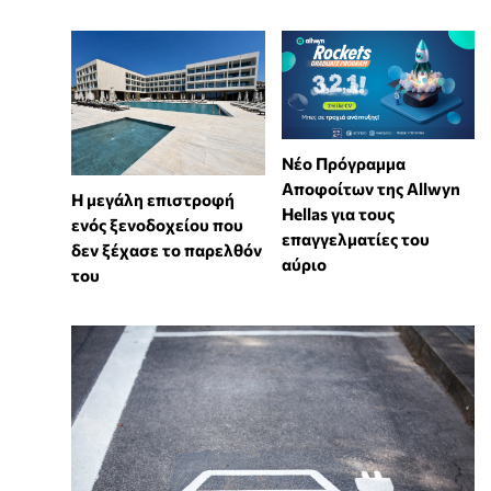
Νέο Πρόγραμμα
Αποφοίτων της Allwyn
Η μεγάλη επιστροφή
Hellas για τους
ενός ξενοδοχείου που
επαγγελματίες του
δεν ξέχασε το παρελθόν
αύριο
του