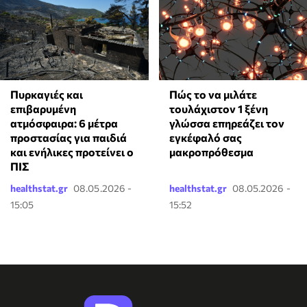
Πυρκαγιές και
⁠Πώς το να μιλάτε
επιβαρυμένη
τουλάχιστον 1 ξένη
ατμόσφαιρα: 6 μέτρα
γλώσσα επηρεάζει τον
προστασίας για παιδιά
εγκέφαλό σας
και ενήλικες προτείνει ο
μακροπρόθεσμα
ΠΙΣ
healthstat.gr
08.05.2026 -
healthstat.gr
08.05.2026 -
15:05
15:52