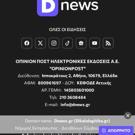
ΟΛΕΣ ΟΙ ΕΙΔΗΣΕΙΣ
ΟΠΙΝΙΟΝ ΠΟΣΤ ΗΛΕΚΤΡΟΝΙΚΕΣ ΕΚΔΟΣΕΙΣ Α.Ε.
"OPINIONPOST"
Διεύθυνση:
Ιπποκράτους 2, Αθήνα, 10679, Ελλάδα
ΑΦΜ:
800961697
- ΔΟΥ:
ΚΕΦΟΔΕ Αττικής
ΑΡ. ΓΕΜΗ:
145803601000
Τηλ:
210 3608484
E-mail:
info@dnews.gr
×
Domain name:
Dnews.gr (Dikaiologitika.gr)
Νόμιμος Εκπρόσωπος - Διευθύνων Σύμβουλος:
Νίκος
ΑΠΟΡΡΗΤΟ