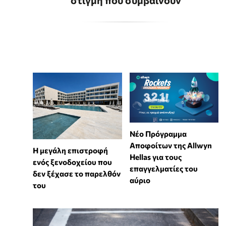
Νέο Πρόγραμμα
Αποφοίτων της Allwyn
Η μεγάλη επιστροφή
Hellas για τους
ενός ξενοδοχείου που
επαγγελματίες του
δεν ξέχασε το παρελθόν
αύριο
του