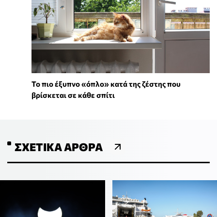
To πιο έξυπνο «όπλο» κατά της ζέστης που
βρίσκεται σε κάθε σπίτι
ΣΧΕΤΙΚΆ ΆΡΘΡΑ