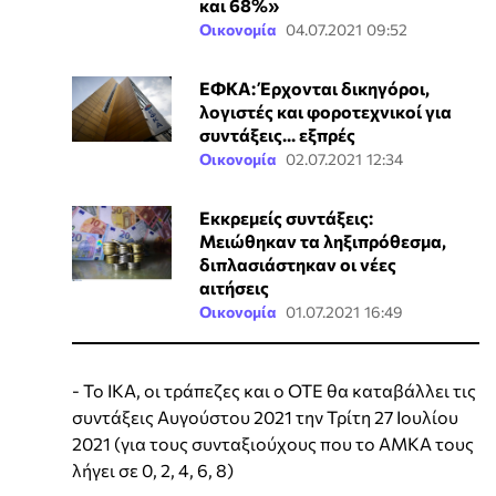
και 68%»
Οικονομία
04.07.2021 09:52
ΕΦΚΑ: Έρχονται δικηγόροι,
λογιστές και φοροτεχνικοί για
συντάξεις... εξπρές
Οικονομία
02.07.2021 12:34
Εκκρεμείς συντάξεις:
Μειώθηκαν τα ληξιπρόθεσμα,
διπλασιάστηκαν οι νέες
αιτήσεις
Οικονομία
01.07.2021 16:49
- Το ΙΚΑ, οι τράπεζες και ο ΟΤΕ θα καταβάλλει τις
συντάξεις Αυγούστου 2021 την Τρίτη 27 Ιουλίου
2021 (για τους συνταξιούχους που το ΑΜΚΑ τους
λήγει σε 0, 2, 4, 6, 8)