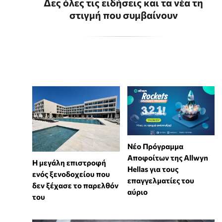
Δες όλες τις ειδήσεις και τα νέα τη
στιγμή που συμβαίνουν
Νέο Πρόγραμμα
Αποφοίτων της Allwyn
Η μεγάλη επιστροφή
Hellas για τους
ενός ξενοδοχείου που
επαγγελματίες του
δεν ξέχασε το παρελθόν
αύριο
του