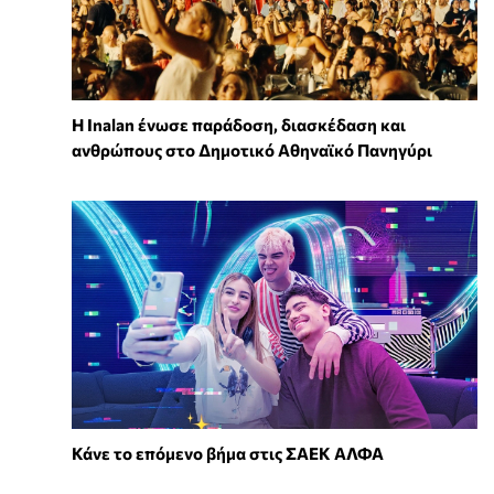
Η Inalan ένωσε παράδοση, διασκέδαση και
ανθρώπους στο Δημοτικό Αθηναϊκό Πανηγύρι
Κάνε το επόμενο βήμα στις ΣΑΕΚ ΑΛΦΑ