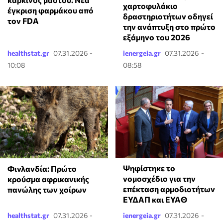
χαρτοφυλάκιο
έγκριση φαρμάκου από
δραστηριοτήτων οδηγεί
τον FDA
την ανάπτυξη στο πρώτο
εξάμηνο του 2026
healthstat.gr
07.31.2026 -
ienergeia.gr
07.31.2026 -
10:08
08:58
Ψηφίστηκε το
Φινλανδία: Πρώτο
νομοσχέδιο για την
κρούσμα αφρικανικής
επέκταση αρμοδιοτήτων
πανώλης των χοίρων
ΕΥΔΑΠ και ΕΥΑΘ
healthstat.gr
07.31.2026 -
ienergeia.gr
07.31.2026 -