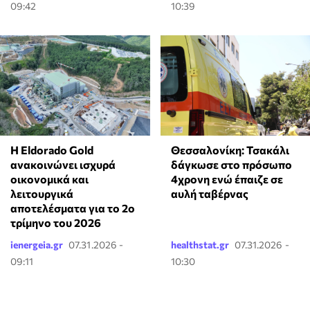
09:42
10:39
Η Eldorado Gold
Θεσσαλονίκη: Τσακάλι
ανακοινώνει ισχυρά
δάγκωσε στο πρόσωπο
οικονομικά και
4χρονη ενώ έπαιζε σε
λειτουργικά
αυλή ταβέρνας
αποτελέσματα για το 2ο
τρίμηνο του 2026
ienergeia.gr
07.31.2026 -
healthstat.gr
07.31.2026 -
09:11
10:30