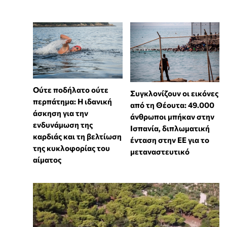
Ούτε ποδήλατο ούτε
Συγκλονίζουν οι εικόνες
περπάτημα: Η ιδανική
από τη Θέουτα: 49.000
άσκηση για την
άνθρωποι μπήκαν στην
ενδυνάμωση της
Ισπανία, διπλωματική
καρδιάς και τη βελτίωση
ένταση στην ΕΕ για το
της κυκλοφορίας του
μεταναστευτικό
αίματος