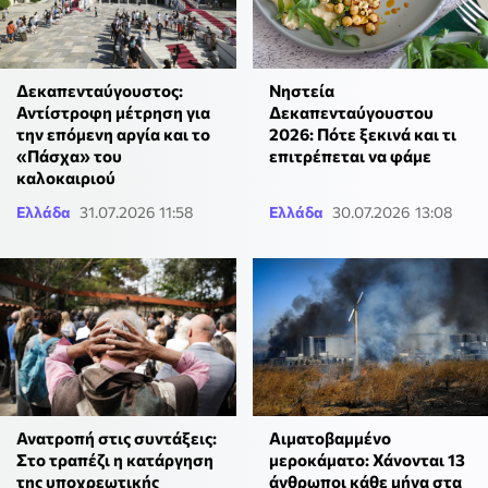
Δεκαπενταύγουστος:
Νηστεία
Αντίστροφη μέτρηση για
Δεκαπενταύγουστου
την επόμενη αργία και το
2026: Πότε ξεκινά και τι
«Πάσχα» του
επιτρέπεται να φάμε
καλοκαιριού
Ελλάδα
31.07.2026 11:58
Ελλάδα
30.07.2026 13:08
Ανατροπή στις συντάξεις:
Αιματοβαμμένο
Στο τραπέζι η κατάργηση
μεροκάματο: Χάνονται 13
της υποχρεωτικής
άνθρωποι κάθε μήνα στα