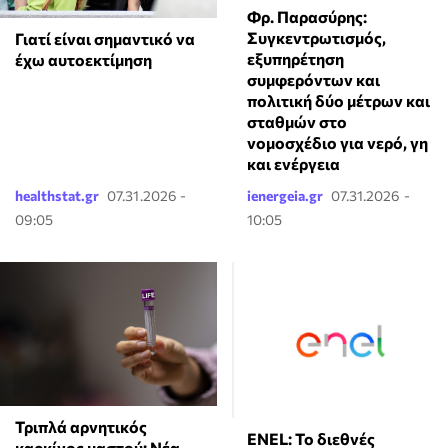
Φρ. Παρασύρης:
Συγκεντρωτισμός,
Γιατί είναι σημαντικό να
εξυπηρέτηση
έχω αυτοεκτίμηση
συμφερόντων και
πολιτική δύο μέτρων και
σταθμών στο
νομοσχέδιο για νερό, γη
και ενέργεια
healthstat.gr
07.31.2026 -
ienergeia.gr
07.31.2026 -
09:05
10:05
Τριπλά αρνητικός
ENEL: Το διεθνές
καρκίνος μαστού: Νέα