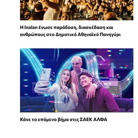
Η Inalan ένωσε παράδοση, διασκέδαση και
ανθρώπους στο Δημοτικό Αθηναϊκό Πανηγύρι
Κάνε το επόμενο βήμα στις ΣΑΕΚ ΑΛΦΑ