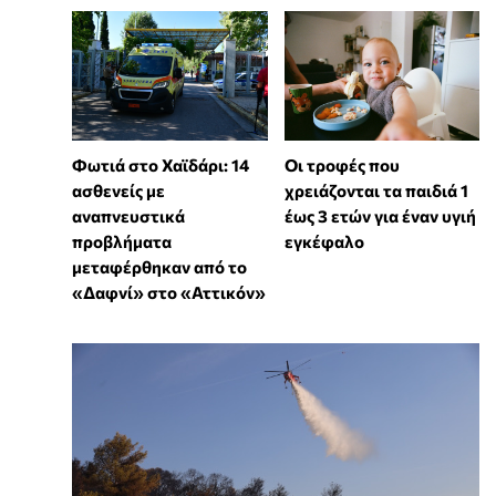
Φωτιά στο Χαϊδάρι: 14
Οι τροφές που
ασθενείς με
χρειάζονται τα παιδιά 1
αναπνευστικά
έως 3 ετών για έναν υγιή
προβλήματα
εγκέφαλο
μεταφέρθηκαν από το
«Δαφνί» στο «Αττικόν»