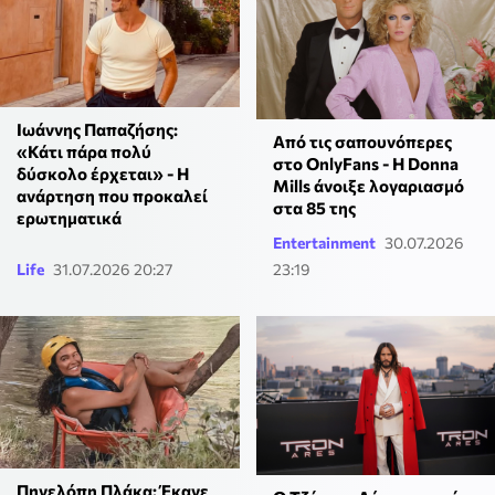
Ιωάννης Παπαζήσης:
Από τις σαπουνόπερες
«Κάτι πάρα πολύ
στο OnlyFans - Η Donna
δύσκολο έρχεται» - Η
Mills άνοιξε λογαριασμό
ανάρτηση που προκαλεί
στα 85 της
ερωτηματικά
Entertainment
30.07.2026
Life
31.07.2026 20:27
23:19
Πηνελόπη Πλάκα: Έκανε