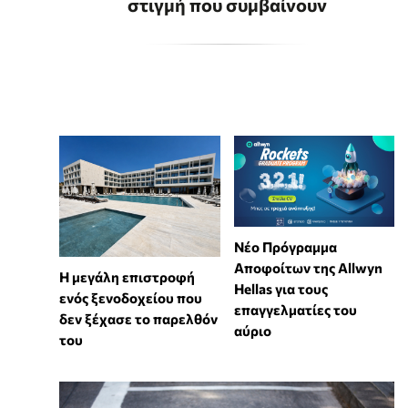
στιγμή που συμβαίνουν
Νέο Πρόγραμμα
Αποφοίτων της Allwyn
Η μεγάλη επιστροφή
Hellas για τους
ενός ξενοδοχείου που
επαγγελματίες του
δεν ξέχασε το παρελθόν
αύριο
του