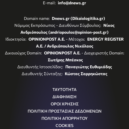
E-mail:
info@dnews.gr
Domain name:
Dnews.gr (Dikaiologitika.gr)
Νόμιμος Εκπρόσωπος - Διευθύνων Σύμβουλος:
Νίκος
Ανδριόπουλος (andriopoulos@opinion-post.gr)
Ιδιοκτησία:
OPINIONPOST A.E.
- Μέτοχοι:
ENERGY REGISTER
Α.Ε. / Ανδριόπουλος Νικόλαος
Δικαιούχος Domain:
OPINIONPOST A.E.
- Διαχειριστής Domain:
Σωτήρης Μπέσκος
Διευθυντής Ιστοσελίδας:
Παναγιώτης Ευθυμιάδης
Διευθυντής Σύνταξης:
Κώστας Σαρρηκώστας
ΤΑΥΤΟΤΗΤΑ
ΔΙΑΦΗΜΙΣΗ
ΟΡΟΙ ΧΡΗΣΗΣ
ΠΟΛΙΤΙΚΗ ΠΡΟΣΤΑΣΙΑΣ ΔΕΔΟΜΕΝΩΝ
ΠΟΛΙΤΙΚΗ ΑΠΟΡΡΗΤΟΥ
COOKIES