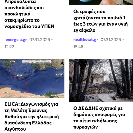
Απροκάλυπτα
σκανδαλώδες και
Οι τροφές που
προκλητικά
χρειάζονται τα παιδιά 1
ατεκμηρίωτο το
έως 3 ετών για έναν υγιή
νομοσχέδιο του ΥΠΕΝ
εγκέφαλο
ienergeia.gr
07.31.2026 -
healthstat.gr
07.31.2026 -
12:22
15:46
ELICA: Διαγωνισμός για
Ο ΔΕΔΔΗΕ σχετικά με
τη Μελέτη Έρευνας
δημόσιες αναφορές για
Βυθού για την ηλεκτρική
τα αίτια εκδήλωσης
διασύνδεση Ελλάδας -
πυρκαγιών
Αιγύπτου