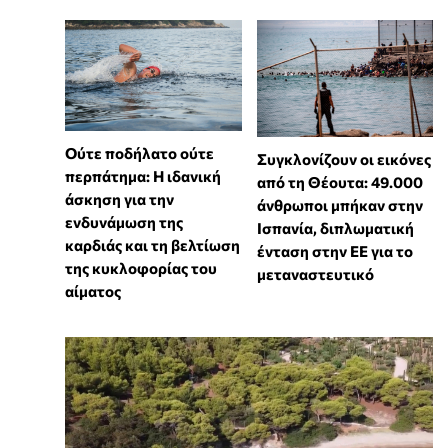
Ούτε ποδήλατο ούτε
Συγκλονίζουν οι εικόνες
περπάτημα: Η ιδανική
από τη Θέουτα: 49.000
άσκηση για την
άνθρωποι μπήκαν στην
ενδυνάμωση της
Ισπανία, διπλωματική
καρδιάς και τη βελτίωση
ένταση στην ΕΕ για το
της κυκλοφορίας του
μεταναστευτικό
αίματος