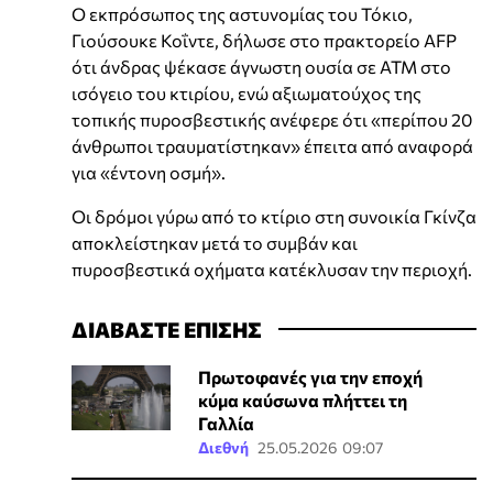
Ο εκπρόσωπος της αστυνομίας του Τόκιο,
Γιούσουκε Κοΐντε, δήλωσε στο πρακτορείο AFP
ότι άνδρας ψέκασε άγνωστη ουσία σε ΑΤΜ στο
ισόγειο του κτιρίου, ενώ αξιωματούχος της
τοπικής πυροσβεστικής ανέφερε ότι «περίπου 20
άνθρωποι τραυματίστηκαν» έπειτα από αναφορά
για «έντονη οσμή».
Οι δρόμοι γύρω από το κτίριο στη συνοικία Γκίνζα
αποκλείστηκαν μετά το συμβάν και
πυροσβεστικά οχήματα κατέκλυσαν την περιοχή.
ΔΙΑΒΑΣΤΕ ΕΠΙΣΗΣ
Πρωτοφανές για την εποχή
κύμα καύσωνα πλήττει τη
Γαλλία
Διεθνή
25.05.2026 09:07