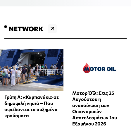
NETWORK
Μοτορ Όϊλ: Στις 25
Γρίπη Α: «Καμπανάκι» σε
Αυγούστου η
δημοφιλή νησιά – Που
ανακοίνωση των
οφείλονται τα αυξημένα
Οικονομικών
κρούσματα
Αποτελεσμάτων 1ου
Εξαμήνου 2026