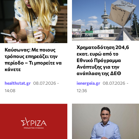
Χρηματοδότηση 204,6
Καύσωνας: Με ποιους
εκατ. ευρώ από το
τρόπους επηρεάζει την
Εθνικό Πρόγραμμα
περίοδο – Τι μπορείτε να
Ανάπτυξης για την
κάνετε
ανάπλαση της ΔΕΘ
healthstat.gr
08.07.2026 -
ienergeia.gr
08.07.2026 -
14:08
12:36