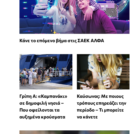
Κάνε το επόμενο βήμα στις ΣΑΕΚ ΑΛΦΑ
Γρίπη Α: «Καμπανάκι»
Καύσωνας: Με ποιους
σε δημοφιλή νησιά –
τρόπους επηρεάζει την
Που οφείλονται τα
περίοδο – Τι μπορείτε
αυξημένα κρούσματα
να κάνετε