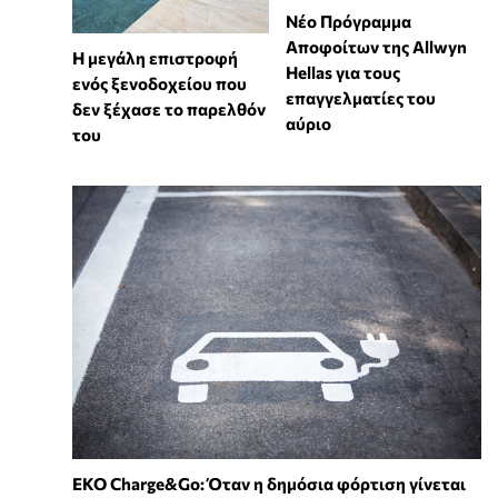
Νέο Πρόγραμμα
Αποφοίτων της Allwyn
Η μεγάλη επιστροφή
Hellas για τους
ενός ξενοδοχείου που
επαγγελματίες του
δεν ξέχασε το παρελθόν
αύριο
του
EKO Charge&Go: Όταν η δημόσια φόρτιση γίνεται