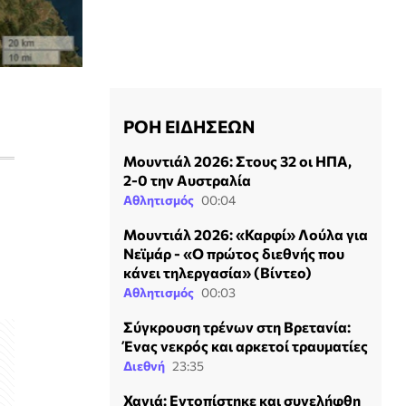
ΡΟΗ ΕΙΔΗΣΕΩΝ
Μουντιάλ 2026: Στους 32 οι ΗΠΑ,
2-0 την Αυστραλία
Αθλητισμός
00:04
Μουντιάλ 2026: «Καρφί» Λούλα για
Νεϊμάρ - «Ο πρώτος διεθνής που
κάνει τηλεργασία» (Βίντεο)
Αθλητισμός
00:03
Σύγκρουση τρένων στη Βρετανία:
Ένας νεκρός και αρκετοί τραυματίες
Διεθνή
23:35
Χανιά: Εντοπίστηκε και συνελήφθη