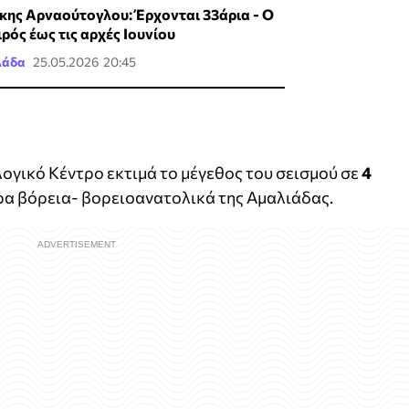
κης Αρναούτογλου: Έρχονται 33άρια - Ο
ιρός έως τις αρχές Ιουνίου
λάδα
25.05.2026 20:45
γικό Κέντρο εκτιμά το μέγεθος του σεισμού σε
4
ετρα βόρεια- βορειοανατολικά της Αμαλιάδας.