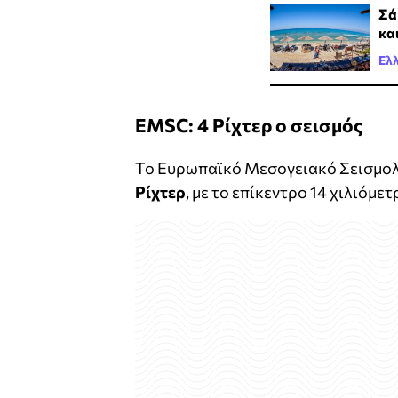
Σά
κα
Ελ
EMSC: 4 Ρίχτερ ο σεισμός
Το Ευρωπαϊκό Μεσογειακό Σεισμολο
Ρίχτερ
, με το επίκεντρο 14 χιλιόμ