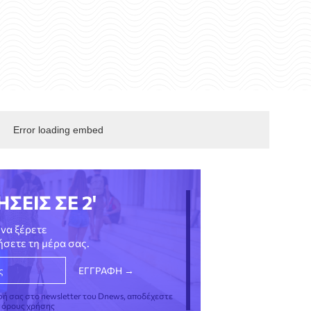
Error loading embed
ΗΣΕΙΣ ΣΕ 2'
να ξέρετε
νήσετε τη μέρα σας.
φή σας στο newsletter του Dnews, αποδέχεστε
ς όρους χρήσης