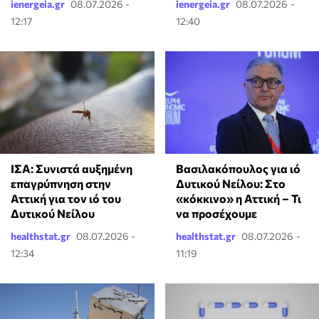
ienergeia.gr
08.07.2026 -
ienergeia.gr
08.07.2026 -
12:17
12:40
Βασιλακόπουλος για ιό
ΙΣΑ: Συνιστά αυξημένη
Δυτικού Νείλου: Στο
επαγρύπνηση στην
«κόκκινο» η Αττική – Τι
Αττική για τον ιό του
να προσέχουμε
Δυτικού Νείλου
healthstat.gr
08.07.2026 -
healthstat.gr
08.07.2026 -
12:34
11:19