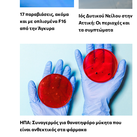
17 παραβιάσεις, ακόμα
Ιός Δυτικού Νείλου στην
και με οπλισμένα F16
Αττική: Οι περιοχές και
από την Άγκυρα
τα συμπτώματα
ΗΠΑ: Συναγερμός για θανατηφόρο μύκητα που
είναι ανθεκτικός στα φάρμακα