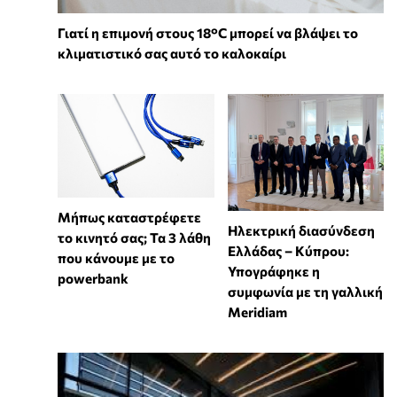
Γιατί η επιμονή στους 18°C μπορεί να βλάψει το
κλιματιστικό σας αυτό το καλοκαίρι
Μήπως καταστρέφετε
Ηλεκτρική διασύνδεση
το κινητό σας; Τα 3 λάθη
Ελλάδας – Κύπρου:
που κάνουμε με το
Υπογράφηκε η
powerbank
συμφωνία με τη γαλλική
Meridiam