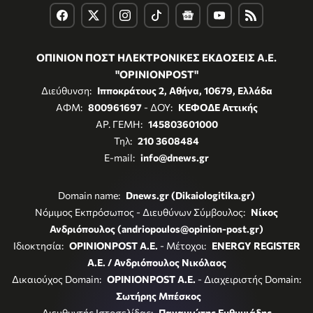
ΟΠΙΝΙΟΝ ΠΟΣΤ ΗΛΕΚΤΡΟΝΙΚΕΣ ΕΚΔΟΣΕΙΣ Α.Ε.
"OPINIONPOST"
Διεύθυνση:
Ιπποκράτους 2, Αθήνα, 10679, Ελλάδα
ΑΦΜ:
800961697
- ΔΟΥ:
ΚΕΦΟΔΕ Αττικής
ΑΡ. ΓΕΜΗ:
145803601000
Τηλ:
210 3608484
E-mail:
info@dnews.gr
Domain name:
Dnews.gr (Dikaiologitika.gr)
Νόμιμος Εκπρόσωπος - Διευθύνων Σύμβουλος:
Νίκος
Ανδριόπουλος (andriopoulos@opinion-post.gr)
Ιδιοκτησία:
OPINIONPOST A.E.
- Μέτοχοι:
ENERGY REGISTER
Α.Ε. / Ανδριόπουλος Νικόλαος
Δικαιούχος Domain:
OPINIONPOST A.E.
- Διαχειριστής Domain:
Σωτήρης Μπέσκος
Διευθυντής Ιστοσελίδας:
Παναγιώτης Ευθυμιάδης