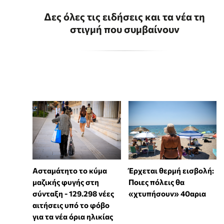
Δες όλες τις ειδήσεις και τα νέα τη
στιγμή που συμβαίνουν
Ασταμάτητο το κύμα
Έρχεται θερμή εισβολή:
μαζικής φυγής στη
Ποιες πόλεις θα
σύνταξη - 129.298 νέες
«χτυπήσουν» 40αρια
αιτήσεις υπό το φόβο
για τα νέα όρια ηλικίας