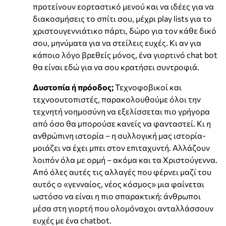
προτείνουν εορταστικό μενού και να ιδέες για να
διακοσμήσεις το σπίτι σου, μέχρι play lists για το
χριστουγεννιάτικο πάρτι, δώρο για τον κάθε δικό
σου, μηνύματα για να στείλεις ευχές. Κι αν για
κάποιο λόγο βρεθείς μόνος, ένα γιορτινό chat bot
θα είναι εδώ για να σου κρατήσει συντροφιά.
Δυστοπία ή πρόοδος;
Τεχνοφοβικοί και
τεχνοουτοπιστές, παρακολουθούμε όλοι την
τεχνητή νοημοσύνη να εξελίσσεται πιο γρήγορα
από όσο θα μπορούσε κανείς να φανταστεί. Κι η
ανθρώπινη ιστορία – η συλλογική μας ιστορία-
μοιάζει να έχει μπει στον επιταχυντή. Αλλάζουν
λοιπόν όλα με ορμή – ακόμα και τα Χριστούγεννα.
Από όλες αυτές τις αλλαγές που φέρνει μαζί του
αυτός ο «γενναίος, νέος κόσμος» μια φαίνεται
ωστόσο να είναι η πιο σπαρακτική: άνθρωποι
μέσα στη γιορτή που ολομόναχοι ανταλλάσσουν
ευχές με ένα chatbot.