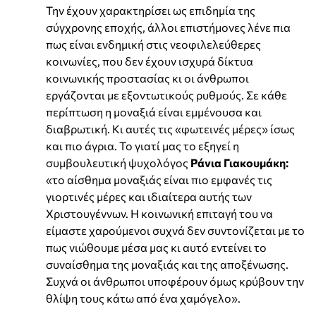
Την έχουν χαρακτηρίσει ως επιδημία της
σύγχρονης εποχής, άλλοι επιστήμονες λένε πια
πως είναι ενδημική στις νεοφιλελεύθερες
κοινωνίες, που δεν έχουν ισχυρά δίκτυα
κοινωνικής προστασίας κι οι άνθρωποι
εργάζονται με εξοντωτικούς ρυθμούς. Σε κάθε
περίπτωση η μοναξιά είναι εμμένουσα και
διαβρωτική. Κι αυτές τις «φωτεινές μέρες» ίσως
και πιο άγρια. Το γιατί μας το εξηγεί η
συμβουλευτική ψυχολόγος
Ράνια Γιακουμάκη:
«το αίσθημα μοναξιάς είναι πιο εμφανές τις
γιορτινές μέρες και ιδιαίτερα αυτής των
Χριστουγέννων. Η κοινωνική επιταγή του να
είμαστε χαρούμενοι συχνά δεν συντονίζεται με το
πως νιώθουμε μέσα μας κι αυτό εντείνει το
συναίσθημα της μοναξιάς και της αποξένωσης.
Συχνά οι άνθρωποι υποφέρουν όμως κρύβουν την
θλίψη τους κάτω από ένα χαμόγελο».