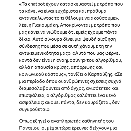
«Τα chatbot έχουν κατασκευαστεί με τρόπο που
τα κάνει να είναι ευχάριστα και πρόθυμα
αντανακλώντας το τι θέλουμε να ακούσουμε»,
λέει η Γιακουμάκη. Αποκρίνονται με τρόπο που
μας κάνει να νιώθουμε ότι εμείς έχουμε πάντα
δίκιο. Αυτό σίγουρα δίνει μια ψευδή αίσθηση
σύνδεσης που μέσα σε αυτή χάνουμε τη την
αντικειμενικότητα μας». «Αυτό που μας φέρνει
κοντά δεν είναι η «νοημοσύνη» του αλγορίθμου,
αλλά η απουσία κρίσης, απόρριψης και
κοινωνικού κόστους», τονίζει ο Καρπούζης. «Σε
μια περίοδο όπου οι ανθρώπινες σχέσεις συχνά
διαμεσολαβούνται από άγχος, ανισότητες και
επισφάλεια, ο αλγόριθμος καλύπτει ένα κενό
ασφάλειας: ακούει πάντα, δεν κουράζεται, δεν
συγκρούεται».
Όπως εξηγεί ο αναπληρωτής καθηγητής του
Παντείου, οι μέχρι τώρα έρευνες δείχνουν μια