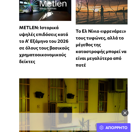
METLEN: Ιστορικά
Το Ελ Νίνιο «φρενάρει»
υψηλές επιδόσεις κατά
τους τυφώνες, αλλά το
το Α’ Εξάμηνο του 2026
μέγεθος της
σε όλους τους βασικούς
καταστροφής μπορεί να
χρηματοοικονομικούς
είναι μεγαλύτερο από
δείκτες
ποτέ
×
ΑΠΟΡΡΗΤΟ