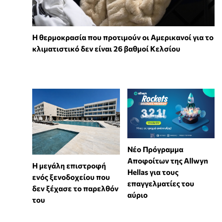
Η θερμοκρασία που προτιμούν οι Αμερικανοί για το
κλιματιστικό δεν είναι 26 βαθμοί Κελσίου
Νέο Πρόγραμμα
Αποφοίτων της Allwyn
Η μεγάλη επιστροφή
Hellas για τους
ενός ξενοδοχείου που
επαγγελματίες του
δεν ξέχασε το παρελθόν
αύριο
του