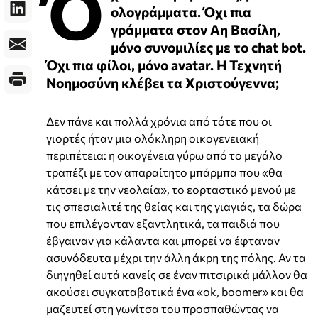
Ό
ολογράμματα. Όχι πια
γράμματα στον Αη Βασίλη,
μόνο συνομιλίες με το chat bot.
Όχι πια φίλοι, μόνο avatar. Η Τεχνητή
Νοημοσύνη κλέβει τα Χριστούγεννα;
Δεν πάνε και πολλά χρόνια από τότε που οι
γιορτές ήταν μια ολόκληρη οικογενειακή
περιπέτεια: η οικογένεια γύρω από το μεγάλο
τραπέζι με τον απαραίτητο μπάρμπα που «θα
κάτσει με την νεολαία», το εορταστικό μενού με
τις σπεσιαλιτέ της θείας και της γιαγιάς, τα δώρα
που επιλέγονταν εξαντλητικά, τα παιδιά που
έβγαιναν για κάλαντα και μπορεί να έφταναν
ασυνόδευτα μέχρι την άλλη άκρη της πόλης. Αν τα
διηγηθεί αυτά κανείς σε έναν πιτσιρικά μάλλον θα
ακούσει συγκαταβατικά ένα «οk, boomer» και θα
μαζευτεί στη γωνίτσα του προσπαθώντας να