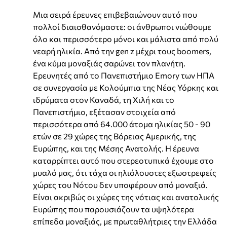
Μια σειρά έρευνες επιβεβαιώνουν αυτό που
πολλοί διαισθανόμαστε: οι άνθρωποι νιώθουμε
όλο και περισσότερο μόνοι και μάλιστα από πολύ
νεαρή ηλικία. Από την gen z μέχρι τους boomers,
ένα κύμα μοναξιάς σαρώνει τον πλανήτη.
Ερευνητές από το Πανεπιστήμιο Emory των ΗΠΑ
σε συνεργασία με Κολούμπια της Νέας Υόρκης και
ιδρύματα στον Καναδά, τη Χιλή και το
Πανεπιστήμιο, εξέτασαν στοιχεία από
περισσότερα από 64.000 άτομα ηλικίας 50 - 90
ετών σε 29 χώρες της Βόρειας Αμερικής, της
Ευρώπης, και της Μέσης Ανατολής. Η έρευνα
καταρρίπτει αυτό που στερεοτυπικά έχουμε στο
μυαλό μας, ότι τάχα οι ηλιόλουστες εξωστρεφείς
χώρες του Νότου δεν υποφέρουν από μοναξιά.
Είναι ακριβώς οι χώρες της νότιας και ανατολικής
Ευρώπης που παρουσιάζουν τα υψηλότερα
επίπεδα μοναξιάς, με πρωταθλήτριες την Ελλάδα