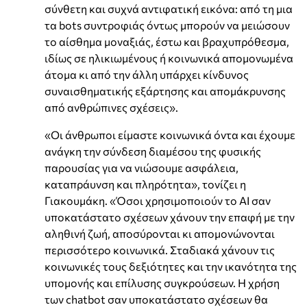
σύνθετη και συχνά αντιφατική εικόνα: από τη μια
τα bots συντροφιάς όντως μπορούν να μειώσουν
το αίσθημα μοναξιάς, έστω και βραχυπρόθεσμα,
ιδίως σε ηλικιωμένους ή κοινωνικά απομονωμένα
άτομα κι από την άλλη υπάρχει κίνδυνος
συναισθηματικής εξάρτησης και απομάκρυνσης
από ανθρώπινες σχέσεις».
«Οι άνθρωποι είμαστε κοινωνικά όντα και έχουμε
ανάγκη την σύνδεση διαμέσου της φυσικής
παρουσίας για να νιώσουμε ασφάλεια,
καταπράυνση και πληρότητα», τονίζει η
Γιακουμάκη. «Όσοι χρησιμοποιούν το ΑΙ σαν
υποκατάστατο σχέσεων χάνουν την επαφή με την
αληθινή ζωή, αποσύρονται κι απομονώνονται
περισσότερο κοινωνικά. Σταδιακά χάνουν τις
κοινωνικές τους δεξιότητες και την ικανότητα της
υπομονής και επίλυσης συγκρούσεων. Η χρήση
των chatbot σαν υποκατάστατο σχέσεων θα