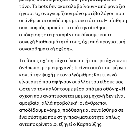
τόνο. Τα bots δεν «καταλαβαίνουν» από μοναξιά
ή γιορτές, αναγνωρίζουν μόνο μοτίβα λόγου που
οι άνθρωποι συνδέουμε με οικειότητα. Η αίσθηση
συντροφιάς προκύπτει από την αίσθηση
απόκρισης στα prompts που δίνουμε και τη
συνεχή διαθεσιμότητά τους, όχι από πραγματική
συναισθηματική σχέση».
Τι είδους σχέση τάχα είναι αυτή που φτιάχνουν οι
άνθρωποι με μια μηχανή; Τι είναι αυτό που φέρνει
κοντά την ψυχή με τον αλγόριθμο; Και τι κενό
είναι αυτό που αφήνουν οι άλλοι του είδους μας
ώστε να τον καλύπτουμε μέσα από μια οθόνη; «Η
σχέση που αναπτύσσεται με μια μηχανή δεν είναι
αμοιβαία, αλλά προβολική: οι άνθρωποι
αποδίδουμε νόημα, πρόθεση και συναίσθημα σε
ένα σύστημα που στην πραγματικότητα απλώς
ανταποκρίνεται», εξηγεί ο Καρπούζης.