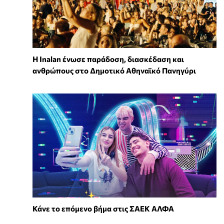
Η Inalan ένωσε παράδοση, διασκέδαση και
ανθρώπους στο Δημοτικό Αθηναϊκό Πανηγύρι
Κάνε το επόμενο βήμα στις ΣΑΕΚ ΑΛΦΑ