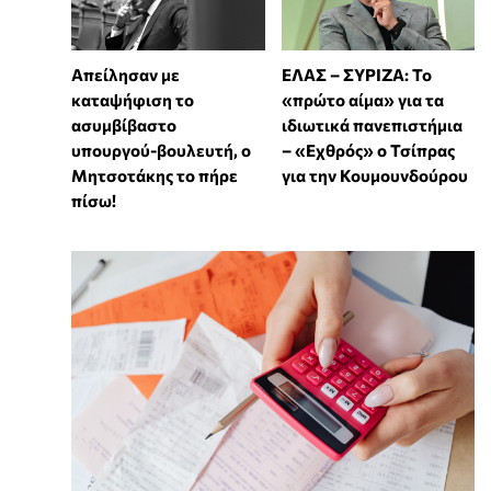
Απείλησαν με
ΕΛΑΣ – ΣΥΡΙΖΑ: Το
καταψήφιση το
«πρώτο αίμα» για τα
ασυμβίβαστο
ιδιωτικά πανεπιστήμια
υπουργού-βουλευτή, ο
– «Εχθρός» ο Τσίπρας
Μητσοτάκης το πήρε
για την Κουμουνδούρου
πίσω!