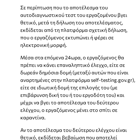
Σε περίπτωση που το αποτέλεσμα του
αυτοδιαγνωστικού τεστ του εργαζομένου βγει
θετικό, μετά τη δήλωση του αποτελέσματος,
εκδίδεται από τη πλατφόρμα σχετική δήλωση,
που ο εργαζόμενος εκτυπώνει ή φέρει σε
ηλεκτρονική μορφή.
Μέσα στα επόμενα 24ωρα, ο εργαζόμενος θα
πρέπει να κάνει επαναληπτικό έλεγχο, είτε σε
δωρεάν δημόσια δομή (μεταξύ αυτών που είναι
αναρτημένες στην πλατφόρμα self-testing.gov.gr),
είτε σε ιδιωτική δομή της επιλογής του (με
επιβάρυνση δική του ή του εργοδότη του) και
μέχρι να βγει το αποτέλεσμα του δεύτερου
ελέγχου, ο εργαζόμενος μένει στο σπίτι σε
καραντίνα.
Αν το αποτέλεσμα του δεύτερου ελέγχου είναι
θετικό, εκδίδεται βεβαίωση που αποτελεί