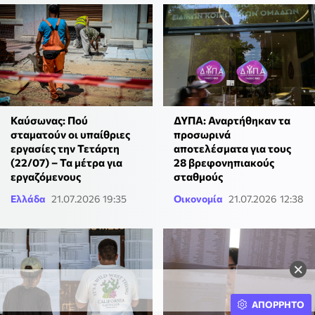
Καύσωνας: Πού
ΔΥΠΑ: Αναρτήθηκαν τα
σταματούν οι υπαίθριες
προσωρινά
εργασίες την Τετάρτη
αποτελέσματα για τους
(22/07) – Τα μέτρα για
28 βρεφονηπιακούς
εργαζόμενους
σταθμούς
Ελλάδα
21.07.2026 19:35
Οικονομία
21.07.2026 12:38
×
ΑΠΟΡΡΗΤΟ