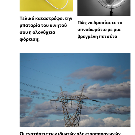
Τελικά καταστρέφει την
Πώς να δροσίσετε το
μπαταρία του κινητού
υπνοδωμάτιο με μια
σου η ολονύχτια
βρεγμένη πετσέτα
φόρτιση;
Οι ενστάσεις των ιδιωτών ηλεκτροπαραγωγών