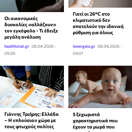
Γιατί οι 26°C στο
Οι οικονομικές
κλιματιστικό δεν
δυσκολίες «αλλάζουν»
αποτελούν την ιδανική
τον εγκέφαλο - Τι έδειξε
ρύθμιση για όλους
μεγάλη ανάλυση
healthstat.gr
08.04.2026 -
ienergeia.gr
08.04.2026 -
05:05
04:01
Γιάννης Τριήρης: Ελλάδα
5 ξεχωριστά
– Η «πλούσια» χώρα με
χαρακτηριστικά που
τους φτωχούς πολίτες
έχουν τα μωρά που