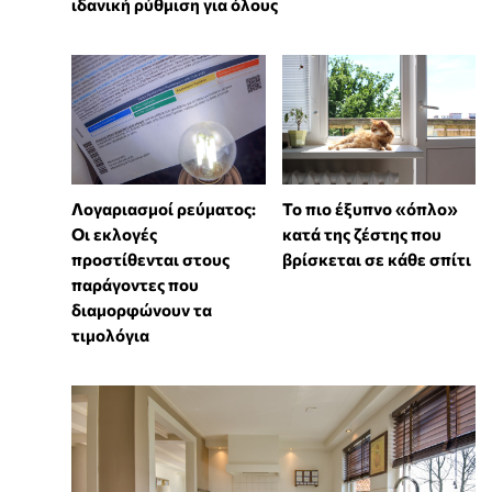
ιδανική ρύθμιση για όλους
Λογαριασμοί ρεύματος:
To πιο έξυπνο «όπλο»
Οι εκλογές
κατά της ζέστης που
προστίθενται στους
βρίσκεται σε κάθε σπίτι
παράγοντες που
διαμορφώνουν τα
τιμολόγια