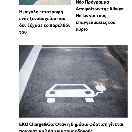
Νέο Πρόγραμμα
Αποφοίτων της Allwyn
Η μεγάλη επιστροφή
Hellas για τους
ενός ξενοδοχείου που
επαγγελματίες του
δεν ξέχασε το παρελθόν
αύριο
του
EKO Charge&Go: Όταν η δημόσια φόρτιση γίνεται
πραγματική λύση για τους οδηγούς