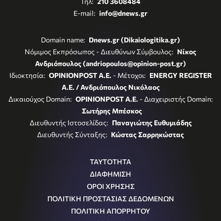
Τηλ:
210 3608484
E-mail:
info@dnews.gr
Domain name:
Dnews.gr (Dikaiologitika.gr)
Νόμιμος Εκπρόσωπος - Διευθύνων Σύμβουλος:
Νίκος
Ανδριόπουλος (andriopoulos@opinion-post.gr)
Ιδιοκτησία:
OPINIONPOST A.E.
- Μέτοχοι:
ENERGY REGISTER
Α.Ε. / Ανδριόπουλος Νικόλαος
Δικαιούχος Domain:
OPINIONPOST A.E.
- Διαχειριστής Domain:
Σωτήρης Μπέσκος
Διευθυντής Ιστοσελίδας:
Παναγιώτης Ευθυμιάδης
Διευθυντής Σύνταξης:
Κώστας Σαρρηκώστας
ΤΑΥΤΟΤΗΤΑ
ΔΙΑΦΗΜΙΣΗ
ΟΡΟΙ ΧΡΗΣΗΣ
ΠΟΛΙΤΙΚΗ ΠΡΟΣΤΑΣΙΑΣ ΔΕΔΟΜΕΝΩΝ
ΠΟΛΙΤΙΚΗ ΑΠΟΡΡΗΤΟΥ