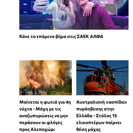
Κάνε το επόμενο βήμα στις ΣΑΕΚ ΑΛΦΑ
Μαίνεται η φωτιά για 4η
Αυστραλιανή «ασπίδα»
νύχτα - Μάχη με τις
πυρόσβεσης στην
αναζωπυρώσεις να μην
Ελλάδα - Στόλος 15
περάσουν οι φλόγες
ελικοπτέρων παίρνει
προς Αλεποχώρι
θέση μάχης