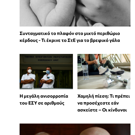
Συνταγματικό το πλαφόν στο μικτό περιθώριο
κέρδους - Τι έκρινε το ΣτΕ για το βρεφικό γάλα
Η μεγάλη ανισορροπία
Χαμηλή πίεση: Τι πρέπει
του ΕΣΥ σε αριθμούς
να προσέχεστε εάν
ασκείστε – Οι κίνδυνοι