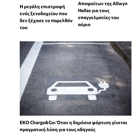
Αποφοίτων της Allwyn
Η μεγάλη επιστροφή
Hellas για τους
ενός ξενοδοχείου που
επαγγελματίες του
δεν ξέχασε το παρελθόν
αύριο
του
EKO Charge&Go: Όταν η δημόσια φόρτιση γίνεται
πραγματική λύση για τους οδηγούς