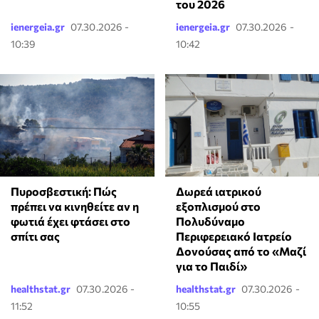
του 2026
ienergeia.gr
07.30.2026 -
ienergeia.gr
07.30.2026 -
10:39
10:42
Πυροσβεστική: Πώς
Δωρεά ιατρικού
πρέπει να κινηθείτε αν η
εξοπλισμού στο
φωτιά έχει φτάσει στο
Πολυδύναμο
σπίτι σας
Περιφερειακό Ιατρείο
Δονούσας από το «Μαζί
για το Παιδί»
healthstat.gr
07.30.2026 -
healthstat.gr
07.30.2026 -
11:52
10:55