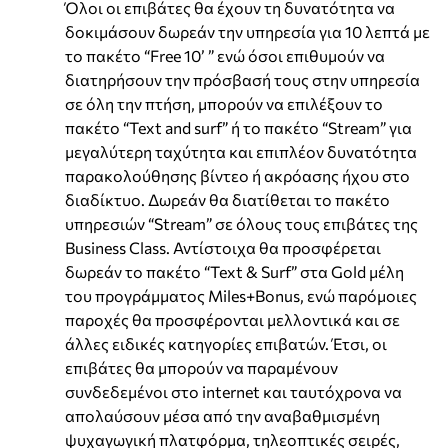
Όλοι οι επιβάτες θα έχουν τη δυνατότητα να
δοκιμάσουν δωρεάν την υπηρεσία για 10 λεπτά με
το πακέτο “Free 10’ ” ενώ όσοι επιθυμούν να
διατηρήσουν την πρόσβασή τους στην υπηρεσία
σε όλη την πτήση, μπορούν να επιλέξουν το
πακέτο “Text and surf” ή το πακέτο “Stream” για
μεγαλύτερη ταχύτητα και επιπλέον δυνατότητα
παρακολούθησης βίντεο ή ακρόασης ήχου στο
διαδίκτυο. Δωρεάν θα διατίθεται τo πακέτο
υπηρεσιών “Stream” σε όλους τους επιβάτες της
Business Class. Αντίστοιχα θα προσφέρεται
δωρεάν το πακέτο “Text & Surf” στα Gold μέλη
του προγράμματος Miles+Bonus, ενώ παρόμοιες
παροχές θα προσφέρονται μελλοντικά και σε
άλλες ειδικές κατηγορίες επιβατών. Έτσι, οι
επιβάτες θα μπορούν να παραμένουν
συνδεδεμένοι στο internet και ταυτόχρονα να
απολαύσουν μέσα από την αναβαθμισμένη
ψυχαγωγική πλατφόρμα, τηλεοπτικές σειρές,