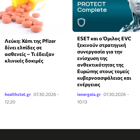
ESET και ο Όμιλος EVC
Λεύκη: Χάπι της Pfizer
ξεκινούν στρατηγική
δίνει ελπίδες σε
συνεργασία για την
ασθενείς – Τι έδειξαν
ενίσχυση της
κλινικές δοκιμές
ανθεκτικότητας της
Ευρώπης στους τομείς
κυβερνοασφάλειας και
ενέργειας
healthstat.gr
07.30.2026 -
ienergeia.gr
07.30.2026 -
12:20
10:13