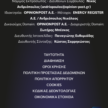
Νόμιμος Εκπρόσωπος - Διευθύνων Σύμβουλος:
Νίκος
Ανδριόπουλος (andriopoulos@opinion-post.gr)
Ιδιοκτησία:
OPINIONPOST A.E.
- Μέτοχοι:
ENERGY REGISTER
Α.Ε. / Ανδριόπουλος Νικόλαος
Δικαιούχος Domain:
OPINIONPOST A.E.
- Διαχειριστής Domain:
Σωτήρης Μπέσκος
Διευθυντής Ιστοσελίδας:
Παναγιώτης Ευθυμιάδης
Διευθυντής Σύνταξης:
Κώστας Σαρρηκώστας
ΤΑΥΤΟΤΗΤΑ
ΔΙΑΦΗΜΙΣΗ
ΟΡΟΙ ΧΡΗΣΗΣ
ΠΟΛΙΤΙΚΗ ΠΡΟΣΤΑΣΙΑΣ ΔΕΔΟΜΕΝΩΝ
ΠΟΛΙΤΙΚΗ ΑΠΟΡΡΗΤΟΥ
COOKIES
ΚΩΔΙΚΑΣ ΔΕΟΝΤΟΛΟΓΙΑΣ
ΟΙΚΟΝΟΜΙΚΑ ΣΤΟΙΧΕΙΑ