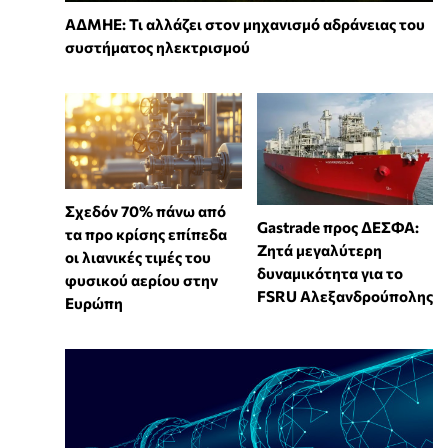
ΑΔΜΗΕ: Τι αλλάζει στον μηχανισμό αδράνειας του
συστήματος ηλεκτρισμού
Σχεδόν 70% πάνω από
Gastrade προς ΔΕΣΦΑ:
τα προ κρίσης επίπεδα
Ζητά μεγαλύτερη
οι λιανικές τιμές του
δυναμικότητα για το
φυσικού αερίου στην
FSRU Αλεξανδρούπολης
Ευρώπη