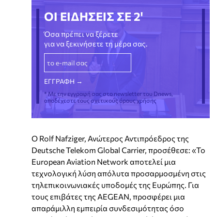
ΟΙ ΕΙΔΗΣΕΙΣ ΣΕ 2'
Όσα πρέπει να ξέρετε
για να ξεκινήσετε τη μέρα σας.
* Με την εγγραφή σας στο newsletter του Dnews,
αποδέχεστε τους σχετικούς όρους χρήσης
Ο Rolf Nafziger, Ανώτερος Αντιπρόεδρος της
Deutsche Telekom Global Carrier, προσέθεσε: «Το
European Aviation Network αποτελεί μια
τεχνολογική λύση απόλυτα προσαρμοσμένη στις
τηλεπικοινωνιακές υποδομές της Ευρώπης. Για
τους επιβάτες της AEGEAN, προσφέρει μια
απαράμιλλη εμπειρία συνδεσιμότητας όσο