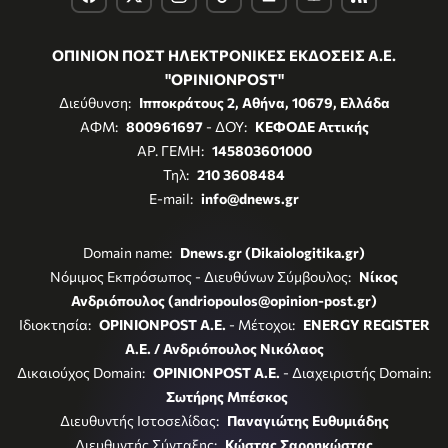
ΟΠΙΝΙΟΝ ΠΟΣΤ ΗΛΕΚΤΡΟΝΙΚΕΣ ΕΚΔΟΣΕΙΣ Α.Ε.
"OPINIONPOST"
Διεύθυνση:
Ιπποκράτους 2, Αθήνα, 10679, Ελλάδα
ΑΦΜ:
800961697
- ΔΟΥ:
ΚΕΦΟΔΕ Αττικής
ΑΡ. ΓΕΜΗ:
145803601000
Τηλ:
210 3608484
E-mail:
info@dnews.gr
Domain name:
Dnews.gr (Dikaiologitika.gr)
Νόμιμος Εκπρόσωπος - Διευθύνων Σύμβουλος:
Νίκος
Ανδριόπουλος (andriopoulos@opinion-post.gr)
Ιδιοκτησία:
OPINIONPOST A.E.
- Μέτοχοι:
ENERGY REGISTER
Α.Ε. / Ανδριόπουλος Νικόλαος
Δικαιούχος Domain:
OPINIONPOST A.E.
- Διαχειριστής Domain:
Σωτήρης Μπέσκος
Διευθυντής Ιστοσελίδας:
Παναγιώτης Ευθυμιάδης
Διευθυντής Σύνταξης:
Κώστας Σαρρηκώστας