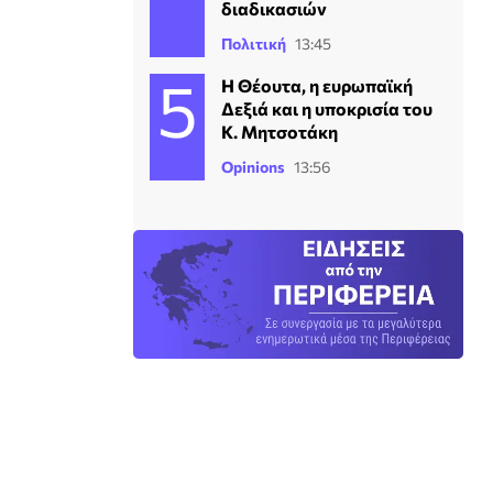
διαδικασιών
Πολιτική
13:45
Η Θέουτα, η ευρωπαϊκή
Δεξιά και η υποκρισία του
Κ. Μητσοτάκη
Opinions
13:56