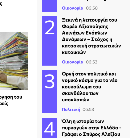
ς
Οικονομία
06:50
Ξεκινά η λειτουργία του
Φορέα Αξιοποίησης
Ακινήτων Ενόπλων
Δυνάμεων – Στόχος η
κατασκευή στρατιωτικών
κατοικιών
Οικονομία
06:53
Οργή στον πολιτικό και
νομικό κόσμο για το νέο
κουκούλωμα του
σκανδάλου των
ργηση του
υποκλοπών
ρείς
Πολιτική
06:53
Όλη η ιστορία των
πυρκαγιών στην Ελλάδα -
Γράφει ο Σπύρος Αλεξίου