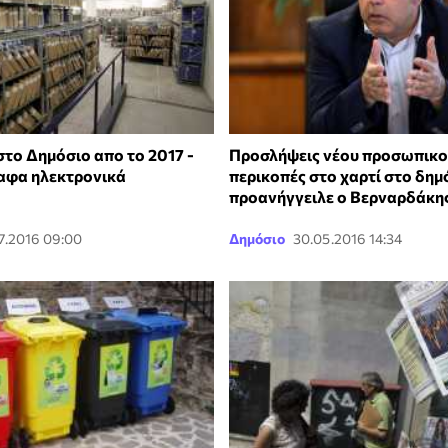
στο Δημόσιο απο το 2017 -
Προσλήψεις νέου προσωπικο
αφα ηλεκτρονικά
περικοπές στο χαρτί στο δημ
προανήγγειλε ο Βερναρδάκη
7.2016 09:00
Δημόσιο
30.05.2016 14:34