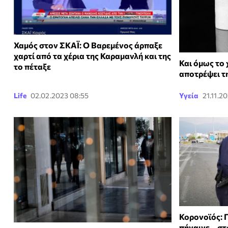
Χαμός στον ΣΚΑΪ: Ο Βαρεμένος άρπαξε
χαρτί από τα χέρια της Καραμανλή και της
Και όμως το 
το πέταξε
αποτρέψει τ
Life
02.02.2023 08:55
Υγεία
21.11.20
Κορονοϊός: 
πήγαινε... σ