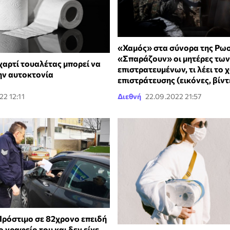
«Χαμός» στα σύνορα της Ρωσ
«Σπαράζουν» οι μητέρες των
χαρτί τουαλέτας μπορεί να
επιστρατευμένων, τι λέει το 
ην αυτοκτονία
επιστράτευσης (εικόνες, βίντ
22 12:11
Διεθνή
22.09.2022 21:57
Πρόστιμο σε 82χρονο επειδή
το γραφείο του και δεν είχε