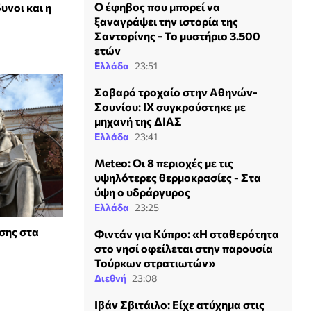
Ο έφηβος που μπορεί να
υνοι και η
ξαναγράψει την ιστορία της
Σαντορίνης - Το μυστήριο 3.500
ετών
Ελλάδα
23:51
Σοβαρό τροχαίο στην Αθηνών-
Σουνίου: ΙΧ συγκρούστηκε με
μηχανή της ΔΙΑΣ
Ελλάδα
23:41
Meteo: Οι 8 περιοχές με τις
υψηλότερες θερμοκρασίες - Στα
ύψη ο υδράργυρος
Ελλάδα
23:25
σης στα
Φιντάν για Κύπρο: «Η σταθερότητα
στο νησί οφείλεται στην παρουσία
Τούρκων στρατιωτών»
Διεθνή
23:08
Ιβάν Σβιτάιλο: Είχε ατύχημα στις