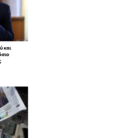
ύ και
όσιο
ς