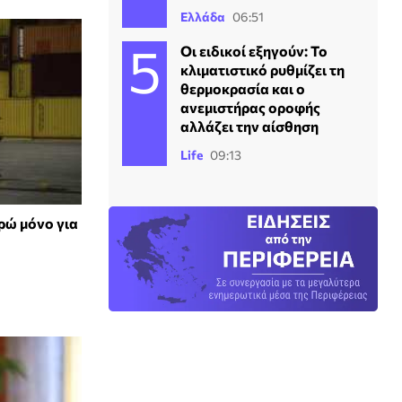
Ελλάδα
06:51
Οι ειδικοί εξηγούν: Το
κλιματιστικό ρυθμίζει τη
θερμοκρασία και ο
ανεμιστήρας οροφής
αλλάζει την αίσθηση
Life
09:13
ρώ μόνο για