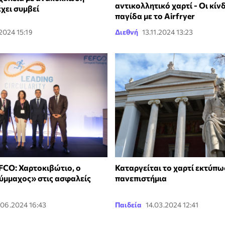
αντικολλητικό χαρτί - Οι κίνδ
έχει συμβεί
παγίδα με το Airfryer
.2024 15:19
Διεθνή
13.11.2024 13:23
FCO: Χαρτοκιβώτιο, ο
Καταργείται το χαρτί εκτύπω
ύμμαχος» στις ασφαλείς
πανεπιστήμια
.06.2024 16:43
Παιδεία
14.03.2024 12:41