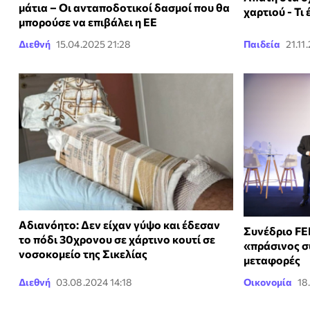
μάτια – Οι ανταποδοτικοί δασμοί που θα
χαρτιού - Τι 
μπορούσε να επιβάλει η ΕΕ
Διεθνή
15.04.2025 21:28
Παιδεία
21.11
Αδιανόητο: Δεν είχαν γύψο και έδεσαν
Συνέδριο FE
το πόδι 30χρονου σε χάρτινο κουτί σε
«πράσινος σ
νοσοκομείο της Σικελίας
μεταφορές
Διεθνή
03.08.2024 14:18
Οικονομία
18