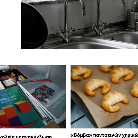
«Βόμβα» παντοτινών χημικώ
χολεία με ανακύκλωση