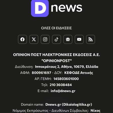
ΟΛΕΣ ΟΙ ΕΙΔΗΣΕΙΣ
ΟΠΙΝΙΟΝ ΠΟΣΤ ΗΛΕΚΤΡΟΝΙΚΕΣ ΕΚΔΟΣΕΙΣ Α.Ε.
"OPINIONPOST"
Διεύθυνση:
Ιπποκράτους 2, Αθήνα, 10679, Ελλάδα
ΑΦΜ:
800961697
- ΔΟΥ:
ΚΕΦΟΔΕ Αττικής
ΑΡ. ΓΕΜΗ:
145803601000
Τηλ:
210 3608484
E-mail:
info@dnews.gr
Domain name:
Dnews.gr (Dikaiologitika.gr)
Νόμιμος Εκπρόσωπος - Διευθύνων Σύμβουλος:
Νίκος