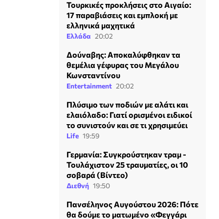
Τουρκικές προκλήσεις στο Αιγαίο:
17 παραβιάσεις και εμπλοκή με
ελληνικά μαχητικά
Ελλάδα
20:02
Δούναβης: Αποκαλύφθηκαν τα
θεμέλια γέφυρας του Μεγάλου
Κωνσταντίνου
Entertainment
20:02
Πλύσιμο των ποδιών με αλάτι και
ελαιόλαδο: Γιατί ορισμένοι ειδικοί
το συνιστούν και σε τι χρησιμεύει
Life
19:59
Γερμανία: Συγκρούστηκαν τραμ -
Τουλάχιστον 25 τραυματίες, οι 10
σοβαρά (Βίντεο)
Διεθνή
19:50
Πανσέληνος Αυγούστου 2026: Πότε
θα δούμε το ματωμένο «Φεγγάρι