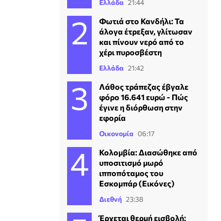
Ελλάδα
21:44
Φωτιά στο Κανδήλι: Τα
άλογα έτρεξαν, γλίτωσαν
και πίνουν νερό από το
χέρι πυροσβέστη
Ελλάδα
21:42
Λάθος τράπεζας έβγαλε
φόρο 16.641 ευρώ - Πώς
έγινε η διόρθωση στην
εφορία
Οικονομία
06:17
Κολομβία: Διασώθηκε από
υποσιτισμό μωρό
ιπποπόταμος του
Εσκομπάρ (Εικόνες)
Διεθνή
23:38
Έρχεται θερμή εισβολή: