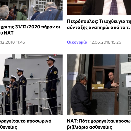
Πετρόπουλος: Τι ισχύει για τ
ρι τις 31/12/2020 πήραν οι
σύνταξης αναπηρία από το τ.
ου ΝΑΤ
.12.2018 11:46
Οικονομία
12.06.2018 15:26
ορηγείται το προσωρινό
ΝΑΤ: Πότε χορηγείται προσω
σθενείας
βιβλιάριο ασθενείας