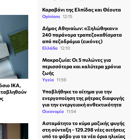
Καραβάνι της Ελπίδας και Θέουτα
Opinions
12:15
Δήμος Αθηναίων: «Ξηλώθηκαν»
240 παράνομα τραπεζοκαθίσματα
από πεζοδρόμια (εικόνες)
Ελλάδα
12:10
Mακροζωία: Οι 5 πυλώνες για
περισσότερα και καλύτερα χρόνια
ζωής
Υγεία
11:59
όσιο ΙΚΑ,
Υποβλήθηκε το αίτημα για την
καταβληθούν
ενεργοποίηση της ρήτρας διαφυγής
υς
για την ενεργειακή ανθεκτικότητα
Οικονομία
11:54
Ασταμάτητο το κύμα μαζικής φυγής
στη σύνταξη - 129.298 νέες αιτήσεις
υπό το φόβο για τα νέα όρια ηλικίας