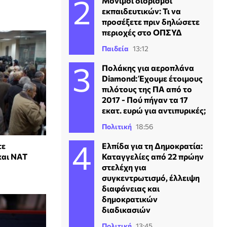
Μόνιμοι διορισμοί
εκπαιδευτικών: Τι να
προσέξετε πριν δηλώσετε
περιοχές στο ΟΠΣΥΔ
Παιδεία
13:12
Πολάκης για αεροπλάνα
Diamond: Έχουμε έτοιμους
πιλότους της ΠΑ από το
2017 - Πού πήγαν τα 17
εκατ. ευρώ για αντιπυρικές;
Πολιτική
18:56
Ελπίδα για τη Δημοκρατία:
τε
Καταγγελίες από 22 πρώην
και ΝΑΤ
στελέχη για
συγκεντρωτισμό, έλλειψη
διαφάνειας και
δημοκρατικών
διαδικασιών
Πολιτική
13:45