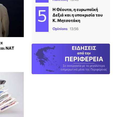
Η Θέουτα, η ευρωπαϊκή
Δεξιά και η υποκρισία του
Κ. Μητσοτάκη
Opinions
13:56
τε
και ΝΑΤ