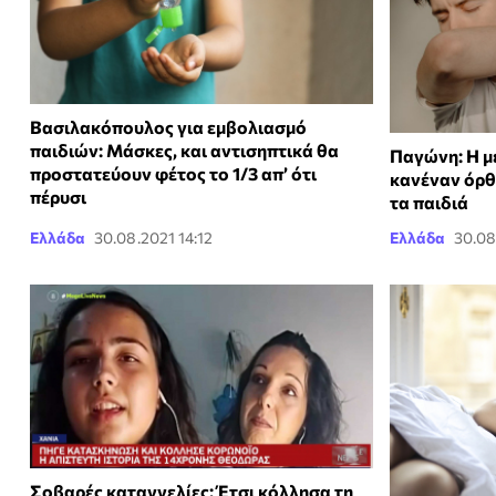
Βασιλακόπουλος για εμβολιασμό
παιδιών: Mάσκες, και αντισηπτικά θα
Παγώνη: Η μ
προστατεύουν φέτος το 1/3 απ’ ότι
κανέναν όρθ
πέρυσι
τα παιδιά
Ελλάδα
30.08.2021 14:12
Ελλάδα
30.08
Σοβαρές καταγγελίες: Έτσι κόλλησα τη