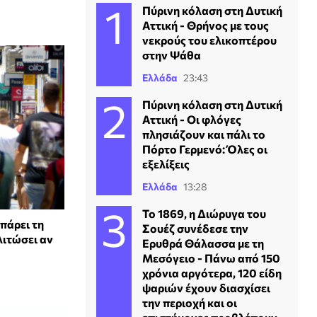
Πύρινη κόλαση στη Δυτική
Αττική - Θρήνος με τους
νεκρούς του ελικοπτέρου
στην Ψάθα
Ελλάδα
23:43
Πύρινη κόλαση στη Δυτική
Αττική - Οι φλόγες
πλησιάζουν και πάλι το
Πόρτο Γερμενό: Όλες οι
εξελίξεις
Ελλάδα
13:28
Το 1869, η Διώρυγα του
πάρει τη
Σουέζ συνέδεσε την
λιτώσει αν
Ερυθρά Θάλασσα με τη
Μεσόγειο - Πάνω από 150
χρόνια αργότερα, 120 είδη
ψαριών έχουν διασχίσει
την περιοχή και οι