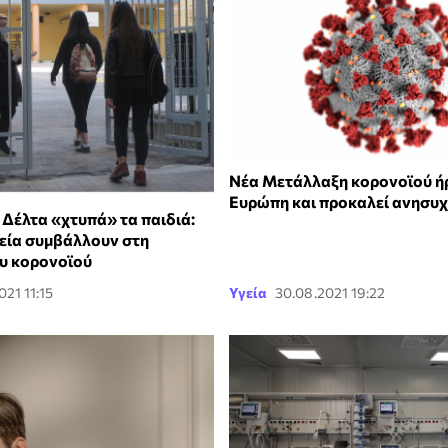
Νέα Μετάλλαξη κορονοϊού ή
Ευρώπη και προκαλεί ανησυχ
 Δέλτα «χτυπά» τα παιδιά:
εία συμβάλλουν στη
υ κορονοϊού
021 11:15
Υγεία
30.08.2021 19:22