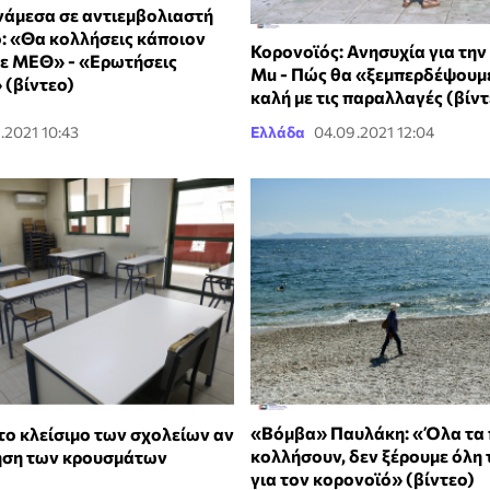
άμεσα σε αντιεμβολιαστή
ο: «Θα κολλήσεις κάποιον
Κορονοϊός: Ανησυχία για την
 σε ΜΕΘ» - «Ερωτήσεις
Mu - Πώς θα «ξεμπερδέψουμε
 (βίντεο)
καλή με τις παραλλαγές (βίντ
.2021 10:43
Ελλάδα
04.09.2021 12:04
«Βόμβα» Παυλάκη: «Όλα τα 
το κλείσιμο των σχολείων αν
κολλήσουν, δεν ξέρουμε όλη 
ηση των κρουσμάτων
για τον κορονοϊό» (βίντεο)