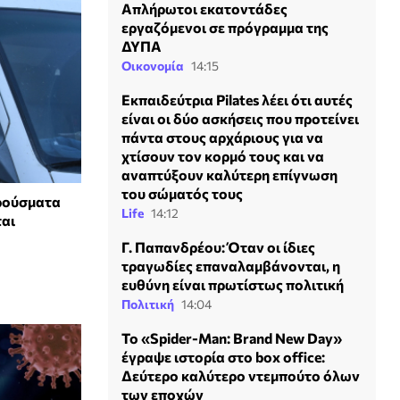
Απλήρωτοι εκατοντάδες
εργαζόμενοι σε πρόγραμμα της
ΔΥΠΑ
Οικονομία
14:15
Εκπαιδεύτρια Pilates λέει ότι αυτές
είναι οι δύο ασκήσεις που προτείνει
πάντα στους αρχάριους για να
χτίσουν τον κορμό τους και να
αναπτύξουν καλύτερη επίγνωση
του σώματός τους
κρούσματα
Life
14:12
ται
Γ. Παπανδρέου: Όταν οι ίδιες
τραγωδίες επαναλαμβάνονται, η
ευθύνη είναι πρωτίστως πολιτική
Πολιτική
14:04
Το «Spider-Man: Brand New Day»
έγραψε ιστορία στο box office:
Δεύτερο καλύτερο ντεμπούτο όλων
των εποχών