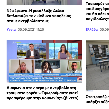
Τσακωμός αν
και δικηγόρ
Νέα έρευνα: Η μετάλλαξη Δέλτα
και θα πάει
διπλασιάζει τον κίνδυνο νοσηλείας
παγιδούλες»
στους ανεμβολίαστους
Υγεία
05.09.2021 11:26
Ελλάδα
05.09
Διαφωνία στον αέρα με ανεμβολίαστη
τραυματιοφορέα: «Τιμωρούμαστε γιατί
Στο τραπέζι 
προσφέρουμε στην κοινωνία;» (βίντεο)
υπάρξει αύξ