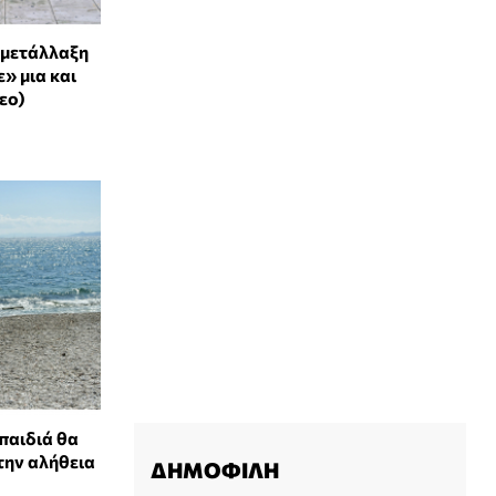
 μετάλλαξη
» μια και
εο)
παιδιά θα
την αλήθεια
ΔΗΜΟΦΙΛΗ