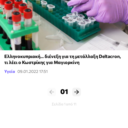
Ελληνοκυπριακή... διένεξη για τη μετάλλαξη Deltacron,
τι λέει ο Κωστρίκης για Μαγιορκίνη
Υγεία
09.01.2022 17:51
01
Σελίδα 1 από 11