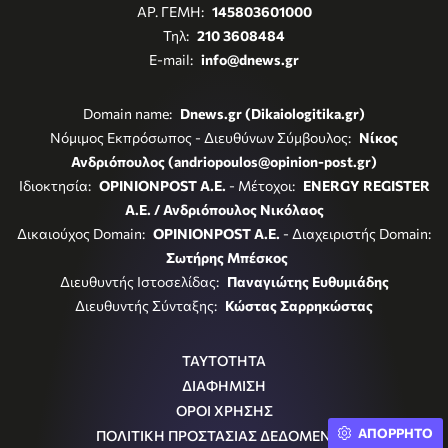
ΑΡ. ΓΕΜΗ:
145803601000
Τηλ:
210 3608484
E-mail:
info@dnews.gr
Domain name:
Dnews.gr (Dikaiologitika.gr)
Νόμιμος Εκπρόσωπος - Διευθύνων Σύμβουλος:
Νίκος
Ανδριόπουλος (andriopoulos@opinion-post.gr)
Ιδιοκτησία:
OPINIONPOST A.E.
- Μέτοχοι:
ENERGY REGISTER
Α.Ε. / Ανδριόπουλος Νικόλαος
Δικαιούχος Domain:
OPINIONPOST A.E.
- Διαχειριστής Domain:
Σωτήρης Μπέσκος
Διευθυντής Ιστοσελίδας:
Παναγιώτης Ευθυμιάδης
Διευθυντής Σύνταξης:
Κώστας Σαρρηκώστας
ΤΑΥΤΟΤΗΤΑ
ΔΙΑΦΗΜΙΣΗ
ΟΡΟΙ ΧΡΗΣΗΣ
ΑΠΟΡΡΗΤΟ
ΠΟΛΙΤΙΚΗ ΠΡΟΣΤΑΣΙΑΣ ΔΕΔΟΜΕΝΩΝ