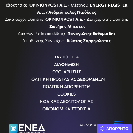
Ιδιοκτησία:
OPINIONPOST A.E.
- Μέτοχοι:
ENERGY REGISTER
Α.Ε. / Ανδριόπουλος Νικόλαος
Δικαιούχος Domain:
OPINIONPOST A.E.
- Διαχειριστής Domain:
Σωτήρης Μπέσκος
Διευθυντής Ιστοσελίδας:
Παναγιώτης Ευθυμιάδης
Διευθυντής Σύνταξης:
Κώστας Σαρρηκώστας
ΤΑΥΤΟΤΗΤΑ
ΔΙΑΦΗΜΙΣΗ
ΟΡΟΙ ΧΡΗΣΗΣ
ΠΟΛΙΤΙΚΗ ΠΡΟΣΤΑΣΙΑΣ ΔΕΔΟΜΕΝΩΝ
ΠΟΛΙΤΙΚΗ ΑΠΟΡΡΗΤΟΥ
COOKIES
ΚΩΔΙΚΑΣ ΔΕΟΝΤΟΛΟΓΙΑΣ
ΟΙΚΟΝΟΜΙΚΑ ΣΤΟΙΧΕΙΑ
ΜΕΛΟΣ #242054
ΑΠΟΡΡΗΤΟ
Μ.Η.Τ.