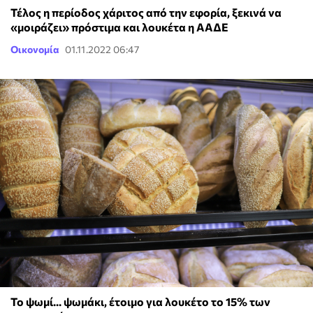
Τέλος η περίοδος χάριτος από την εφορία, ξεκινά να
«μοιράζει» πρόστιμα και λουκέτα η ΑΑΔΕ
Οικονομία
01.11.2022 06:47
Το ψωμί... ψωμάκι, έτοιμο για λουκέτο το 15% των