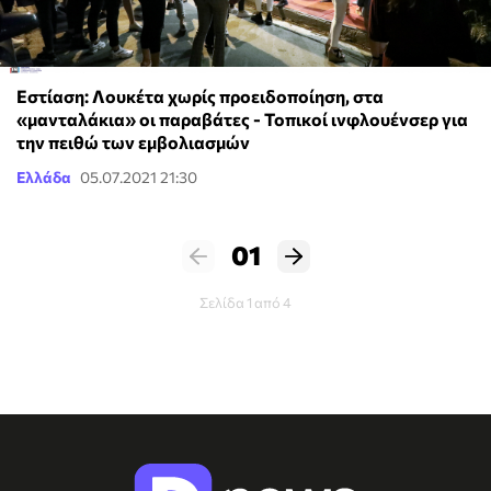
Εστίαση: Λουκέτα χωρίς προειδοποίηση, στα
«μανταλάκια» οι παραβάτες - Τοπικοί ινφλουένσερ για
την πειθώ των εμβολιασμών
Ελλάδα
05.07.2021 21:30
01
Σελίδα 1 από 4