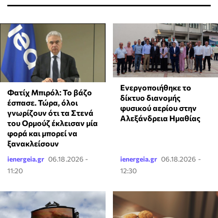
Ενεργοποιήθηκε το
Φατίχ Μπιρόλ: Το βάζο
δίκτυο διανομής
έσπασε. Τώρα, όλοι
φυσικού αερίου στην
γνωρίζουν ότι τα Στενά
Αλεξάνδρεια Ημαθίας
του Ορμούζ έκλεισαν μία
φορά και μπορεί να
ξανακλείσουν
ienergeia.gr
06.18.2026 -
ienergeia.gr
06.18.2026 -
11:20
12:30