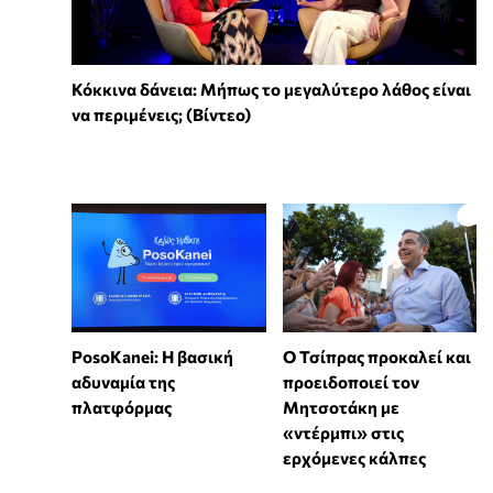
Κόκκινα δάνεια: Μήπως το μεγαλύτερο λάθος είναι
να περιμένεις; (Βίντεο)
PosoKanei: Η βασική
Ο Τσίπρας προκαλεί και
αδυναμία της
προειδοποιεί τον
πλατφόρμας
Μητσοτάκη με
«ντέρμπι» στις
ερχόμενες κάλπες