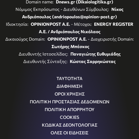
Domain name:
Dnews.gr (Dikaiologitika.gr)
Νόμιμος Εκπρόσωπος - Διευθύνων Σύμβουλος:
Νίκος
Ανδριόπουλος (andriopoulos@opinion-post.gr)
Ιδιοκτησία:
OPINIONPOST A.E.
- Μέτοχοι:
ENERGY REGISTER
Α.Ε. / Ανδριόπουλος Νικόλαος
Δικαιούχος Domain:
OPINIONPOST A.E.
- Διαχειριστής Domain:
Σωτήρης Μπέσκος
Διευθυντής Ιστοσελίδας:
Παναγιώτης Ευθυμιάδης
Διευθυντής Σύνταξης:
Κώστας Σαρρηκώστας
ΤΑΥΤΟΤΗΤΑ
ΔΙΑΦΗΜΙΣΗ
ΟΡΟΙ ΧΡΗΣΗΣ
ΠΟΛΙΤΙΚΗ ΠΡΟΣΤΑΣΙΑΣ ΔΕΔΟΜΕΝΩΝ
ΠΟΛΙΤΙΚΗ ΑΠΟΡΡΗΤΟΥ
COOKIES
ΚΩΔΙΚΑΣ ΔΕΟΝΤΟΛΟΓΙΑΣ
ΟΛΕΣ ΟΙ ΕΙΔΗΣΕΙΣ