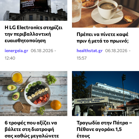
Η LG Electronics στηρίζει
την περιβαλλοντική
Πρέπει να πίνετε καφέ
ευαισθητοποίηση
πριν ή μετά το πρωινό;
ienergeia.gr
06.18.2026 -
healthstat.gr
06.18.2026 -
12:40
15:57
6 τροφές που αξίζει να
Τραγωδία στην Πάτρα –
βάλετε στη διατροφή
Πέθανε αγοράκι 1,5
σας καθώς μεγαλώνετε
έτους