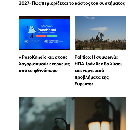
2027- Πώς περιορίζεται το κόστος του συστήματος
«PosoKanei» και στους
Politico: Η συμφωνία
λογαριασμούς ενέργειας
ΗΠΑ-Ιράν δεν θα λύσει
από το φθινόπωρο
τα ενεργειακά
προβλήματα της
Ευρώπης