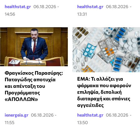
healthstat.gr
06.18.2026 -
healthstat.gr
06.18.2026 -
14:56
13:31
Φραγκίσκος Παρασύρης:
EMA: Τι αλλάζει για
Παταγώδης αποτυχία
φάρμακα που αφορούν
και απένταξη του
επιληψία, διπολική
Προγράμματος
διαταραχή και σπάνιες
«ΑΠΟΛΛΩΝ»
αγγειίτιδες
ienergeia.gr
06.18.2026 -
healthstat.gr
06.18.2026 -
11:55
13:50