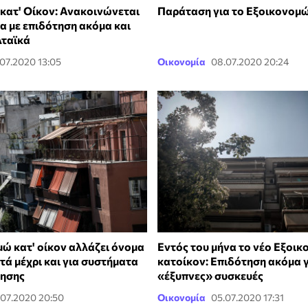
κατ' Οίκον: Ανακοινώνεται
Παράταση για το Εξοικονομώ 
α με επιδότηση ακόμα και
λταϊκά
.07.2020 13:05
Οικονομία
08.07.2020 20:24
μώ κατ' οίκον αλλάζει όνομα
Εντός του μήνα το νέο Εξοι
φτά μέχρι και για συστήματα
κατοίκον: Επιδότηση ακόμα 
ησης
«έξυπνες» συσκευές
.07.2020 20:50
Οικονομία
05.07.2020 17:31