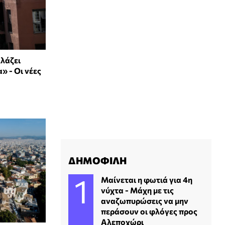
λλάζει
» - Οι νέες
ΔΗΜΟΦΙΛΗ
Μαίνεται η φωτιά για 4η
νύχτα - Μάχη με τις
αναζωπυρώσεις να μην
περάσουν οι φλόγες προς
Αλεποχώρι