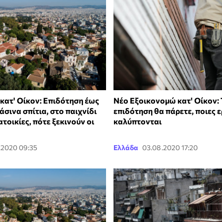
κατ' Οίκον: Επιδότηση έως
Νέο Εξοικονομώ κατ' Οίκον: 
ράσινα σπίτια, στο παιχνίδι
επιδότηση θα πάρετε, ποιες 
ατοικίες, πότε ξεκινούν οι
καλύπτονται
.2020 09:35
Ελλάδα
03.08.2020 17:20