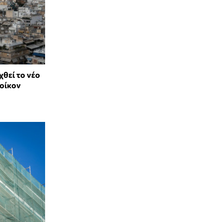
θεί το νέο
οίκον