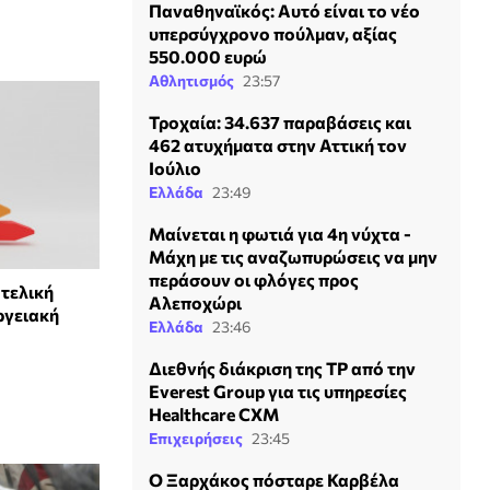
Παναθηναϊκός: Αυτό είναι το νέο
υπερσύγχρονο πούλμαν, αξίας
550.000 ευρώ
Αθλητισμός
23:57
Τροχαία: 34.637 παραβάσεις και
462 ατυχήματα στην Αττική τον
Ιούλιο
Ελλάδα
23:49
Μαίνεται η φωτιά για 4η νύχτα -
Μάχη με τις αναζωπυρώσεις να μην
περάσουν οι φλόγες προς
 τελική
Αλεποχώρι
ργειακή
Ελλάδα
23:46
Διεθνής διάκριση της TP από την
Everest Group για τις υπηρεσίες
Healthcare CXM
Επιχειρήσεις
23:45
Ο Ξαρχάκος πόσταρε Καρβέλα