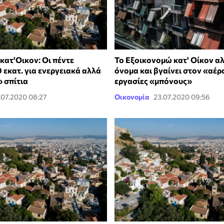
κατ'Οικον: Οι πέντε
Το Εξοικονομώ κατ' Οίκον α
 εκατ. για ενεργειακά αλλά
όνομα και βγαίνει στον «αέρα
 σπίτια
εργασίες «μπόνους»
.07.2020 08:27
Οικονομία
23.07.2020 09:56