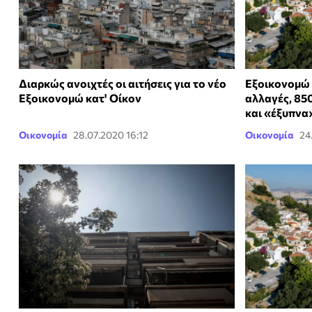
Διαρκώς ανοιχτές οι αιτήσεις για το νέο
Εξοικονομώ 
Εξοικονομώ κατ' Οίκον
αλλαγές, 850
και «έξυπνα»
Οικονομία
28.07.2020 16:12
Οικονομία
24