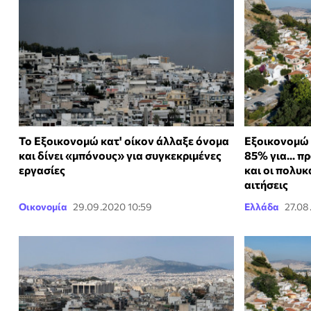
Το Εξοικονομώ κατ' οίκον άλλαξε όνομα
Εξοικονομώ 
και δίνει «μπόνους» για συγκεκριμένες
85% για... π
εργασίες
και οι πολυκ
αιτήσεις
Οικονομία
29.09.2020 10:59
Ελλάδα
27.08