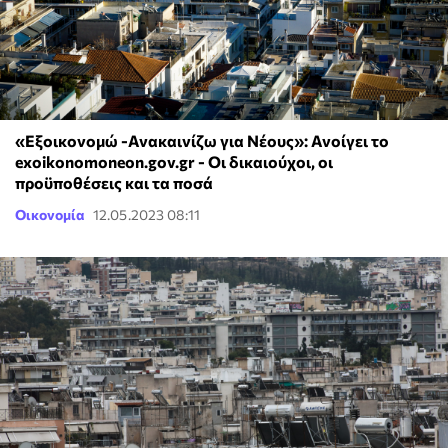
«Εξοικονομώ -Ανακαινίζω για Νέους»: Ανοίγει το
exoikonomoneon.gov.gr - Οι δικαιούχοι, οι
προϋποθέσεις και τα ποσά
Οικονομία
12.05.2023 08:11