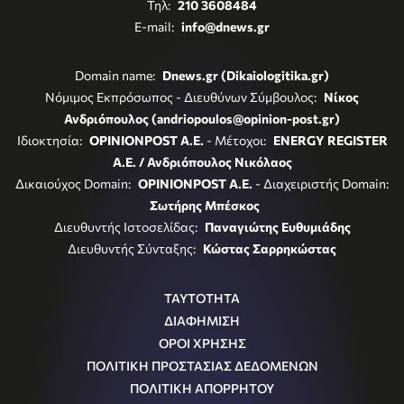
Τηλ:
210 3608484
E-mail:
info@dnews.gr
Domain name:
Dnews.gr (Dikaiologitika.gr)
Νόμιμος Εκπρόσωπος - Διευθύνων Σύμβουλος:
Νίκος
Ανδριόπουλος (andriopoulos@opinion-post.gr)
Ιδιοκτησία:
OPINIONPOST A.E.
- Μέτοχοι:
ENERGY REGISTER
Α.Ε. / Ανδριόπουλος Νικόλαος
Δικαιούχος Domain:
OPINIONPOST A.E.
- Διαχειριστής Domain:
Σωτήρης Μπέσκος
Διευθυντής Ιστοσελίδας:
Παναγιώτης Ευθυμιάδης
Διευθυντής Σύνταξης:
Κώστας Σαρρηκώστας
ΤΑΥΤΟΤΗΤΑ
ΔΙΑΦΗΜΙΣΗ
ΟΡΟΙ ΧΡΗΣΗΣ
ΠΟΛΙΤΙΚΗ ΠΡΟΣΤΑΣΙΑΣ ΔΕΔΟΜΕΝΩΝ
ΠΟΛΙΤΙΚΗ ΑΠΟΡΡΗΤΟΥ