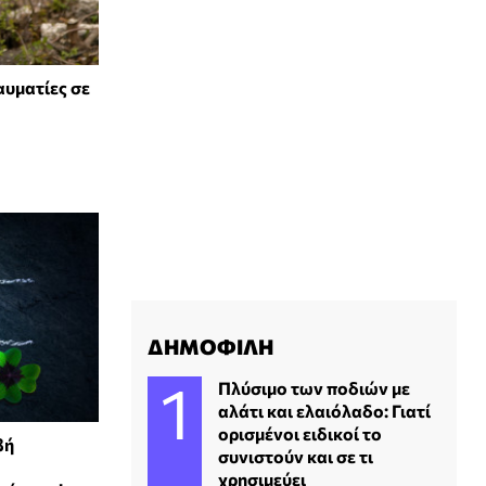
αυματίες σε
ΔΗΜΟΦΙΛΗ
Πλύσιμο των ποδιών με
αλάτι και ελαιόλαδο: Γιατί
ορισμένοι ειδικοί το
βή
συνιστούν και σε τι
χρησιμεύει