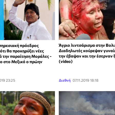
Άγριο λιντσάρισμα στην Βολι
υπηρεσιακή πρόεδρος
Διαδηλωτές κούρεψαν γυναί
ότι θα προκηρύξει νέες
την έβαψαν και την έσερναν
τά την παραίτηση Μοράλες -
(video)
ο στο Μεξικό ο πρώην
2019 23:25
Διεθνή
07.11.2019 18:18