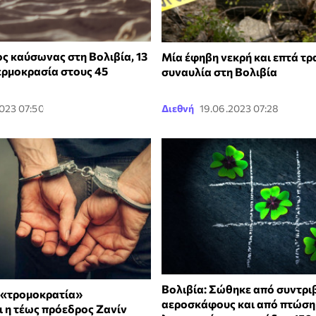
 καύσωνας στη Βολιβία, 13
Μία έφηβη νεκρή και επτά τρ
θερμοκρασία στους 45
συναυλία στη Βολιβία
2023 07:50
Διεθνή
19.06.2023 07:28
Βολιβία: Σώθηκε από συντρι
α «τρομοκρατία»
αεροσκάφους και από πτώση
ι η τέως πρόεδρος Ζανίν