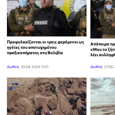
Προφυλακίζονται οι τρεις φερόμενοι ως
Aπόπειρα πρ
ηγέτες του αποτυχημένου
«Μου το ζήτ
πραξικοπήματος στη Βολιβία
λέει συλληφ
Διεθνή
29.06.2024 11:01
Διεθνή
27.06