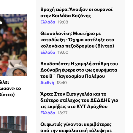
Βροχή τώρα: Άνοιξαν οι ουρανοί
στην Κοιλάδα Κοζάνης
Ελλάδα
19:08
Θεσσαλονίκη: Μυστήριο με
καταδίωξη - Όχημα κατέληξε στα
κολονάκια πεζοδρομίου (Βίντεο)
Ελλάδα
19:00
Βουδαπέστη: Η χαμηλή στάθμη του
Δούναβη έφερε στο φως ευρήματα
του Β΄ Παγκοσμίου Πολέμου
λλει
Διεθνή
18:40
ζωσαν» το
Άρτα: Στον Εισαγγελέα και το
Βίντεο)
δεύτερο στέλεχος του ΔΕΔΔΗΕ για
τις εκρήξεις στο ΚΥΤ Αράχθου
Ελλάδα
18:27
Οι φωτιές γίνονται ακριβότερες
από την ασφαλιστική κάλυψη σε