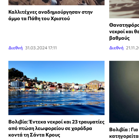
Καλλιτέχνες αναδημιούργησαν στην
άμμο τα Πάθη του Χριστού
Θανατηφόρος
νεκροί και 
βαθμούς
Διεθνή
31.03.2024 17:11
Διεθνή
21.11.
Βολιβία: Έντεκα νεκροί και 23 τραυματίες
από πτώση λεωφορείου σε χαράδρα
Βολιβία : Γι
κοντά τη Σάντα Κρους
κατηγορείτα