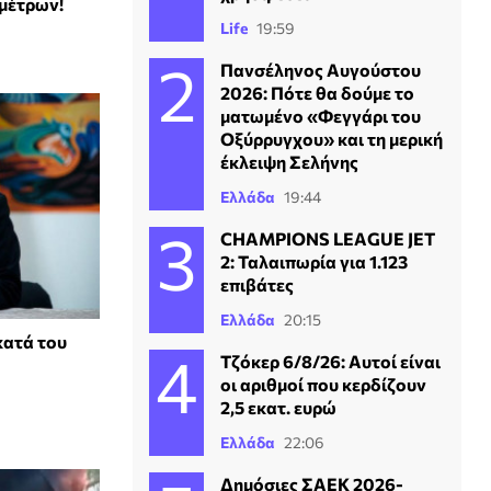
μέτρων!
Life
19:59
Πανσέληνος Αυγούστου
2026: Πότε θα δούμε το
ματωμένο «Φεγγάρι του
Οξύρρυγχου» και τη μερική
έκλειψη Σελήνης
Ελλάδα
19:44
CHAMPIONS LEAGUE JET
2: Ταλαιπωρία για 1.123
επιβάτες
Ελλάδα
20:15
κατά του
Τζόκερ 6/8/26: Αυτοί είναι
οι αριθμοί που κερδίζουν
2,5 εκατ. ευρώ
Ελλάδα
22:06
Δημόσιες ΣΑΕΚ 2026-