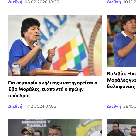
Διεθνή
08.02.2026 18:36
Διεθνή
10.12.
Βολιβία: Η 
Μοράλες για
Για «εμπορία ανήλικης» κατηγορείται ο
δολοφονίας
Έβο Μοράλες, τι απαντά ο πρώην
πρόεδρος
Διεθνή
17.12.2024 07:02
Διεθνή
28.10.