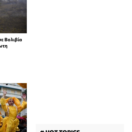
σε Βολιβία
ωτη