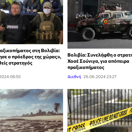
αξικοπήματος στη Βολιβία:
Βολιβία: Συνελήφθη ο στρατ
ησε ο πρόεδρος της χώρας»,
Χοσέ Σούνιγα, για απόπειρα
θείς στρατηγός
πραξικοπήματος
.2024 08:55
Διεθνή
26.06.2024 23:27