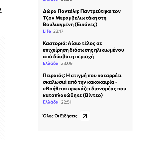
ν
Δώρα Παντέλη: Παντρεύτηκε τον
Τζον Μεραμβελιωτάκη στη
Βουλιαγμένη (Εικόνες)
Life
23:17
Καστοριά: Αίσιο τέλος σε
επιχείρηση διάσωσης ηλικιωμένου
από δύσβατη περιοχή
Ελλάδα
23:09
Πειραιάς: Η στιγμή που καταρρέει
σκαλωσιά από την κακοκαιρία -
«Βοήθεια» φωνάζει διανομέας που
καταπλακώθηκε (Βίντεο)
Ελλάδα
22:51
Όλες Οι Ειδήσεις