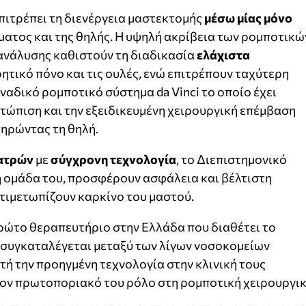
επιτρέπει τη διενέργεια μαστεκτομής
μέσω μίας μόνο
ρματος και της θηλής. Η υψηλή ακρίβεια των ρομποτικώ
 ανάλυσης καθιστούν τη διαδικασία
ελάχιστα
ρητικό πόνο και τις ουλές, ενώ επιτρέπουν ταχύτερη
ναδικό ρομποτικό σύστημα da Vinci το οποίο έχει
ετώπιση και την εξειδικευμένη χειρουργική επέμβαση
τηρώντας τη θηλή.
ιατρών
με
σύγχρονη τεχνολογία
, το Διεπιστημονικό
 η ομάδα του, προσφέρουν ασφάλεια και βέλτιστη
ντιμετωπίζουν καρκίνο του μαστού.
πρώτο θεραπευτήριο στην Ελλάδα που διαθέτει το
ώ συγκαταλέγεται μεταξύ των λίγων νοσοκομείων
ή την προηγμένη τεχνολογία στην κλινική τους
τον πρωτοποριακό του ρόλο στη ρομποτική χειρουργικ