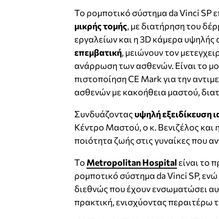
Το ρομποτικό σύστημα da Vinci SP 
μικρής τομής
, με διατήρηση του δέ
εργαλείων και η 3D κάμερα υψηλής
επεμβατική
, μειώνουν τον μετεγχει
ανάρρωση των ασθενών. Είναι το μο
πιστοποίηση CE Mark για την αντιμ
ασθενών με κακοήθεια μαστού, δια
Συνδυάζοντας
υψηλή εξειδίκευση 
Κέντρο Μαστού, ο κ. Βενιζέλος και
ποιότητα ζωής στις γυναίκες που α
Το
Metropolitan Hospital
είναι το 
ρομποτικό σύστημα da Vinci SP, εν
διεθνώς που έχουν ενσωματώσει αυτ
πρακτική, ενισχύοντας περαιτέρω 