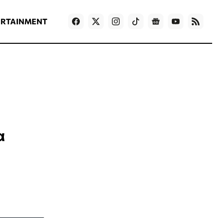
ΡΟΗ ΕΙΔΗΣΕΩΝ
T
NEWS IN ENGLISH
Games
ERTAINMENT
α