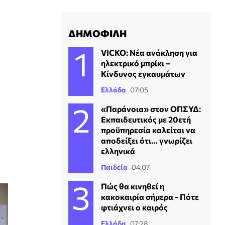
ΔΗΜΟΦΙΛΗ
VICKO: Νέα ανάκληση για
ηλεκτρικό μπρίκι –
Κίνδυνος εγκαυμάτων
Ελλάδα
07:05
«Παράνοια» στον ΟΠΣΥΔ:
Εκπαιδευτικός με 20ετή
προϋπηρεσία καλείται να
αποδείξει ότι… γνωρίζει
ελληνικά
Παιδεία
04:07
Πώς θα κινηθεί η
κακοκαιρία σήμερα - Πότε
φτιάχνει ο καιρός
Ελλάδα
07:28