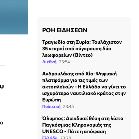
ΡΟΗ ΕΙΔΗΣΕΩΝ
Τραγωδία στη Συρία: Τουλάχιστον
35 νεκροί από σύγκρουση δύο
λεωφορείων (Βίντεο)
Διεθνή
23:54
Ανδρουλάκης από Χίο: Ψηφιακή
πλατφόρμα για τις τιμές των
ου
ακτοπλοϊκών - H Ελλάδα να γίνει το
ισχυρότερο ναυτιλιακό κράτος στην
Ευρώπη
Πολιτική
23:45
Όλυμπος: Διεκδικεί θέση στη λίστα
δα
Παγκόσμιας Κληρονομιάς της
UNESCO - Πότε η απόφαση
Ελλάδα
23:28