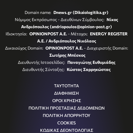
Domain name:
Dnews.gr (Dikaiologitika.gr)
Νόμιμος Εκπρόσωπος - Διευθύνων Σύμβουλος:
Νίκος
Ανδριόπουλος (andriopoulos@opinion-post.gr)
Ιδιοκτησία:
OPINIONPOST A.E.
- Μέτοχοι:
ENERGY REGISTER
Α.Ε. / Ανδριόπουλος Νικόλαος
Δικαιούχος Domain:
OPINIONPOST A.E.
- Διαχειριστής Domain:
Σωτήρης Μπέσκος
Διευθυντής Ιστοσελίδας:
Παναγιώτης Ευθυμιάδης
Διευθυντής Σύνταξης:
Κώστας Σαρρηκώστας
ΤΑΥΤΟΤΗΤΑ
ΔΙΑΦΗΜΙΣΗ
ΟΡΟΙ ΧΡΗΣΗΣ
ΠΟΛΙΤΙΚΗ ΠΡΟΣΤΑΣΙΑΣ ΔΕΔΟΜΕΝΩΝ
ΠΟΛΙΤΙΚΗ ΑΠΟΡΡΗΤΟΥ
COOKIES
ΚΩΔΙΚΑΣ ΔΕΟΝΤΟΛΟΓΙΑΣ