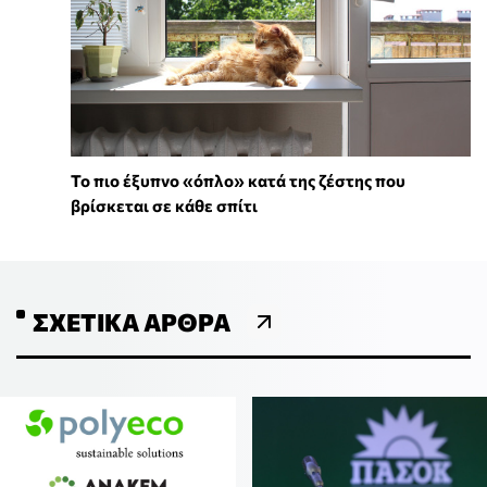
To πιο έξυπνο «όπλο» κατά της ζέστης που
βρίσκεται σε κάθε σπίτι
ΣΧΕΤΙΚΆ ΆΡΘΡΑ