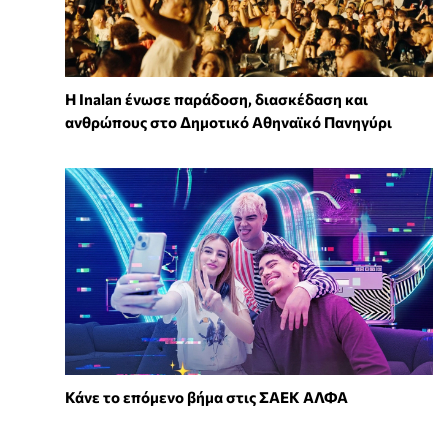
Η Inalan ένωσε παράδοση, διασκέδαση και
ανθρώπους στο Δημοτικό Αθηναϊκό Πανηγύρι
Κάνε το επόμενο βήμα στις ΣΑΕΚ ΑΛΦΑ