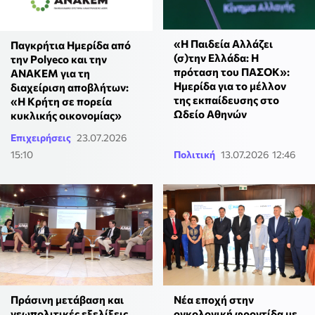
«Η Παιδεία Αλλάζει
Παγκρήτια Ημερίδα από
(σ)την Ελλάδα: Η
την Polyeco και την
πρόταση του ΠΑΣΟΚ»:
ΑΝΑΚΕΜ για τη
Ημερίδα για το μέλλον
διαχείριση αποβλήτων:
της εκπαίδευσης στο
«Η Κρήτη σε πορεία
Ωδείο Αθηνών
κυκλικής οικονομίας»
Επιχειρήσεις
23.07.2026
15:10
Πολιτική
13.07.2026 12:46
Πράσινη μετάβαση και
Νέα εποχή στην
γεωπολιτικές εξελίξεις
ογκολογική φροντίδα με