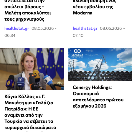
αντιστέκεται στην
κλινική δοκιμή ενός
απώλεια βάρους -
νέου εμβολίου της
Μελέτη αποκαλύπτει
Moderna
τους μηχανισμούς
healthstat.gr
08.05.2026 -
healthstat.gr
08.05.2026 -
06:34
07:40
Cenergy Holdings:
Οικονομικά
Κάγια Κάλλας σε Γ.
αποτελέσματα πρώτου
Μανιάτη για «Γαλάζια
εξαμήνου 2026
Πατρίδα»: Η ΕΕ
αναμένει από την
Τουρκία να σέβεται τα
κυριαρχικά δικαιώματα