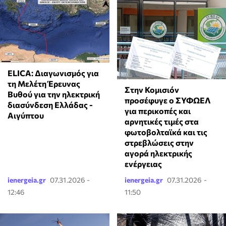
ELICA: Διαγωνισμός για
τη Μελέτη Έρευνας
Στην Κομισιόν
Βυθού για την ηλεκτρική
προσέφυγε ο ΣΥΦΩΕΛ
διασύνδεση Ελλάδας -
για περικοπές και
Αιγύπτου
αρνητικές τιμές στα
φωτοβολταϊκά και τις
στρεβλώσεις στην
αγορά ηλεκτρικής
ενέργειας
ienergeia.gr
07.31.2026 -
ienergeia.gr
07.31.2026 -
12:46
11:50