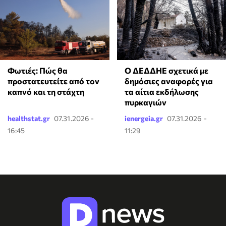
Φωτιές: Πώς θα
Ο ΔΕΔΔΗΕ σχετικά με
προστατευτείτε από τον
δημόσιες αναφορές για
καπνό και τη στάχτη
τα αίτια εκδήλωσης
πυρκαγιών
healthstat.gr
07.31.2026 -
ienergeia.gr
07.31.2026 -
16:45
11:29