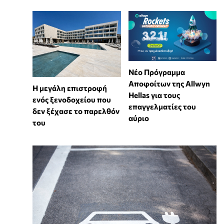
Νέο Πρόγραμμα
Αποφοίτων της Allwyn
Η μεγάλη επιστροφή
Hellas για τους
ενός ξενοδοχείου που
επαγγελματίες του
δεν ξέχασε το παρελθόν
αύριο
του