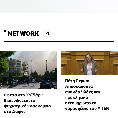
NETWORK
Πέτη Πέρκα:
Απροκάλυπτα
σκανδαλώδες και
Φωτιά στο Χαϊδάρι:
προκλητικά
Εκκενώνεται το
ατεκμηρίωτο το
ψυχιατρικό νοσοκομείο
νομοσχέδιο του ΥΠΕΝ
στο Δαφνί