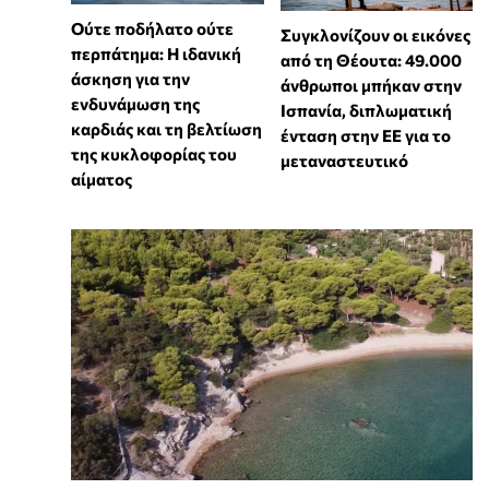
Ούτε ποδήλατο ούτε
Συγκλονίζουν οι εικόνες
περπάτημα: Η ιδανική
από τη Θέουτα: 49.000
άσκηση για την
άνθρωποι μπήκαν στην
ενδυνάμωση της
Ισπανία, διπλωματική
καρδιάς και τη βελτίωση
ένταση στην ΕΕ για το
της κυκλοφορίας του
μεταναστευτικό
αίματος