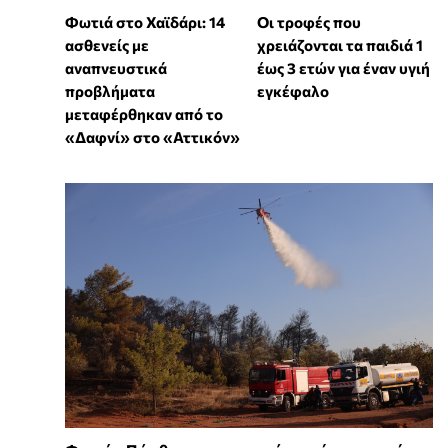
Φωτιά στο Χαϊδάρι: 14
Οι τροφές που
ασθενείς με
χρειάζονται τα παιδιά 1
αναπνευστικά
έως 3 ετών για έναν υγιή
προβλήματα
εγκέφαλο
μεταφέρθηκαν από το
«Δαφνί» στο «Αττικόν»