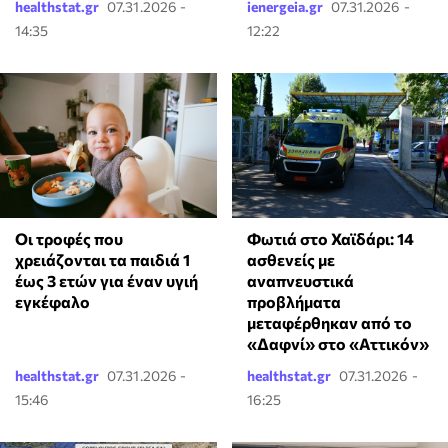
healthstat.gr
07.31.2026 -
ienergeia.gr
07.31.2026 -
14:35
12:22
Οι τροφές που
Φωτιά στο Χαϊδάρι: 14
χρειάζονται τα παιδιά 1
ασθενείς με
έως 3 ετών για έναν υγιή
αναπνευστικά
εγκέφαλο
προβλήματα
μεταφέρθηκαν από το
«Δαφνί» στο «Αττικόν»
healthstat.gr
07.31.2026 -
healthstat.gr
07.31.2026 -
15:46
16:25